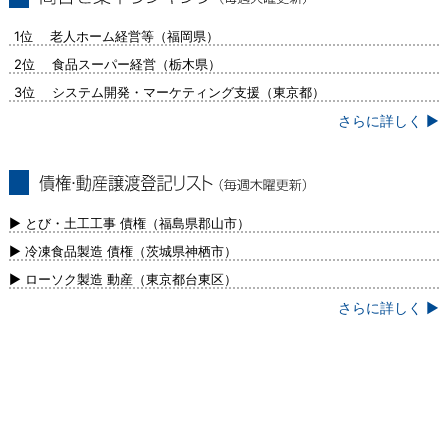
問合せ集中ランキング（毎週火曜更新）
1位 老人ホーム経営等（福岡県）
2位 食品スーパー経営（栃木県）
3位 システム開発・マーケティング支援（東京都）
さらに詳しく ▶
債権・動産譲渡登記リスト（毎週木曜更
新）
▶ とび・土工工事 債権（福島県郡山市）
▶ 冷凍食品製造 債権（茨城県神栖市）
▶ ローソク製造 動産（東京都台東区）
さらに詳しく ▶