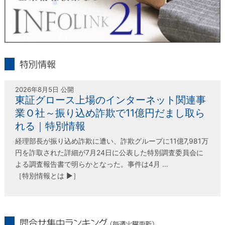
infolink21
特別情報
2026年8月5日 公開
東証グロース上場のインターネット関連事
業Ｏ社～振り込め詐欺で11億円だまし取ら
れる｜特別情報
経理部長が振り込め詐欺に遭い、詐欺グループに11億7,981万
円を詐取された詳細が7月24日に公表した特別調査委員会に
よる調査報告書で明らかとなった。事件は4月 …
［特別情報とは ▶］