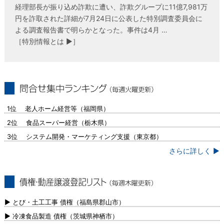
経理部長が振り込め詐欺に遭い、詐欺グループに11億7,981万
円を詐取された詳細が7月24日に公表した特別調査委員会に
よる調査報告書で明らかとなった。事件は4月 …
［特別情報とは ▶］
問合せ集中ランキング（毎週火曜更新）
1位 老人ホーム経営等（福岡県）
2位 食品スーパー経営（栃木県）
3位 システム開発・マーケティング支援（東京都）
さらに詳しく ▶
債権・動産譲渡登記リスト（毎週木曜更
新）
▶ とび・土工工事 債権（福島県郡山市）
▶ 冷凍食品製造 債権（茨城県神栖市）