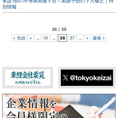
東証1部の半導体関連Ｖ社～業績予想の下方修正｜特
別情報
36 / 39
« 先頭
«
...
10
...
36
37
...
»
最後 »
東経会社要覧web版
X