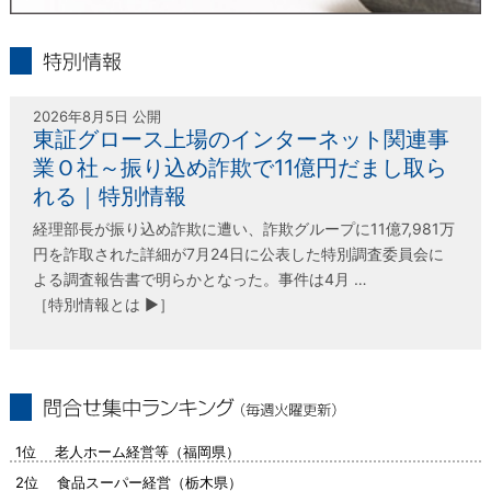
infolink21
特別情報
2026年8月5日 公開
東証グロース上場のインターネット関連事
業Ｏ社～振り込め詐欺で11億円だまし取ら
れる｜特別情報
経理部長が振り込め詐欺に遭い、詐欺グループに11億7,981万
円を詐取された詳細が7月24日に公表した特別調査委員会に
よる調査報告書で明らかとなった。事件は4月 …
［特別情報とは ▶］
問合せ集中ランキング（毎週火曜更新）
1位 老人ホーム経営等（福岡県）
2位 食品スーパー経営（栃木県）