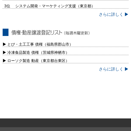
3位 システム開発・マーケティング支援（東京都）
さらに詳しく ▶
債権・動産譲渡登記リスト（毎週木曜更
新）
▶ とび・土工工事 債権（福島県郡山市）
▶ 冷凍食品製造 債権（茨城県神栖市）
▶ ローソク製造 動産（東京都台東区）
さらに詳しく ▶