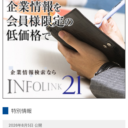
当社は、本人が自己の個人情報について、通知・開示・訂正・
追加・削除・利用停止・提供停止の希望がございましたら、本
人または代理人の請求応じて、個人データの通知・開示・訂
正・追加・削除・利用停止・提供停止の請求に応じます。
受付方法は、本人確認資料（運転免許証、パスポート何れかの
コピー）、「個人情報取扱申請書」「委任状」（代理人による
申請の場合のみ必要となります）を当社宛にお送り下さい。
＜個人情報保護に関するお問合せ・相談窓口＞
東京経済株式会社
〒802-0004 北九州市小倉北区鍛冶町2丁目5-11（第一東経ビ
ル）
フリーダイヤル 0120-55-9986
受付時間 平日9：00～17：00
infolink21
特別情報
2026年8月5日 公開