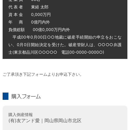
代 表 者 東経 太郎
資 本 金 0,000万円
年 商 0億円内外
負債総額 00億0,000万円内外
平成00年0月00日○○地裁に破産手続開始の申立をおこな
い、0月0日開始決定を受けた。破産管財人は、○○○○弁護
士(東京都品川区○○○○○ 電話00-0000-0000○)
ご了承頂き下記フォームよりお申込下さい。
購入フォーム
購入倒産情報
(有)友アンド愛｜岡山県岡山市北区