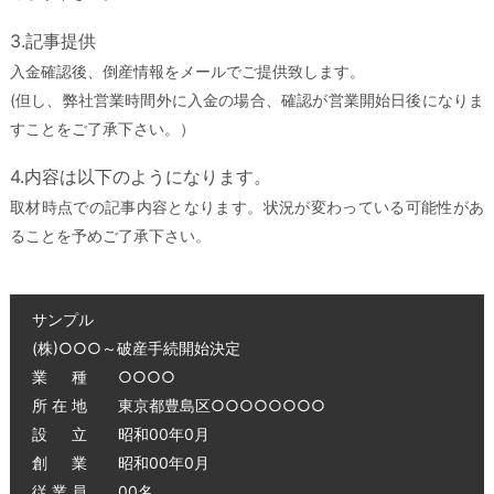
3.記事提供
入金確認後、倒産情報をメールでご提供致します。
(但し、弊社営業時間外に入金の場合、確認が営業開始日後になりま
すことをご了承下さい。）
4.内容は以下のようになります。
取材時点での記事内容となります。状況が変わっている可能性があ
ることを予めご了承下さい。
サンプル
(株)○○○～破産手続開始決定
業 種 ○○○○
所 在 地 東京都豊島区○○○○○○○○
設 立 昭和00年0月
創 業 昭和00年0月
従 業 員 00名