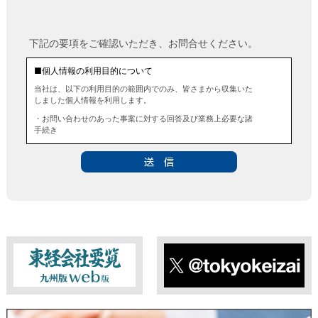
下記の要項をご確認いただき、お問合せください。
■個人情報の利用目的について
当社は、以下の利用目的の範囲内でのみ、皆さまから収集いた
しました個人情報を利用します。
・お問い合わせのあった事案に対する回答及び業務上必要な諸
手続き
・お問い合わせのあった事案に対する資料等の送付
■個人情報の第三者提供について
当社は、法令に定める場合を除き、事前にお客様の同意を得る
ことなく、個人情報を第三者に提供することはありません。ま
た、当該情報を業務委託することもありません。
■ 個人情報提供の任意性及び留意点
個人情報のご提供は任意ですが、必要な個人情報をご提供いた
だけなかった場合は、上記利用目的を達成できない場合があり
ますのでご了承ください。
東経会社要覧web版
X
■ 通知・開示・訂正・追加・削除・利用停止・提供停止について