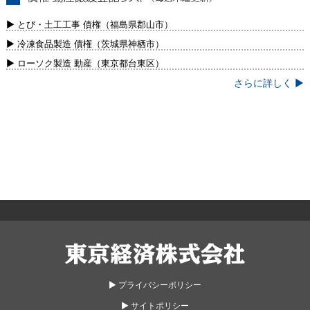
債権・動産譲渡登記リスト（毎週木曜更
新）
▶ とび・土工工事 債権（福島県郡山市）
▶ 冷凍食品製造 債権（茨城県神栖市）
▶ ローソク製造 動産（東京都台東区）
さらに詳しく ▶
東京経済株式会社
▶︎ プライバシーポリシー
▶︎ サイトポリシー