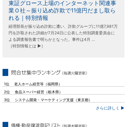
東証グロース上場のインターネット関連事
業Ｏ社～振り込め詐欺で11億円だまし取ら
れる｜特別情報
経理部長が振り込め詐欺に遭い、詐欺グループに11億7,981万
円を詐取された詳細が7月24日に公表した特別調査委員会に
よる調査報告書で明らかとなった。事件は4月 …
［特別情報とは ▶］
問合せ集中ランキング（毎週火曜更新）
1位 老人ホーム経営等（福岡県）
2位 食品スーパー経営（栃木県）
3位 システム開発・マーケティング支援（東京都）
さらに詳しく ▶