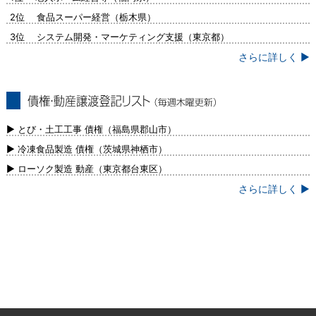
2位 食品スーパー経営（栃木県）
3位 システム開発・マーケティング支援（東京都）
さらに詳しく ▶
債権・動産譲渡登記リスト（毎週木曜更
新）
▶ とび・土工工事 債権（福島県郡山市）
▶ 冷凍食品製造 債権（茨城県神栖市）
▶ ローソク製造 動産（東京都台東区）
さらに詳しく ▶