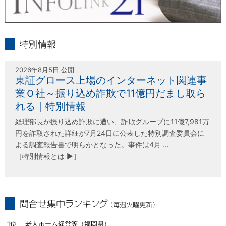
infolink21
特別情報
2026年8月5日 公開
東証グロース上場のインターネット関連事
業Ｏ社～振り込め詐欺で11億円だまし取ら
れる｜特別情報
経理部長が振り込め詐欺に遭い、詐欺グループに11億7,981万
円を詐取された詳細が7月24日に公表した特別調査委員会に
よる調査報告書で明らかとなった。事件は4月 …
［特別情報とは ▶］
問合せ集中ランキング（毎週火曜更新）
1位 老人ホーム経営等（福岡県）