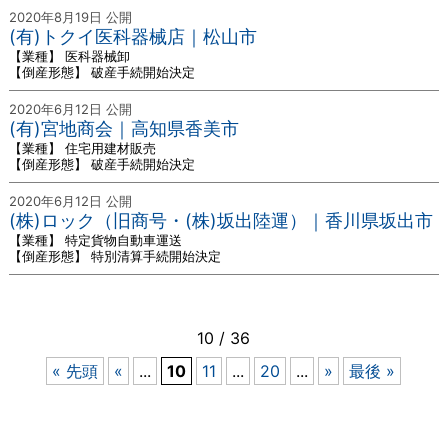
2020年8月19日 公開
(有)トクイ医科器械店｜松山市
【業種】 医科器械卸
【倒産形態】 破産手続開始決定
2020年6月12日 公開
(有)宮地商会｜高知県香美市
【業種】 住宅用建材販売
【倒産形態】 破産手続開始決定
2020年6月12日 公開
(株)ロック（旧商号・(株)坂出陸運）｜香川県坂出市
【業種】 特定貨物自動車運送
【倒産形態】 特別清算手続開始決定
10 / 36
« 先頭
«
...
10
11
...
20
...
»
最後 »