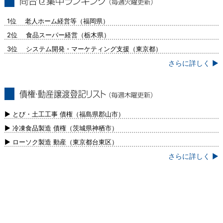
問合せ集中ランキング（毎週火曜更新）
1位 老人ホーム経営等（福岡県）
2位 食品スーパー経営（栃木県）
3位 システム開発・マーケティング支援（東京都）
さらに詳しく ▶
債権・動産譲渡登記リスト（毎週木曜更
新）
▶ とび・土工工事 債権（福島県郡山市）
▶ 冷凍食品製造 債権（茨城県神栖市）
▶ ローソク製造 動産（東京都台東区）
さらに詳しく ▶