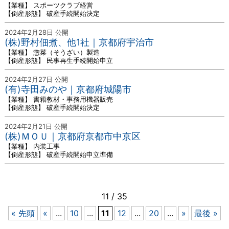
【業種】 スポーツクラブ経営
【倒産形態】 破産手続開始決定
2024年2月28日 公開
(株)野村佃煮、他1社｜京都府宇治市
【業種】 惣菜（そうざい）製造
【倒産形態】 民事再生手続開始申立
2024年2月27日 公開
(有)寺田みのや｜京都府城陽市
【業種】 書籍教材・事務用機器販売
【倒産形態】 破産手続開始決定
2024年2月21日 公開
(株)ＭＯＵ｜京都府京都市中京区
【業種】 内装工事
【倒産形態】 破産手続開始申立準備
11 / 35
« 先頭
«
...
10
...
11
12
...
20
...
»
最後 »