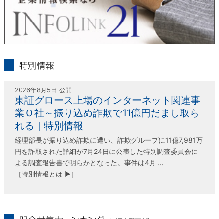
infolink21
特別情報
2026年8月5日 公開
東証グロース上場のインターネット関連事
業Ｏ社～振り込め詐欺で11億円だまし取ら
れる｜特別情報
経理部長が振り込め詐欺に遭い、詐欺グループに11億7,981万
円を詐取された詳細が7月24日に公表した特別調査委員会に
よる調査報告書で明らかとなった。事件は4月 …
［特別情報とは ▶］