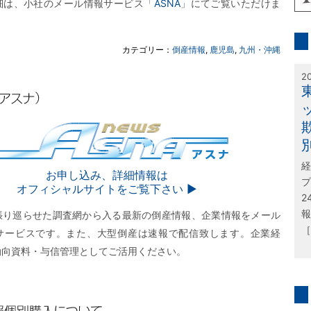
細は、小社のメール情報サービス「
ASNA
」にてご覧いただけま
inf
カテゴリー：
倒産情報
,
鹿児島
,
九州・沖縄
特
2
経
SNA
お申し込み、詳細情報は
プ
オフィシャルサイトをご覧下さい ▶︎
2
報
張り巡らせた調査網から入る最新の倒産情報、企業情報をメール
［
サービスです。また、大型倒産は速報で配信致します。企業経
動向資料・与信管理としてご活用ください。
問