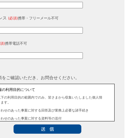
レス
(必須)
携帯・フリーメール不可
須)
携帯電話不可
項をご確認いただき、お問合せください。
報の利用目的について
以下の利用目的の範囲内でのみ、皆さまから収集いたしました個人情
します。
合わせのあった事案に対する回答及び業務上必要な諸手続き
合わせのあった事案に対する資料等の送付
報の第三者提供について
法令に定める場合を除き、事前にお客様の同意を得ることなく、個人