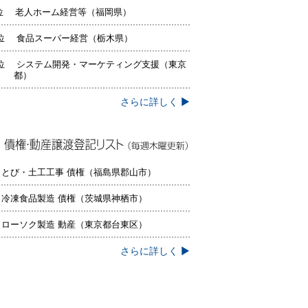
位 老人ホーム経営等（福岡県）
位 食品スーパー経営（栃木県）
位 システム開発・マーケティング支援（東京
都）
さらに詳しく ▶
権・動産譲渡登記リスト（毎週木曜更
）
 とび・土工工事 債権（福島県郡山市）
 冷凍食品製造 債権（茨城県神栖市）
 ローソク製造 動産（東京都台東区）
さらに詳しく ▶