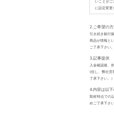
いことがご
に設定変更
2.ご希望の
引き続き銀行
商品が情報と
ご了承下さい
3.記事提供
入金確認後、
(但し、弊社
了承下さい。
4.内容は以
取材時点での
めご了承下さ