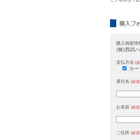
購入フォーム
購入倒産情
(株)西武
支払方法
(必
カー
貴社名
(必須
お名前
(必須
ご住所
(必須