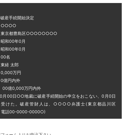
～破産手続開始決定
○○○○
 東京都豊島区○○○○○○○○
和00年0月
和00年0月
00名
東経 太郎
0,000万円
0億円内外
0億0,000万円内外
0月00日○○地裁に破産手続開始の申立をおこない、0月0日
を受けた。破産管財人は、○○○○弁護士(東京都品川区
話00-0000-0000○)
記フォームよりお申込下さい。