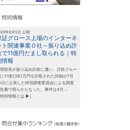
olink21
別情報
026年8月5日 公開
東証グロース上場のインターネ
ット関連事業Ｏ社～振り込め詐
欺で11億円だまし取られる｜特
別情報
理部長が振り込め詐欺に遭い、詐欺グルー
に11億7,981万円を詐取された詳細が7月
4日に公表した特別調査委員会による調査
告書で明らかとなった。事件は4月 …
特別情報とは ▶］
合せ集中ランキング（毎週火曜更新）