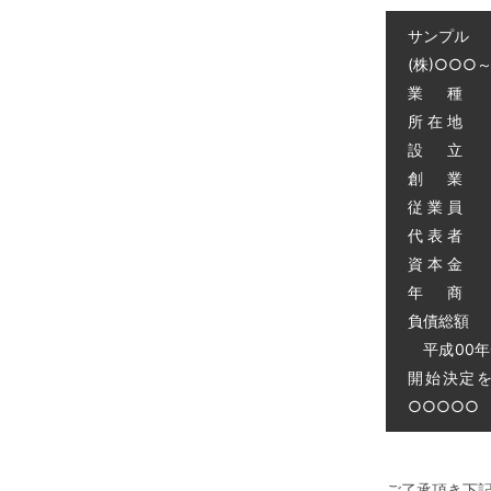
サンプル
(株)○○○
業 種 
所 在 地
設 立 昭
創 業 昭
従 業 員 
代 表 者 
資 本 金 
年 商 
負債総額 0
平成00年
開始決定
○○○○○ 電
ご了承頂き下