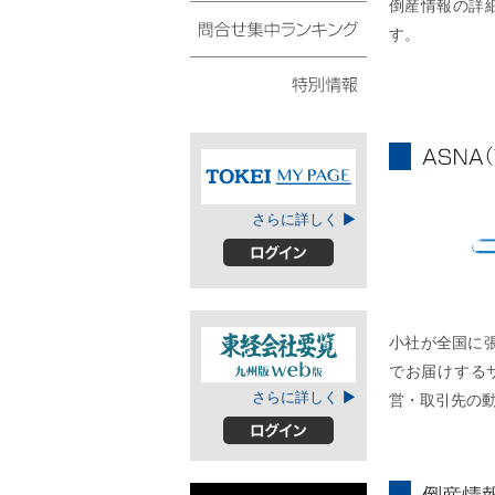
倒産情報の詳
債権・動産譲渡登記リ
スト
す。
問合せ集中ランキング
特別情報
ASNA
TOKEIマイページ
さらに詳しく ▶
A
ログイン
小社が全国に
でお届けする
東経会社要覧web
さらに詳しく ▶
営・取引先の
版
ログイン