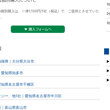
1
購入について
個別購入は、一律1,100円/1社（税込）で、ご提供とさせていた
2
す。
3
▼購入フォームへ
債
警備保障｜大分県大分市
新
▶
▶
｜愛知県知多市
▶
｜愛知県名古屋市千種区
エナジー、他1社｜愛知県名古屋市中川区
所｜富山県富山市