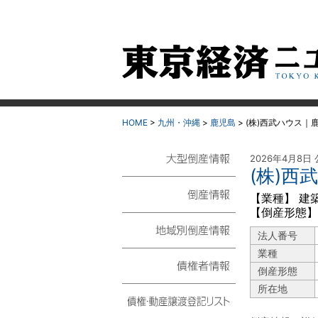
HOME
>
九州・沖縄
>
鹿児島
>
(株)西武ハウス｜
2026年4月8日
(株)
大型倒産情報
【業種】 建
【倒産形態】
倒産情報
法人番号
地域別倒産情報
業種
倒産形態
債権者情報
所在地