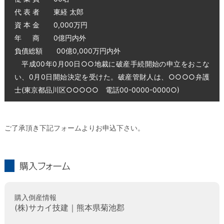
代 表 者 東経 太郎
資 本 金 0,000万円
年 商 0億円内外
負債総額 00億0,000万円内外
平成00年0月00日○○地裁に破産手続開始の申立をおこな
い、0月0日開始決定を受けた。破産管財人は、○○○○弁護
士(東京都品川区○○○○○ 電話00-0000-0000○)
ご了承頂き下記フォームよりお申込下さい。
購入フォーム
購入倒産情報
(株)サカイ技建｜熊本県菊池郡