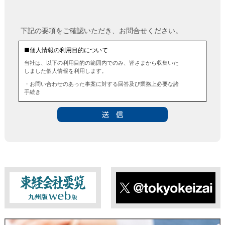
下記の要項をご確認いただき、お問合せください。
■個人情報の利用目的について
当社は、以下の利用目的の範囲内でのみ、皆さまから収集いた
しました個人情報を利用します。
・お問い合わせのあった事案に対する回答及び業務上必要な諸
手続き
・お問い合わせのあった事案に対する資料等の送付
■個人情報の第三者提供について
当社は、法令に定める場合を除き、事前にお客様の同意を得る
ことなく、個人情報を第三者に提供することはありません。ま
た、当該情報を業務委託することもありません。
■ 個人情報提供の任意性及び留意点
個人情報のご提供は任意ですが、必要な個人情報をご提供いた
だけなかった場合は、上記利用目的を達成できない場合があり
ますのでご了承ください。
東経会社要覧web版
X
■ 通知・開示・訂正・追加・削除・利用停止・提供停止について