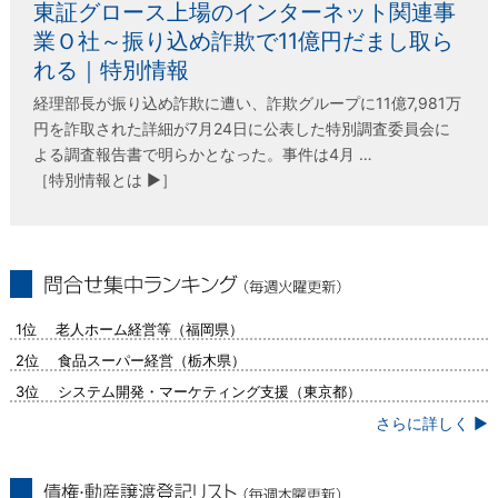
東証グロース上場のインターネット関連事
業Ｏ社～振り込め詐欺で11億円だまし取ら
れる｜特別情報
経理部長が振り込め詐欺に遭い、詐欺グループに11億7,981万
円を詐取された詳細が7月24日に公表した特別調査委員会に
よる調査報告書で明らかとなった。事件は4月 …
［特別情報とは ▶］
問合せ集中ランキング（毎週火曜更新）
1位 老人ホーム経営等（福岡県）
2位 食品スーパー経営（栃木県）
3位 システム開発・マーケティング支援（東京都）
さらに詳しく ▶