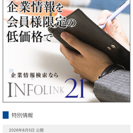
当社は、本人が自己の個人情報について、通知・開示・訂正・
追加・削除・利用停止・提供停止の希望がございましたら、本
人または代理人の請求応じて、個人データの通知・開示・訂
正・追加・削除・利用停止・提供停止の請求に応じます。
受付方法は、本人確認資料（運転免許証、パスポート何れかの
コピー）、「個人情報取扱申請書」「委任状」（代理人による
申請の場合のみ必要となります）を当社宛にお送り下さい。
＜個人情報保護に関するお問合せ・相談窓口＞
東京経済株式会社
〒802-0004 北九州市小倉北区鍛冶町2丁目5-11（第一東経ビ
ル）
フリーダイヤル 0120-55-9986
受付時間 平日9：00～17：00
infolink21
特別情報
2026年8月5日 公開