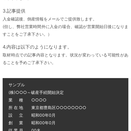
3.記事提供
入金確認後、倒産情報をメールでご提供致します。
(但し、弊社営業時間外に入金の場合、確認が営業開始日後になりま
すことをご了承下さい。）
4.内容は以下のようになります。
取材時点での記事内容となります。状況が変わっている可能性があ
ることを予めご了承下さい。
サンプル
(株)○○○～破産手続開始決定
業 種 ○○○○
所 在 地 東京都豊島区○○○○○○○○
設 立 昭和00年0月
創 業 昭和00年0月
従 業 員 00名