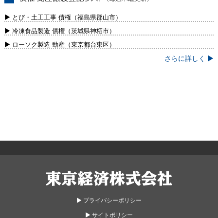
債権・動産譲渡登記リスト（毎週木曜更
新）
▶ とび・土工工事 債権（福島県郡山市）
▶ 冷凍食品製造 債権（茨城県神栖市）
▶ ローソク製造 動産（東京都台東区）
さらに詳しく ▶
東京経済株式会社
▶︎ プライバシーポリシー
▶︎ サイトポリシー