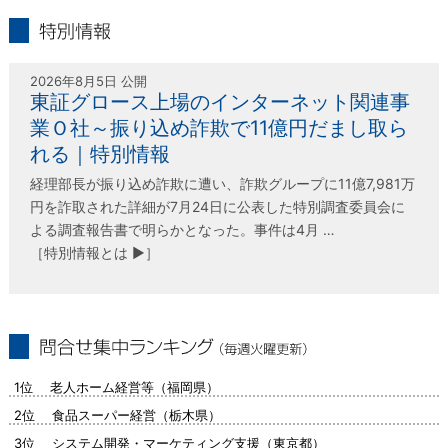
特別情報
2026年8月5日 公開
東証グロース上場のインターネット関連事
業Ｏ社～振り込め詐欺で11億円だまし取ら
れる｜特別情報
経理部長が振り込め詐欺に遭い、詐欺グループに11億7,981万
円を詐取された詳細が7月24日に公表した特別調査委員会に
よる調査報告書で明らかとなった。事件は4月 …
［特別情報とは ▶］
問合せ集中ランキング（毎週火曜更新）
1位 老人ホーム経営等（福岡県）
2位 食品スーパー経営（栃木県）
3位 システム開発・マーケティング支援（東京都）