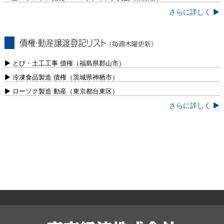
さらに詳しく ▶
債権・動産譲渡登記リスト（毎週木曜更
新）
▶ とび・土工工事 債権（福島県郡山市）
▶ 冷凍食品製造 債権（茨城県神栖市）
▶ ローソク製造 動産（東京都台東区）
さらに詳しく ▶