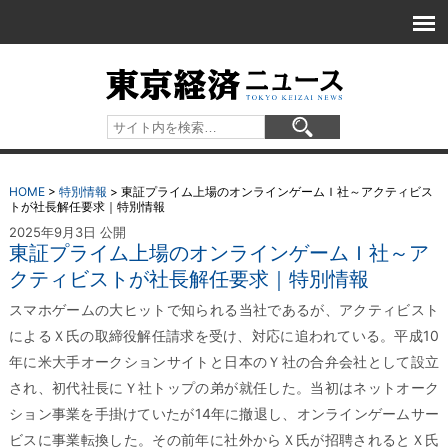
HOME
>
特別情報
>
東証プライム上場のオンラインゲームＩ社～アクティビス
トが社長解任要求｜特別情報
2025年9月3日 公開
東証プライム上場のオンラインゲームＩ社～ア
クティビストが社長解任要求｜特別情報
スマホゲームの大ヒットで知られる当社であるが、アクティビスト
によるＸ氏の取締役解任請求を受け、対応に追われている。平成10
年に米大手オークションサイトと日本のＹ社の合弁会社として設立
され、初代社長にＹ社トップの弟が就任した。当初はネットオーク
ション事業を手掛けていたが14年に撤退し、オンラインゲームサー
ビスに事業転換した。その前年に社外からＸ氏が招聘されるとＸ氏