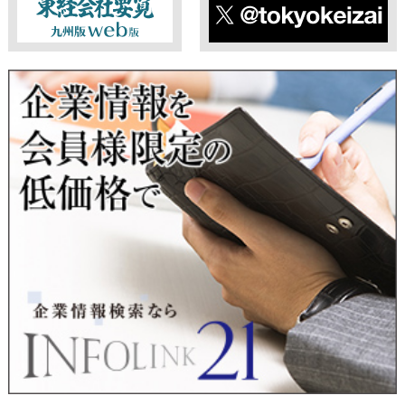
個人情報のご提供は任意ですが、必要な個人情報をご提供いた
だけなかった場合は、上記利用目的を達成できない場合があり
ますのでご了承ください。
東経会社要覧web版
X
■ 通知・開示・訂正・追加・削除・利用停止・提供停止について
当社は、本人が自己の個人情報について、通知・開示・訂正・
追加・削除・利用停止・提供停止の希望がございましたら、本
人または代理人の請求応じて、個人データの通知・開示・訂
正・追加・削除・利用停止・提供停止の請求に応じます。
受付方法は、本人確認資料（運転免許証、パスポート何れかの
コピー）、「個人情報取扱申請書」「委任状」（代理人による
申請の場合のみ必要となります）を当社宛にお送り下さい。
＜個人情報保護に関するお問合せ・相談窓口＞
東京経済株式会社
〒802-0004 北九州市小倉北区鍛冶町2丁目5-11（第一東経ビ
ル）
フリーダイヤル 0120-55-9986
受付時間 平日9：00～17：00
infolink21