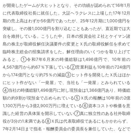
が開発したゲームが大ヒットとなり、その功績が認められて16年1月
に代表取締役社長に就任した。大証ヘラクレスに上場した17年12月
期の売上高はわずか56億円であったが、25年12月期に1,000億円を
突破し、その後1,000億円を割り込むこともあったが、直近期では大
台を維持している。こうした中、日本の投資会社Ｚ社とケイマン諸
島の株主が取締役解任決議要件の変更とＸ氏の取締役解任を求めて
臨時株主総会の招集請求をした。解任理由のいくつかを取り上げて
みると、①令和7年6月末の時価総額は1,496億円で、10年前の
4,567億円から約67％下落している②営業利益も10年前の724億円
から174億円となり約75％の減益③ヒット作を開発したＸ氏はほか
にヒット作がない「一発屋」で、当社も「一発屋」とみられている
④当社の時価総額1,496億円に対し現預金は1,366億円あり、時価総
額の約9割が現預金で占められている⑤Ｘ氏の報酬は10年前の2億
1,100万円から3億2,900万円に増えている⑥資本コストや株価を意
識した経営の具体策を開示していない⑦真に独立性のある社外取締
役が3分の1未満である⑧Ｘ氏は代表取締役であるにもかかわらず、
7年2月14日まで指名・報酬委員会の委員長を兼任していた、などで