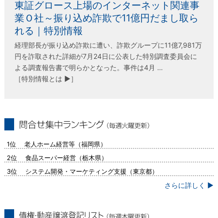
東証グロース上場のインターネット関連事
業Ｏ社～振り込め詐欺で11億円だまし取ら
れる｜特別情報
経理部長が振り込め詐欺に遭い、詐欺グループに11億7,981万
円を詐取された詳細が7月24日に公表した特別調査委員会に
よる調査報告書で明らかとなった。事件は4月 …
［特別情報とは ▶］
問合せ集中ランキング（毎週火曜更新）
1位 老人ホーム経営等（福岡県）
2位 食品スーパー経営（栃木県）
3位 システム開発・マーケティング支援（東京都）
さらに詳しく ▶