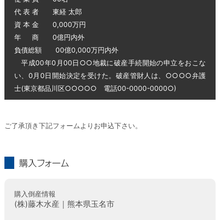
代 表 者 東経 太郎
資 本 金 0,000万円
年 商 0億円内外
負債総額 00億0,000万円内外
平成00年0月00日○○地裁に破産手続開始の申立をおこな
い、0月0日開始決定を受けた。破産管財人は、○○○○弁護
士(東京都品川区○○○○○ 電話00-0000-0000○)
ご了承頂き下記フォームよりお申込下さい。
購入フォーム
購入倒産情報
(株)藤木水産｜熊本県玉名市