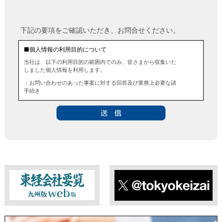
下記の要項をご確認いただき、お問合せください。
■個人情報の利用目的について
当社は、以下の利用目的の範囲内でのみ、皆さまから収集いた
しました個人情報を利用します。
・お問い合わせのあった事案に対する回答及び業務上必要な諸
手続き
・お問い合わせのあった事案に対する資料等の送付
■個人情報の第三者提供について
当社は、法令に定める場合を除き、事前にお客様の同意を得る
ことなく、個人情報を第三者に提供することはありません。ま
た、当該情報を業務委託することもありません。
■ 個人情報提供の任意性及び留意点
個人情報のご提供は任意ですが、必要な個人情報をご提供いた
だけなかった場合は、上記利用目的を達成できない場合があり
ますのでご了承ください。
東経会社要覧web版
X
■ 通知・開示・訂正・追加・削除・利用停止・提供停止について