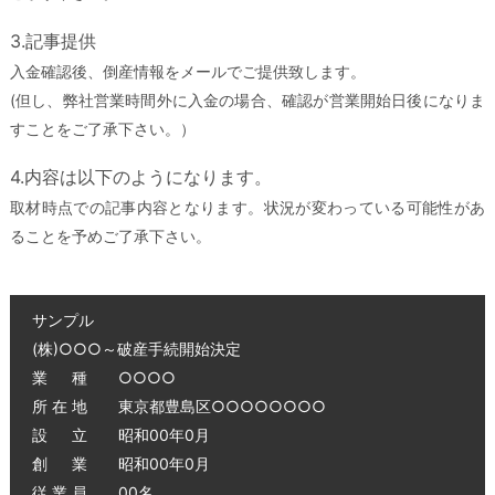
3.記事提供
入金確認後、倒産情報をメールでご提供致します。
(但し、弊社営業時間外に入金の場合、確認が営業開始日後になりま
すことをご了承下さい。）
4.内容は以下のようになります。
取材時点での記事内容となります。状況が変わっている可能性があ
ることを予めご了承下さい。
サンプル
(株)○○○～破産手続開始決定
業 種 ○○○○
所 在 地 東京都豊島区○○○○○○○○
設 立 昭和00年0月
創 業 昭和00年0月
従 業 員 00名