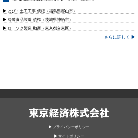
債権・動産譲渡登記リスト（毎週木曜更
新）
▶ とび・土工工事 債権（福島県郡山市）
▶ 冷凍食品製造 債権（茨城県神栖市）
▶ ローソク製造 動産（東京都台東区）
さらに詳しく ▶
東京経済株式会社
▶︎ プライバシーポリシー
▶︎ サイトポリシー