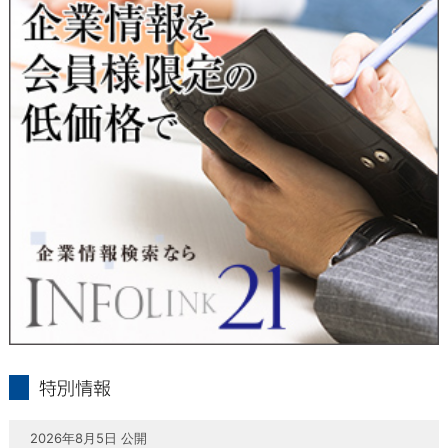
当社は、本人が自己の個人情報について、通知・開示・訂正・
追加・削除・利用停止・提供停止の希望がございましたら、本
人または代理人の請求応じて、個人データの通知・開示・訂
正・追加・削除・利用停止・提供停止の請求に応じます。
受付方法は、本人確認資料（運転免許証、パスポート何れかの
コピー）、「個人情報取扱申請書」「委任状」（代理人による
申請の場合のみ必要となります）を当社宛にお送り下さい。
＜個人情報保護に関するお問合せ・相談窓口＞
東京経済株式会社
〒802-0004 北九州市小倉北区鍛冶町2丁目5-11（第一東経ビ
ル）
フリーダイヤル 0120-55-9986
受付時間 平日9：00～17：00
infolink21
特別情報
2026年8月5日 公開