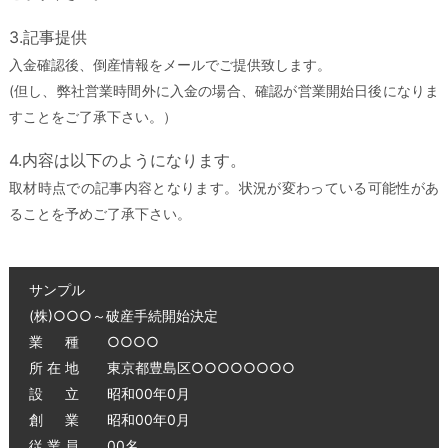
3.記事提供
入金確認後、倒産情報をメールでご提供致します。
(但し、弊社営業時間外に入金の場合、確認が営業開始日後になりま
すことをご了承下さい。）
4.内容は以下のようになります。
取材時点での記事内容となります。状況が変わっている可能性があ
ることを予めご了承下さい。
サンプル
(株)○○○～破産手続開始決定
業 種 ○○○○
所 在 地 東京都豊島区○○○○○○○○
設 立 昭和00年0月
創 業 昭和00年0月
従 業 員 00名