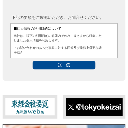
下記の要項をご確認いただき、お問合せください。
■個人情報の利用目的について
当社は、以下の利用目的の範囲内でのみ、皆さまから収集いた
しました個人情報を利用します。
・お問い合わせのあった事案に対する回答及び業務上必要な諸
手続き
・お問い合わせのあった事案に対する資料等の送付
■個人情報の第三者提供について
当社は、法令に定める場合を除き、事前にお客様の同意を得る
ことなく、個人情報を第三者に提供することはありません。ま
た、当該情報を業務委託することもありません。
■ 個人情報提供の任意性及び留意点
個人情報のご提供は任意ですが、必要な個人情報をご提供いた
だけなかった場合は、上記利用目的を達成できない場合があり
ますのでご了承ください。
東経会社要覧web版
X
■ 通知・開示・訂正・追加・削除・利用停止・提供停止について