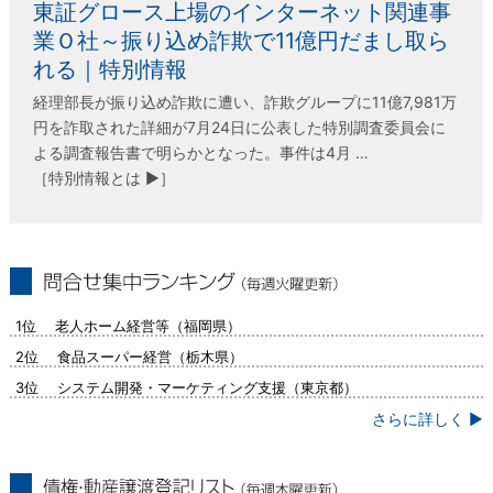
東証グロース上場のインターネット関連事
業Ｏ社～振り込め詐欺で11億円だまし取ら
れる｜特別情報
経理部長が振り込め詐欺に遭い、詐欺グループに11億7,981万
円を詐取された詳細が7月24日に公表した特別調査委員会に
よる調査報告書で明らかとなった。事件は4月 …
［特別情報とは ▶］
問合せ集中ランキング（毎週火曜更新）
1位 老人ホーム経営等（福岡県）
2位 食品スーパー経営（栃木県）
3位 システム開発・マーケティング支援（東京都）
さらに詳しく ▶