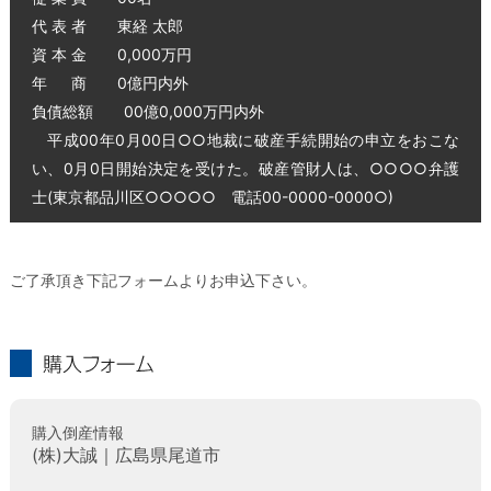
代 表 者 東経 太郎
資 本 金 0,000万円
年 商 0億円内外
負債総額 00億0,000万円内外
平成00年0月00日○○地裁に破産手続開始の申立をおこな
い、0月0日開始決定を受けた。破産管財人は、○○○○弁護
士(東京都品川区○○○○○ 電話00-0000-0000○)
ご了承頂き下記フォームよりお申込下さい。
購入フォーム
購入倒産情報
(株)大誠｜広島県尾道市