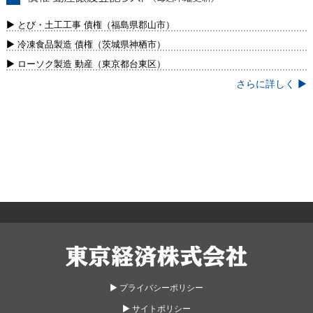
債権・動産譲渡登記リスト（毎週木曜更
新）
▶ とび・土工工事 債権（福島県郡山市）
▶ 冷凍食品製造 債権（茨城県神栖市）
▶ ローソク製造 動産（東京都台東区）
さらに詳しく ▶
東京経済株式会社
▶︎ プライバシーポリシー
▶︎ サイトポリシー