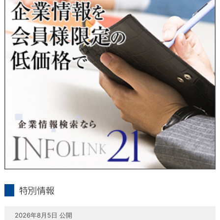
当社は、本人が自己の個人情報について、通知・開示・訂正・
追加・削除・利用停止・提供停止の希望がございましたら、本
人または代理人の請求応じて、個人データの通知・開示・訂
正・追加・削除・利用停止・提供停止の請求に応じます。
受付方法は、本人確認資料（運転免許証、パスポート何れかの
コピー）、「個人情報取扱申請書」「委任状」（代理人による
申請の場合のみ必要となります）を当社宛にお送り下さい。
＜個人情報保護に関するお問合せ・相談窓口＞
東京経済株式会社
〒802-0004 北九州市小倉北区鍛冶町2丁目5-11（第一東経ビ
ル）
フリーダイヤル 0120-55-9986
受付時間 平日9：00～17：00
infolink21
特別情報
2026年8月5日 公開