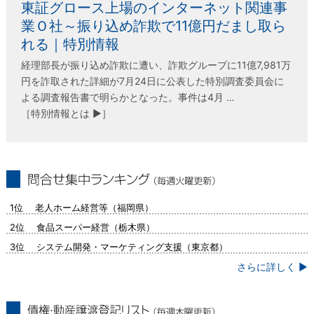
東証グロース上場のインターネット関連事
業Ｏ社～振り込め詐欺で11億円だまし取ら
れる｜特別情報
経理部長が振り込め詐欺に遭い、詐欺グループに11億7,981万
円を詐取された詳細が7月24日に公表した特別調査委員会に
よる調査報告書で明らかとなった。事件は4月 …
［特別情報とは ▶］
問合せ集中ランキング（毎週火曜更新）
1位 老人ホーム経営等（福岡県）
2位 食品スーパー経営（栃木県）
3位 システム開発・マーケティング支援（東京都）
さらに詳しく ▶