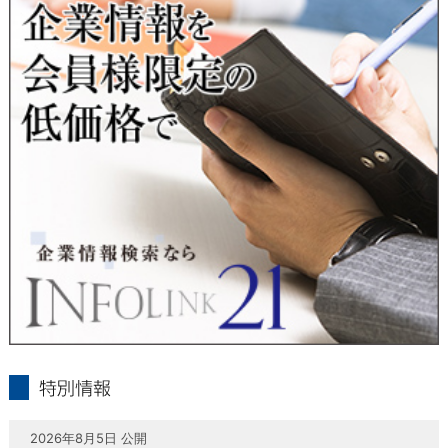
当社は、本人が自己の個人情報について、通知・開示・訂正・
追加・削除・利用停止・提供停止の希望がございましたら、本
人または代理人の請求応じて、個人データの通知・開示・訂
正・追加・削除・利用停止・提供停止の請求に応じます。
受付方法は、本人確認資料（運転免許証、パスポート何れかの
コピー）、「個人情報取扱申請書」「委任状」（代理人による
申請の場合のみ必要となります）を当社宛にお送り下さい。
＜個人情報保護に関するお問合せ・相談窓口＞
東京経済株式会社
〒802-0004 北九州市小倉北区鍛冶町2丁目5-11（第一東経ビ
ル）
フリーダイヤル 0120-55-9986
受付時間 平日9：00～17：00
infolink21
特別情報
2026年8月5日 公開