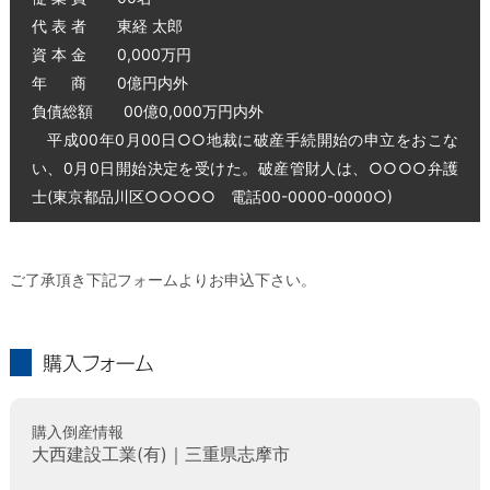
代 表 者 東経 太郎
資 本 金 0,000万円
年 商 0億円内外
負債総額 00億0,000万円内外
平成00年0月00日○○地裁に破産手続開始の申立をおこな
い、0月0日開始決定を受けた。破産管財人は、○○○○弁護
士(東京都品川区○○○○○ 電話00-0000-0000○)
ご了承頂き下記フォームよりお申込下さい。
購入フォーム
購入倒産情報
大西建設工業(有)｜三重県志摩市