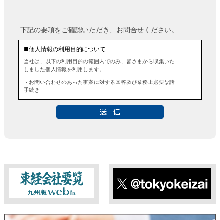
下記の要項をご確認いただき、お問合せください。
■個人情報の利用目的について
当社は、以下の利用目的の範囲内でのみ、皆さまから収集いた
しました個人情報を利用します。
・お問い合わせのあった事案に対する回答及び業務上必要な諸
手続き
・お問い合わせのあった事案に対する資料等の送付
■個人情報の第三者提供について
当社は、法令に定める場合を除き、事前にお客様の同意を得る
ことなく、個人情報を第三者に提供することはありません。ま
た、当該情報を業務委託することもありません。
■ 個人情報提供の任意性及び留意点
個人情報のご提供は任意ですが、必要な個人情報をご提供いた
だけなかった場合は、上記利用目的を達成できない場合があり
ますのでご了承ください。
東経会社要覧web版
X
■ 通知・開示・訂正・追加・削除・利用停止・提供停止について