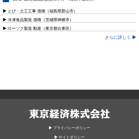
債権・動産譲渡登記リスト（毎週木曜更
新）
▶ とび・土工工事 債権（福島県郡山市）
▶ 冷凍食品製造 債権（茨城県神栖市）
▶ ローソク製造 動産（東京都台東区）
さらに詳しく ▶
東京経済株式会社
▶︎ プライバシーポリシー
▶︎ サイトポリシー