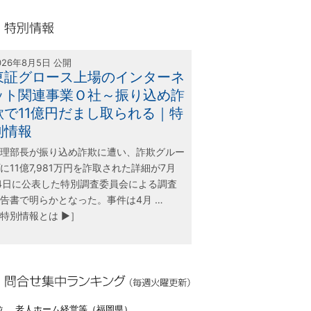
olink21
別情報
026年8月5日 公開
東証グロース上場のインターネ
ット関連事業Ｏ社～振り込め詐
欺で11億円だまし取られる｜特
別情報
理部長が振り込め詐欺に遭い、詐欺グルー
に11億7,981万円を詐取された詳細が7月
4日に公表した特別調査委員会による調査
告書で明らかとなった。事件は4月 …
特別情報とは ▶］
合せ集中ランキング（毎週火曜更新）
位 老人ホーム経営等（福岡県）