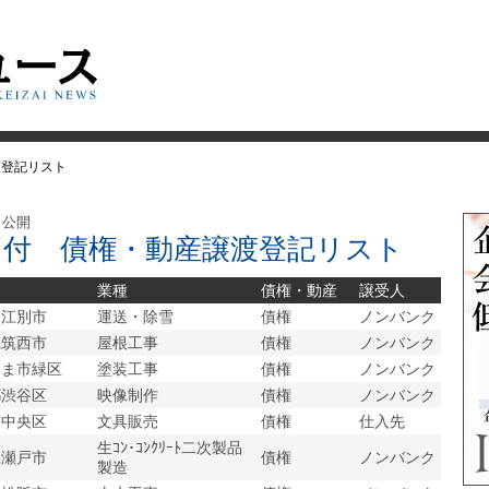
渡登記リスト
 公開
7日付 債権・動産譲渡登記リスト
業種
債権・動産
譲受人
道江別市
運送・除雪
債権
ノンバンク
県筑西市
屋根工事
債権
ノンバンク
たま市緑区
塗装工事
債権
ノンバンク
都渋谷区
映像制作
債権
ノンバンク
市中央区
文具販売
債権
仕入先
生ｺﾝ･ｺﾝｸﾘｰﾄ二次製品
県瀬戸市
債権
ノンバンク
製造