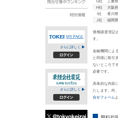
G社
三重
スト
H社
大阪
問合せ集中ランキング
I社
香川
J社
福岡
特別情報
債権譲渡登記
す。
TOKEIマイページ
さらに詳しく ▶
金融機関によ
と同様に取引
ログイン
ないところで
必要です。
具体的な内容
東経会社要覧web
さらに詳しく ▶
たします。尚
版
合せフォーム
ログイン