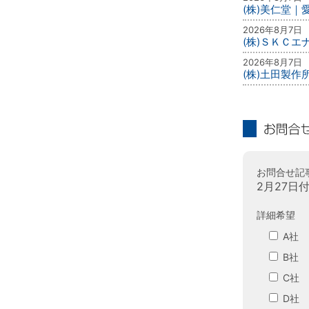
(株)美仁堂
2026年8月7日
(株)ＳＫＣ
2026年8月7日
(株)土田製作
お問合せ
お問合せ記
2月27日
詳細希望
A社
B社
C社
D社