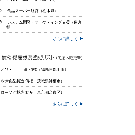
位 食品スーパー経営（栃木県）
位 システム開発・マーケティング支援（東京
都）
さらに詳しく ▶
権・動産譲渡登記リスト（毎週木曜更
）
 とび・土工工事 債権（福島県郡山市）
 冷凍食品製造 債権（茨城県神栖市）
 ローソク製造 動産（東京都台東区）
さらに詳しく ▶