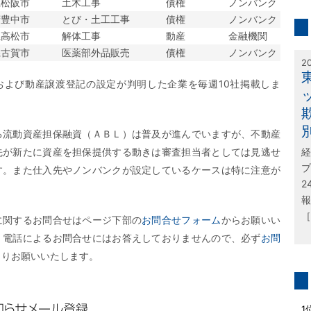
県松阪市
土木工事
債権
ノンバンク
inf
府豊中市
とび・土工工事
債権
ノンバンク
県高松市
解体工事
動産
金融機関
特
県古賀市
医薬部外品販売
債権
ノンバンク
2
および動産譲渡登記の設定が判明した企業を毎週10社掲載しま
る流動資産担保融資（ＡＢＬ）は普及が進んでいますが、不動産
先が新たに資産を担保提供する動きは審査担当者としては見逃せ
経
プ
す。また仕入先やノンバンクが設定しているケースは特に注意が
2
報
［
に関するお問合せはページ下部の
お問合せフォーム
からお願いい
、電話によるお問合せにはお答えしておりませんので、必ず
お問
よりお願いいたします。
問
1