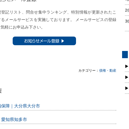
メール登録
2
渡登記リスト、問合せ集中ランキング、特別情報が更新されたこ
するメールサービスを実施しております。 メールサービスの登録
3
お気軽にお申込み下さい。
お知らせメール登録 ▶︎
債
新
▶
カテゴリー：
債権・動産
▶
▶
警備保障｜大分県大分市
｜愛知県知多市