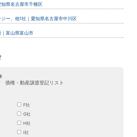
｜愛知県名古屋市千種区
エナジー、他1社｜愛知県名古屋市中川区
所｜富山県富山市
事
付 債権・動産譲渡登記リスト
F社
G社
H社
I社