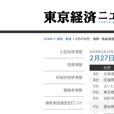
HOME
>
債権・動産
>
2月27日付 債権・動産譲
2025年2月27日
2月2
大型倒産情報
住所
倒産情報
A社
北海
B社
茨城
地域別倒産情報
C社
さい
D社
東京
E社
浜松
債権者情報
F社
愛知
債権・動産譲渡登記リ