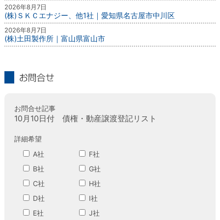
2026年8月7日
(株)ＳＫＣエナジー、他1社｜愛知県名古屋市中川区
2026年8月7日
(株)土田製作所｜富山県富山市
お問合せ
お問合せ記事
10月10日付 債権・動産譲渡登記リスト
詳細希望
A社
F社
B社
G社
C社
H社
D社
I社
E社
J社