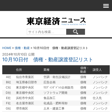
HOME
>
債権・動産
>
10月10日付 債権・動産譲渡登記リスト
2024年10月10日 公開
10月10日付 債権・動産譲渡登記リスト
債権・
住所
業種
譲受人
動産
A社
仙台市青葉区
空調・衛生設備設計
債権
ノンバンク
B社
埼玉県春日部市
広告企画
債権
ノンバンク
C社
東京都中央区
ｳｴﾃﾞｨﾝｸﾞﾄﾞﾚｽ企画販売
債権
ノンバンク
D社
東京都中央区
ソフトウェア開発
債権
ノンバンク
E社
浜松市中央区
食品加工
債権
仕入先
F社
名古屋市港区
化成品・肥料等卸
債権
ノンバンク
G社
堺市南区
土木・建築工事
債権
ノンバンク