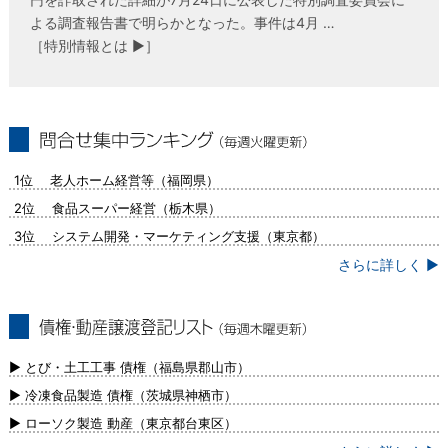
よる調査報告書で明らかとなった。事件は4月 …
［特別情報とは ▶］
問合せ集中ランキング（毎週火曜更新）
1位 老人ホーム経営等（福岡県）
2位 食品スーパー経営（栃木県）
3位 システム開発・マーケティング支援（東京都）
さらに詳しく ▶
債権・動産譲渡登記リスト（毎週木曜更
新）
▶ とび・土工工事 債権（福島県郡山市）
▶ 冷凍食品製造 債権（茨城県神栖市）
▶ ローソク製造 動産（東京都台東区）