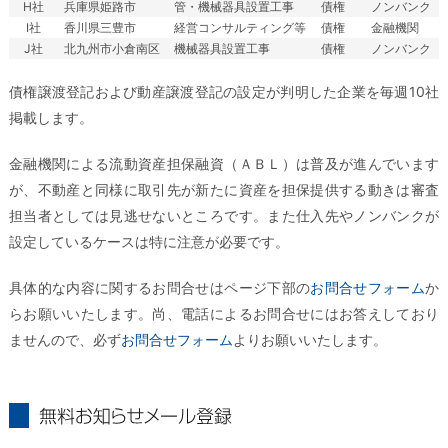
H社
兵庫県姫路市
管・機械器具設置工事
債権
ノンバンク
I社
香川県三豊市
経営コンサルティング等
債権
金融機関
J社
北九州市小倉南区
機械器具設置工事
債権
ノンバンク
債権譲渡登記および動産譲渡登記の設定が判明した企業を毎週10社
掲載します。
金融機関による流動資産担保融資（ＡＢＬ）は普及が進んでいます
が、不動産と同様に取引先が新たに資産を担保提供する動きは審査
担当者としては見逃せないところです。また仕入先やノンバンクが
設定しているケースは特に注意が必要です。
具体的な内容に関するお問合せはページ下部の
お問合せフォーム
か
らお願いいたします。尚、電話によるお問合せにはお答えしており
ませんので、必ず
お問合せフォーム
よりお願いいたします。
無料お知らせメール登録