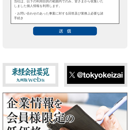
当社は、以下の利用目的の範囲内でのみ、皆さまから収集いた
しました個人情報を利用します。
・お問い合わせのあった事案に対する回答及び業務上必要な諸
手続き
・お問い合わせのあった事案に対する資料等の送付
■個人情報の第三者提供について
当社は、法令に定める場合を除き、事前にお客様の同意を得る
ことなく、個人情報を第三者に提供することはありません。ま
た、当該情報を業務委託することもありません。
■ 個人情報提供の任意性及び留意点
個人情報のご提供は任意ですが、必要な個人情報をご提供いた
だけなかった場合は、上記利用目的を達成できない場合があり
ますのでご了承ください。
東経会社要覧web版
X
■ 通知・開示・訂正・追加・削除・利用停止・提供停止について
当社は、本人が自己の個人情報について、通知・開示・訂正・
追加・削除・利用停止・提供停止の希望がございましたら、本
人または代理人の請求応じて、個人データの通知・開示・訂
正・追加・削除・利用停止・提供停止の請求に応じます。
受付方法は、本人確認資料（運転免許証、パスポート何れかの
コピー）、「個人情報取扱申請書」「委任状」（代理人による
申請の場合のみ必要となります）を当社宛にお送り下さい。