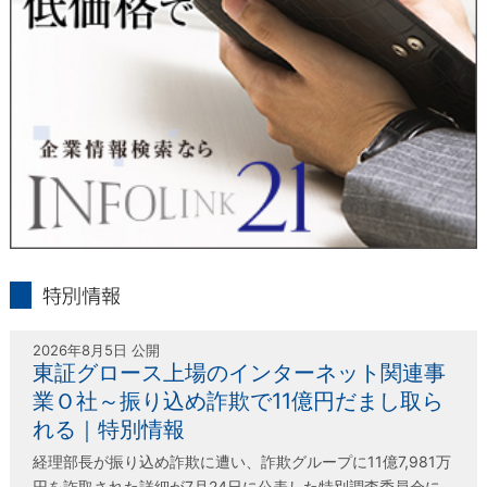
＜個人情報保護に関するお問合せ・相談窓口＞
東京経済株式会社
〒802-0004 北九州市小倉北区鍛冶町2丁目5-11（第一東経ビ
ル）
フリーダイヤル 0120-55-9986
受付時間 平日9：00～17：00
infolink21
特別情報
2026年8月5日 公開
東証グロース上場のインターネット関連事
業Ｏ社～振り込め詐欺で11億円だまし取ら
れる｜特別情報
経理部長が振り込め詐欺に遭い、詐欺グループに11億7,981万
円を詐取された詳細が7月24日に公表した特別調査委員会に