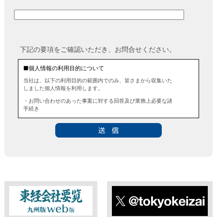
下記の要項をご確認いただき、お問合せください。
■個人情報の利用目的について
当社は、以下の利用目的の範囲内でのみ、皆さまから収集いた
しました個人情報を利用します。
・お問い合わせのあった事案に対する回答及び業務上必要な諸
手続き
・お問い合わせのあった事案に対する資料等の送付
■個人情報の第三者提供について
当社は、法令に定める場合を除き、事前にお客様の同意を得る
ことなく、個人情報を第三者に提供することはありません。ま
た、当該情報を業務委託することもありません。
■ 個人情報提供の任意性及び留意点
個人情報のご提供は任意ですが、必要な個人情報をご提供いた
だけなかった場合は、上記利用目的を達成できない場合があり
ますのでご了承ください。