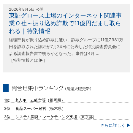
特別情報
2026年8月5日 公開
東証グロース上場のインターネット関連事
業Ｏ社～振り込め詐欺で11億円だまし取ら
れる｜特別情報
経理部長が振り込め詐欺に遭い、詐欺グループに11億7,981万
円を詐取された詳細が7月24日に公表した特別調査委員会に
よる調査報告書で明らかとなった。事件は4月 …
［特別情報とは ▶］
問合せ集中ランキング（毎週火曜更新）
1位 老人ホーム経営等（福岡県）
2位 食品スーパー経営（栃木県）
3位 システム開発・マーケティング支援（東京都）
さらに詳しく ▶