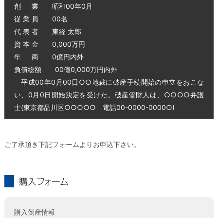
創 業 昭和00年0月
従 業 員 00名
代 表 者 東経 太郎
資 本 金 0,000万円
年 商 0億円内外
負債総額 00億0,000万円内外
平成00年0月00日○○地裁に破産手続開始の申立をおこな
い、0月0日開始決定を受けた。破産管財人は、○○○○弁護
士(東京都品川区○○○○○ 電話00-0000-0000○)
ご了承頂き下記フォームよりお申込下さい。
購入フォーム
購入倒産情報