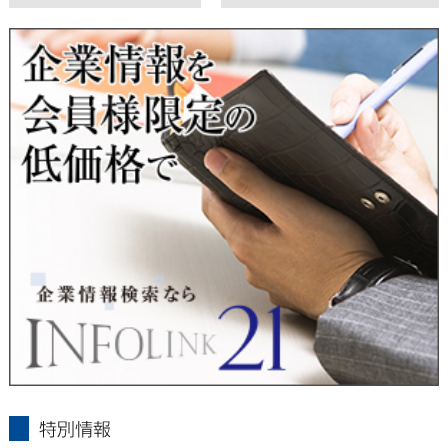
東経会社要覧web版
X
■ 通知・開示・訂正・追加・削除・利用停止・提供停止について
当社は、本人が自己の個人情報について、通知・開示・訂正・
追加・削除・利用停止・提供停止の希望がございましたら、本
人または代理人の請求応じて、個人データの通知・開示・訂
正・追加・削除・利用停止・提供停止の請求に応じます。
受付方法は、本人確認資料（運転免許証、パスポート何れかの
コピー）、「個人情報取扱申請書」「委任状」（代理人による
申請の場合のみ必要となります）を当社宛にお送り下さい。
＜個人情報保護に関するお問合せ・相談窓口＞
東京経済株式会社
〒802-0004 北九州市小倉北区鍛冶町2丁目5-11（第一東経ビ
ル）
フリーダイヤル 0120-55-9986
受付時間 平日9：00～17：00
infolink21