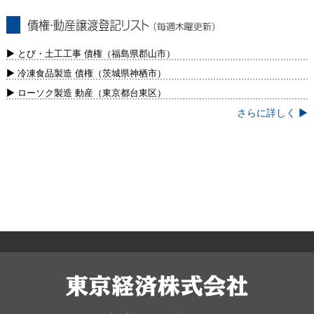
債権・動産譲渡登記リスト（毎週木曜更
新）
▶ とび・土工工事 債権（福島県郡山市）
▶ 冷凍食品製造 債権（茨城県神栖市）
▶ ローソク製造 動産（東京都台東区）
さらに詳しく ▶
東京経済株式会社