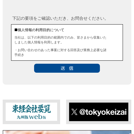
下記の要項をご確認いただき、お問合せください。
■個人情報の利用目的について
当社は、以下の利用目的の範囲内でのみ、皆さまから収集いた
しました個人情報を利用します。
・お問い合わせのあった事案に対する回答及び業務上必要な諸
手続き
・お問い合わせのあった事案に対する資料等の送付
■個人情報の第三者提供について
当社は、法令に定める場合を除き、事前にお客様の同意を得る
ことなく、個人情報を第三者に提供することはありません。ま
た、当該情報を業務委託することもありません。
■ 個人情報提供の任意性及び留意点
個人情報のご提供は任意ですが、必要な個人情報をご提供いた
だけなかった場合は、上記利用目的を達成できない場合があり
ますのでご了承ください。
東経会社要覧web版
X
■ 通知・開示・訂正・追加・削除・利用停止・提供停止について