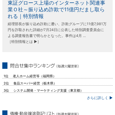
東証グロース上場のインターネット関連事
業Ｏ社～振り込め詐欺で11億円だまし取ら
れる｜特別情報
経理部長が振り込め詐欺に遭い、詐欺グループに11億7,981万
円を詐取された詳細が7月24日に公表した特別調査委員会に
よる調査報告書で明らかとなった。事件は4月 …
［特別情報とは ▶］
問合せ集中ランキング（毎週火曜更新）
1位 老人ホーム経営等（福岡県）
2位 食品スーパー経営（栃木県）
3位 システム開発・マーケティング支援（東京都）
さらに詳しく ▶