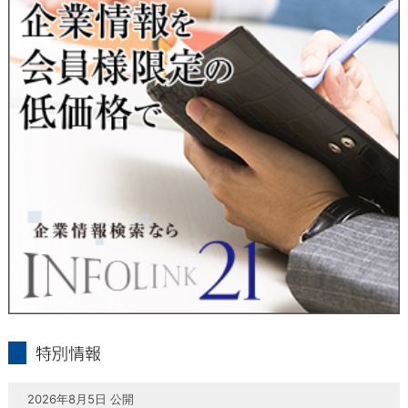
当社は、本人が自己の個人情報について、通知・開示・訂正・
追加・削除・利用停止・提供停止の希望がございましたら、本
人または代理人の請求応じて、個人データの通知・開示・訂
正・追加・削除・利用停止・提供停止の請求に応じます。
受付方法は、本人確認資料（運転免許証、パスポート何れかの
コピー）、「個人情報取扱申請書」「委任状」（代理人による
申請の場合のみ必要となります）を当社宛にお送り下さい。
＜個人情報保護に関するお問合せ・相談窓口＞
東京経済株式会社
〒802-0004 北九州市小倉北区鍛冶町2丁目5-11（第一東経ビ
ル）
フリーダイヤル 0120-55-9986
受付時間 平日9：00～17：00
infolink21
特別情報
2026年8月5日 公開