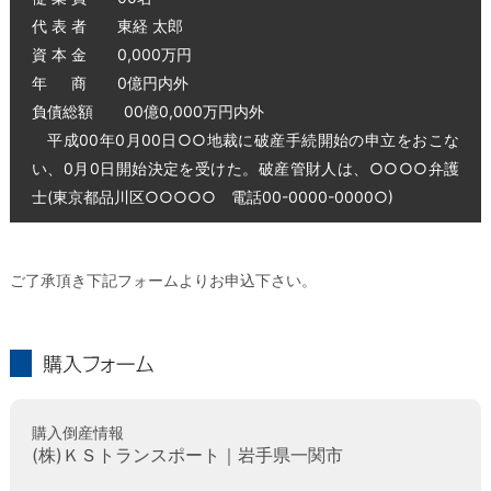
代 表 者 東経 太郎
資 本 金 0,000万円
年 商 0億円内外
負債総額 00億0,000万円内外
平成00年0月00日○○地裁に破産手続開始の申立をおこな
い、0月0日開始決定を受けた。破産管財人は、○○○○弁護
士(東京都品川区○○○○○ 電話00-0000-0000○)
ご了承頂き下記フォームよりお申込下さい。
購入フォーム
購入倒産情報
(株)ＫＳトランスポート｜岩手県一関市