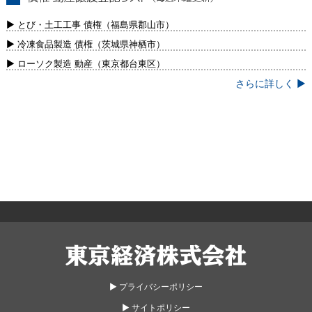
債権・動産譲渡登記リスト（毎週木曜更
新）
▶ とび・土工工事 債権（福島県郡山市）
▶ 冷凍食品製造 債権（茨城県神栖市）
▶ ローソク製造 動産（東京都台東区）
さらに詳しく ▶
東京経済株式会社
▶︎ プライバシーポリシー
▶︎ サイトポリシー