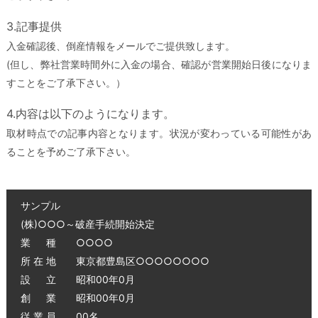
3.記事提供
入金確認後、倒産情報をメールでご提供致します。
(但し、弊社営業時間外に入金の場合、確認が営業開始日後になりま
すことをご了承下さい。）
4.内容は以下のようになります。
取材時点での記事内容となります。状況が変わっている可能性があ
ることを予めご了承下さい。
サンプル
(株)○○○～破産手続開始決定
業 種 ○○○○
所 在 地 東京都豊島区○○○○○○○○
設 立 昭和00年0月
創 業 昭和00年0月
従 業 員 00名