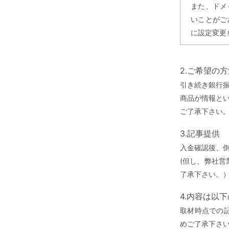
また、ドメ
いことがご
に設定変更
2.ご希望の
引き続き銀行
商品が情報と
ご了承下さい
3.記事提供
入金確認後、
(但し、弊社
了承下さい。
4.内容は以
取材時点での
めご了承下さ