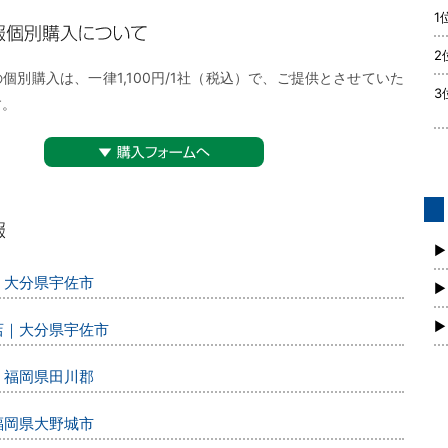
1
購入について
2
個別購入は、一律1,100円/1社（税込）で、ご提供とさせていた
3
す。
▼購入フォームへ
債
新
▶
｜大分県宇佐市
▶
▶
店｜大分県宇佐市
｜福岡県田川郡
福岡県大野城市