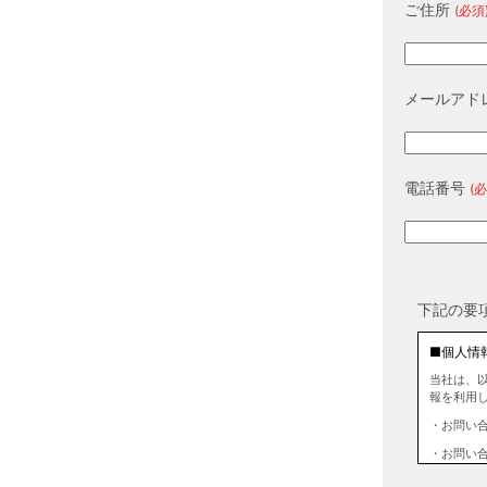
ご住所
(必須
メールアド
電話番号
(必
下記の要
■個人情
当社は、
報を利用
・お問い
・お問い