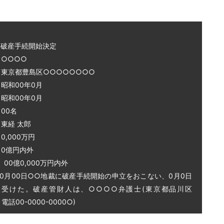
～破産手続開始決定
○○○○
 東京都豊島区○○○○○○○○
和00年0月
和00年0月
00名
東経 太郎
0,000万円
0億円内外
0億0,000万円内外
0月00日○○地裁に破産手続開始の申立をおこない、0月0日
を受けた。破産管財人は、○○○○弁護士(東京都品川区
話00-0000-0000○)