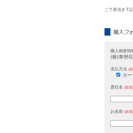
ご了承頂き下
購入フォーム
購入倒産情
(株)青巒
支払方法
(必
カー
貴社名
(必須
お名前
(必須