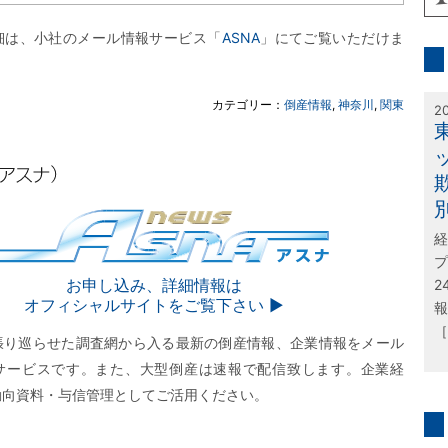
inf
細は、小社のメール情報サービス「
ASNA
」にてご覧いただけま
特
カテゴリー：
倒産情報
,
神奈川
,
関東
2
経
プ
SNA
お申し込み、詳細情報は
2
オフィシャルサイトをご覧下さい ▶︎
報
［
張り巡らせた調査網から入る最新の倒産情報、企業情報をメール
サービスです。また、大型倒産は速報で配信致します。企業経
動向資料・与信管理としてご活用ください。
問