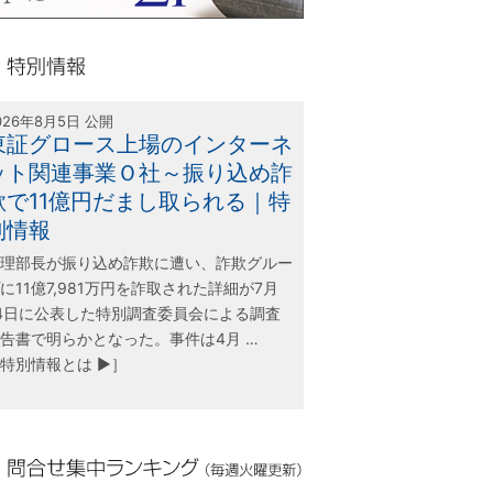
olink21
別情報
026年8月5日 公開
東証グロース上場のインターネ
ット関連事業Ｏ社～振り込め詐
欺で11億円だまし取られる｜特
別情報
理部長が振り込め詐欺に遭い、詐欺グルー
に11億7,981万円を詐取された詳細が7月
4日に公表した特別調査委員会による調査
告書で明らかとなった。事件は4月 …
特別情報とは ▶］
合せ集中ランキング（毎週火曜更新）