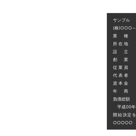
サンプル
(株)○○○
業 種 
所 在 地
設 立 昭
創 業 昭
従 業 員 
代 表 者 
資 本 金 
年 商 
負債総額 0
平成00年
開始決定
○○○○○ 電