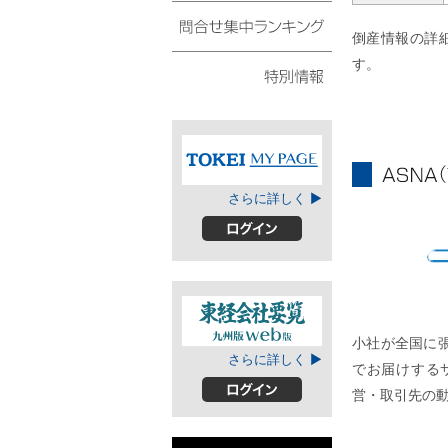
債権・動産譲渡登記リ
スト
倒産情報の詳
問合せ集中ランキング
す。
特別情報
TOKEIマイページ
ASNA
さらに詳しく ▶
ログイン
A
小社が全国に
東経会社要覧web
さらに詳しく ▶
でお届けする
版
営・取引先の
ログイン