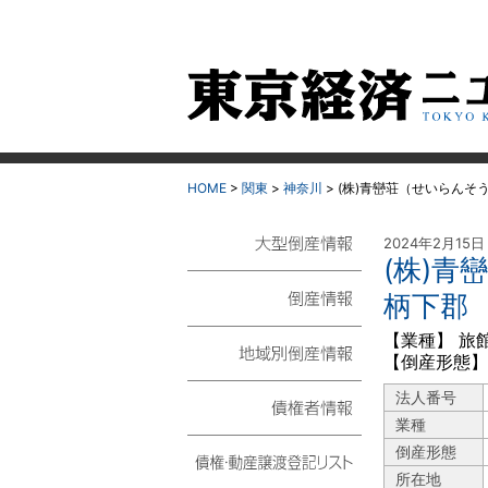
HOME
>
関東
>
神奈川
>
(株)青巒荘（せいらんそ
2024年2月15日
(株)
大型倒産情報
柄下郡
倒産情報
【業種】 旅
【倒産形態】
地域別倒産情報
法人番号
業種
債権者情報
倒産形態
所在地