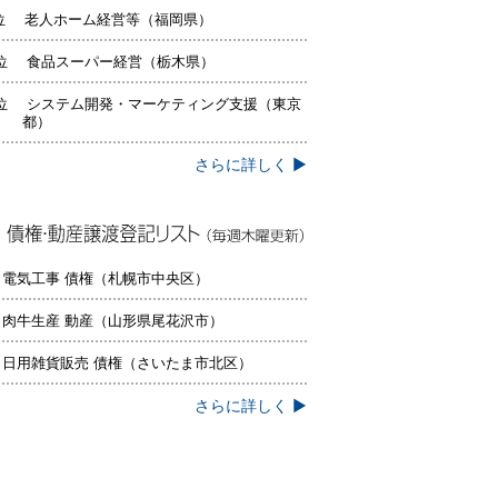
位 老人ホーム経営等（福岡県）
位 食品スーパー経営（栃木県）
位 システム開発・マーケティング支援（東京
都）
さらに詳しく ▶
権・動産譲渡登記リスト（毎週木曜更
）
 電気工事 債権（札幌市中央区）
 肉牛生産 動産（山形県尾花沢市）
 日用雑貨販売 債権（さいたま市北区）
さらに詳しく ▶