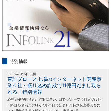
＜個人情報保護に関するお問合せ・相談窓口＞
東京経済株式会社
〒802-0004 北九州市小倉北区鍛冶町2丁目5-11（第一東経ビ
ル）
フリーダイヤル 0120-55-9986
受付時間 平日9：00～17：00
infolink21
特別情報
2026年8月5日 公開
東証グロース上場のインターネット関連事
業Ｏ社～振り込め詐欺で11億円だまし取ら
れる｜特別情報
経理部長が振り込め詐欺に遭い、詐欺グループに11億7,981万
円を詐取された詳細が7月24日に公表した特別調査委員会に
よる調査報告書で明らかとなった。事件は4月 …