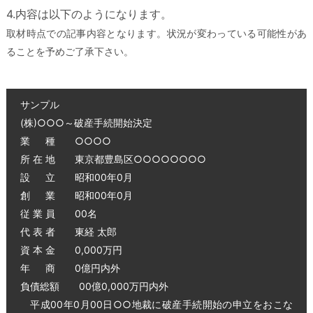
4.内容は以下のようになります。
取材時点での記事内容となります。状況が変わっている可能性があ
ることを予めご了承下さい。
サンプル
(株)○○○～破産手続開始決定
業 種 ○○○○
所 在 地 東京都豊島区○○○○○○○○
設 立 昭和00年0月
創 業 昭和00年0月
従 業 員 00名
代 表 者 東経 太郎
資 本 金 0,000万円
年 商 0億円内外
負債総額 00億0,000万円内外
平成00年0月00日○○地裁に破産手続開始の申立をおこな