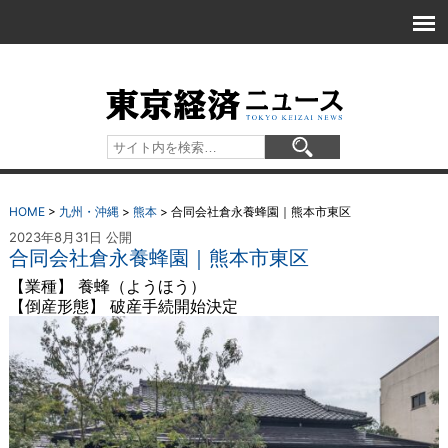
HOME
>
九州・沖縄
>
熊本
>
合同会社倉永養蜂園｜熊本市東区
2023年8月31日 公開
合同会社倉永養蜂園｜熊本市東区
【業種】 養蜂（ようほう）
【倒産形態】 破産手続開始決定