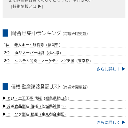
［特別情報とは ▶］
問合せ集中ランキング（毎週火曜更新）
1位 老人ホーム経営等（福岡県）
2位 食品スーパー経営（栃木県）
3位 システム開発・マーケティング支援（東京都）
さらに詳しく ▶
債権・動産譲渡登記リスト（毎週木曜更
新）
▶ とび・土工工事 債権（福島県郡山市）
▶ 冷凍食品製造 債権（茨城県神栖市）
▶ ローソク製造 動産（東京都台東区）
さらに詳しく ▶