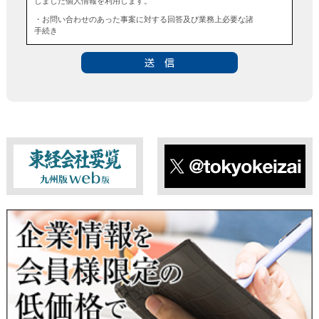
しました個人情報を利用します。
・お問い合わせのあった事案に対する回答及び業務上必要な諸
手続き
・お問い合わせのあった事案に対する資料等の送付
■個人情報の第三者提供について
当社は、法令に定める場合を除き、事前にお客様の同意を得る
ことなく、個人情報を第三者に提供することはありません。ま
た、当該情報を業務委託することもありません。
■ 個人情報提供の任意性及び留意点
個人情報のご提供は任意ですが、必要な個人情報をご提供いた
だけなかった場合は、上記利用目的を達成できない場合があり
ますのでご了承ください。
東経会社要覧web版
X
■ 通知・開示・訂正・追加・削除・利用停止・提供停止について
当社は、本人が自己の個人情報について、通知・開示・訂正・
追加・削除・利用停止・提供停止の希望がございましたら、本
人または代理人の請求応じて、個人データの通知・開示・訂
正・追加・削除・利用停止・提供停止の請求に応じます。
受付方法は、本人確認資料（運転免許証、パスポート何れかの
コピー）、「個人情報取扱申請書」「委任状」（代理人による
申請の場合のみ必要となります）を当社宛にお送り下さい。