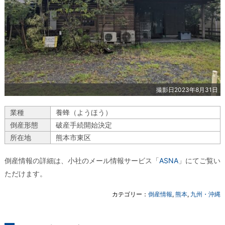
撮影日2023年8月31日
業種
養蜂（ようほう）
倒産形態
破産手続開始決定
所在地
熊本市東区
倒産情報の詳細は、小社のメール情報サービス「
ASNA
」にてご覧い
ただけます。
カテゴリー：
倒産情報
,
熊本
,
九州・沖縄