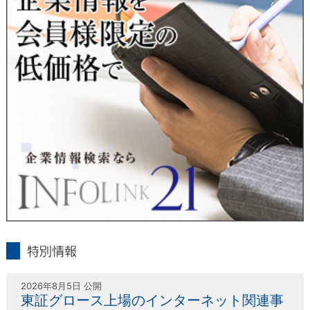
人または代理人の請求応じて、個人データの通知・開示・訂
正・追加・削除・利用停止・提供停止の請求に応じます。
受付方法は、本人確認資料（運転免許証、パスポート何れかの
コピー）、「個人情報取扱申請書」「委任状」（代理人による
申請の場合のみ必要となります）を当社宛にお送り下さい。
＜個人情報保護に関するお問合せ・相談窓口＞
東京経済株式会社
〒802-0004 北九州市小倉北区鍛冶町2丁目5-11（第一東経ビ
ル）
フリーダイヤル 0120-55-9986
受付時間 平日9：00～17：00
infolink21
特別情報
2026年8月5日 公開
東証グロース上場のインターネット関連事