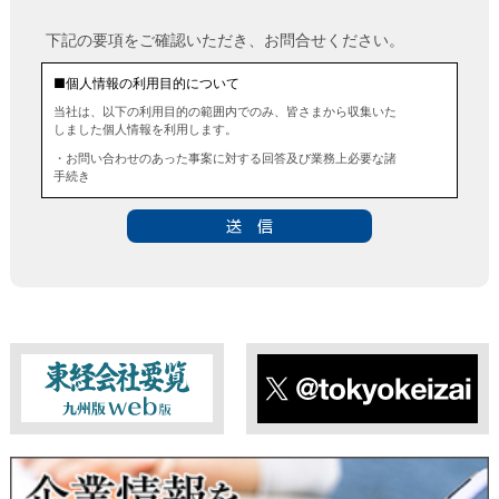
下記の要項をご確認いただき、お問合せください。
■個人情報の利用目的について
当社は、以下の利用目的の範囲内でのみ、皆さまから収集いた
しました個人情報を利用します。
・お問い合わせのあった事案に対する回答及び業務上必要な諸
手続き
・お問い合わせのあった事案に対する資料等の送付
■個人情報の第三者提供について
当社は、法令に定める場合を除き、事前にお客様の同意を得る
ことなく、個人情報を第三者に提供することはありません。ま
た、当該情報を業務委託することもありません。
■ 個人情報提供の任意性及び留意点
個人情報のご提供は任意ですが、必要な個人情報をご提供いた
だけなかった場合は、上記利用目的を達成できない場合があり
ますのでご了承ください。
東経会社要覧web版
X
■ 通知・開示・訂正・追加・削除・利用停止・提供停止について
当社は、本人が自己の個人情報について、通知・開示・訂正・
追加・削除・利用停止・提供停止の希望がございましたら、本