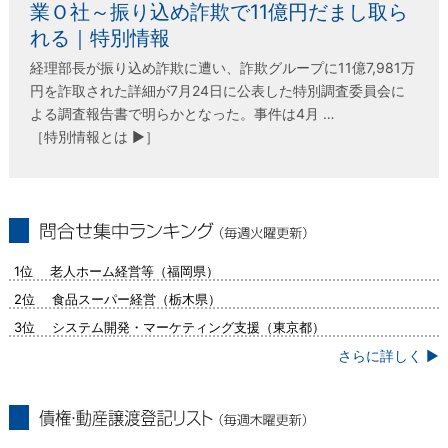
業Ｏ社～振り込め詐欺で11億円だまし取ら
れる｜特別情報
経理部長が振り込め詐欺に遭い、詐欺グループに11億7,981万
円を詐取された詳細が7月24日に公表した特別調査委員会に
よる調査報告書で明らかとなった。事件は4月 …
［特別情報とは ▶］
問合せ集中ランキング（毎週火曜更新）
1位 老人ホーム経営等（福岡県）
2位 食品スーパー経営（栃木県）
3位 システム開発・マーケティング支援（東京都）
さらに詳しく ▶
債権・動産譲渡登記リスト（毎週木曜更