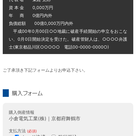
資 本 金 0,000万円
年 商 0億円内外
負債総額 00億0,000万円内外
平成00年0月00日○○地裁に破産手続開始の申立をおこな
い、0月0日開始決定を受けた。破産管財人は、○○○○弁護
士(東京都品川区○○○○○ 電話00-0000-0000○)
ご了承頂き下記フォームよりお申込下さい。
購入フォーム
購入倒産情報
小倉電気工業(株)｜京都府舞鶴市
支払方法
(必須)