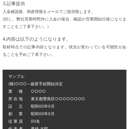
3.記事提供
入金確認後、倒産情報をメールでご提供致します。
(但し、弊社営業時間外に入金の場合、確認が営業開始日後になりま
すことをご了承下さい。）
4.内容は以下のようになります。
取材時点での記事内容となります。状況が変わっている可能性があ
ることを予めご了承下さい。
サンプル
(株)○○○～破産手続開始決定
業 種 ○○○○
所 在 地 東京都豊島区○○○○○○○○
設 立 昭和00年0月
創 業 昭和00年0月
従 業 員 00名
代 表 者 東経 太郎