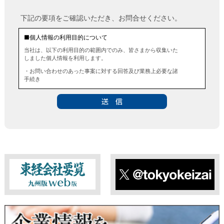
下記の要項をご確認いただき、お問合せください。
■個人情報の利用目的について
当社は、以下の利用目的の範囲内でのみ、皆さまから収集いた
しました個人情報を利用します。
・お問い合わせのあった事案に対する回答及び業務上必要な諸
手続き
・お問い合わせのあった事案に対する資料等の送付
■個人情報の第三者提供について
当社は、法令に定める場合を除き、事前にお客様の同意を得る
ことなく、個人情報を第三者に提供することはありません。ま
た、当該情報を業務委託することもありません。
■ 個人情報提供の任意性及び留意点
個人情報のご提供は任意ですが、必要な個人情報をご提供いた
だけなかった場合は、上記利用目的を達成できない場合があり
ますのでご了承ください。
東経会社要覧web版
X
■ 通知・開示・訂正・追加・削除・利用停止・提供停止について
当社は、本人が自己の個人情報について、通知・開示・訂正・
追加・削除・利用停止・提供停止の希望がございましたら、本