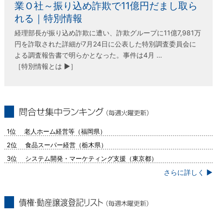
業Ｏ社～振り込め詐欺で11億円だまし取ら
れる｜特別情報
経理部長が振り込め詐欺に遭い、詐欺グループに11億7,981万
円を詐取された詳細が7月24日に公表した特別調査委員会に
よる調査報告書で明らかとなった。事件は4月 …
［特別情報とは ▶］
問合せ集中ランキング（毎週火曜更新）
1位 老人ホーム経営等（福岡県）
2位 食品スーパー経営（栃木県）
3位 システム開発・マーケティング支援（東京都）
さらに詳しく ▶
債権・動産譲渡登記リスト（毎週木曜更