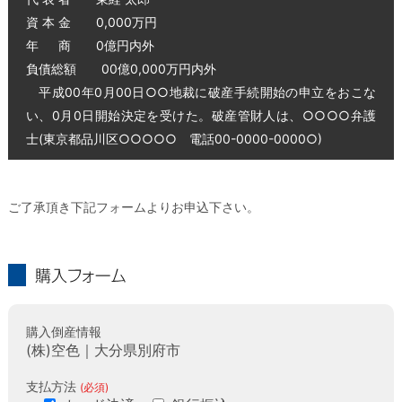
資 本 金 0,000万円
年 商 0億円内外
負債総額 00億0,000万円内外
平成00年0月00日○○地裁に破産手続開始の申立をおこな
い、0月0日開始決定を受けた。破産管財人は、○○○○弁護
士(東京都品川区○○○○○ 電話00-0000-0000○)
ご了承頂き下記フォームよりお申込下さい。
購入フォーム
購入倒産情報
(株)空色｜大分県別府市
支払方法
(必須)