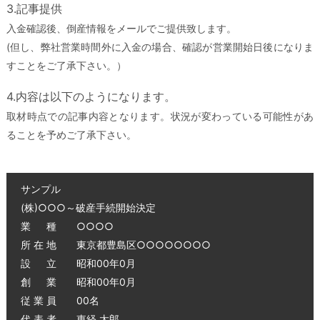
3.記事提供
入金確認後、倒産情報をメールでご提供致します。
(但し、弊社営業時間外に入金の場合、確認が営業開始日後になりま
すことをご了承下さい。）
4.内容は以下のようになります。
取材時点での記事内容となります。状況が変わっている可能性があ
ることを予めご了承下さい。
サンプル
(株)○○○～破産手続開始決定
業 種 ○○○○
所 在 地 東京都豊島区○○○○○○○○
設 立 昭和00年0月
創 業 昭和00年0月
従 業 員 00名
代 表 者 東経 太郎