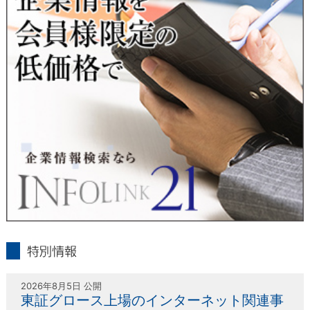
人または代理人の請求応じて、個人データの通知・開示・訂
正・追加・削除・利用停止・提供停止の請求に応じます。
受付方法は、本人確認資料（運転免許証、パスポート何れかの
コピー）、「個人情報取扱申請書」「委任状」（代理人による
申請の場合のみ必要となります）を当社宛にお送り下さい。
＜個人情報保護に関するお問合せ・相談窓口＞
東京経済株式会社
〒802-0004 北九州市小倉北区鍛冶町2丁目5-11（第一東経ビ
ル）
フリーダイヤル 0120-55-9986
受付時間 平日9：00～17：00
infolink21
特別情報
2026年8月5日 公開
東証グロース上場のインターネット関連事