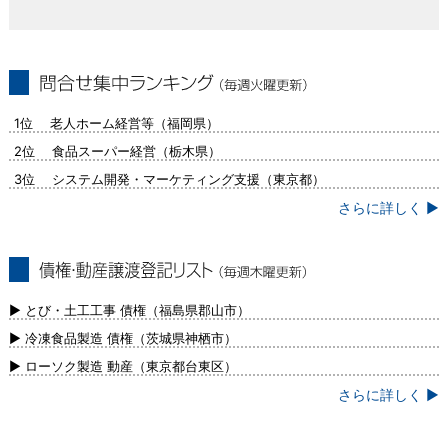
問合せ集中ランキング（毎週火曜更新）
1位 老人ホーム経営等（福岡県）
2位 食品スーパー経営（栃木県）
3位 システム開発・マーケティング支援（東京都）
さらに詳しく ▶
債権・動産譲渡登記リスト（毎週木曜更
新）
▶ とび・土工工事 債権（福島県郡山市）
▶ 冷凍食品製造 債権（茨城県神栖市）
▶ ローソク製造 動産（東京都台東区）
さらに詳しく ▶