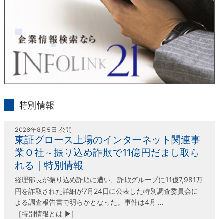
〒802-0004 北九州市小倉北区鍛冶町2丁目5-11（第一東経ビ
ル）
フリーダイヤル 0120-55-9986
受付時間 平日9：00～17：00
infolink21
特別情報
2026年8月5日 公開
東証グロース上場のインターネット関連事
業Ｏ社～振り込め詐欺で11億円だまし取ら
れる｜特別情報
経理部長が振り込め詐欺に遭い、詐欺グループに11億7,981万
円を詐取された詳細が7月24日に公表した特別調査委員会に
よる調査報告書で明らかとなった。事件は4月 …
［特別情報とは ▶］