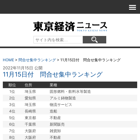
HOME
>
問合せ集中ランキング
>
11月15日付 問合せ集中ランキング
2022年11月15日 公開
11月15日付 問合せ集中ランキング
順位
住所
業種
1位
埼玉県
固形燃料・飲料水等製造
2位
愛知県
アルミ鋳物製造
3位
埼玉県
物流サービス
4位
長崎県
造船
5位
東京都
不動産
6位
千葉県
新聞販売
7位
大阪府
雑貨卸
8位
大阪府
不動産