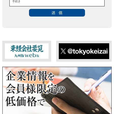
手続き
・お問い合わせのあった事案に対する資料等の送付
■個人情報の第三者提供について
当社は、法令に定める場合を除き、事前にお客様の同意を得る
ことなく、個人情報を第三者に提供することはありません。ま
た、当該情報を業務委託することもありません。
■ 個人情報提供の任意性及び留意点
個人情報のご提供は任意ですが、必要な個人情報をご提供いた
だけなかった場合は、上記利用目的を達成できない場合があり
ますのでご了承ください。
東経会社要覧web版
X
■ 通知・開示・訂正・追加・削除・利用停止・提供停止について
当社は、本人が自己の個人情報について、通知・開示・訂正・
追加・削除・利用停止・提供停止の希望がございましたら、本
人または代理人の請求応じて、個人データの通知・開示・訂
正・追加・削除・利用停止・提供停止の請求に応じます。
受付方法は、本人確認資料（運転免許証、パスポート何れかの
コピー）、「個人情報取扱申請書」「委任状」（代理人による
申請の場合のみ必要となります）を当社宛にお送り下さい。
＜個人情報保護に関するお問合せ・相談窓口＞
東京経済株式会社