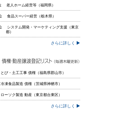
位 老人ホーム経営等（福岡県）
位 食品スーパー経営（栃木県）
位 システム開発・マーケティング支援（東京
都）
さらに詳しく ▶
権・動産譲渡登記リスト（毎週木曜更
）
 とび・土工工事 債権（福島県郡山市）
 冷凍食品製造 債権（茨城県神栖市）
 ローソク製造 動産（東京都台東区）
さらに詳しく ▶