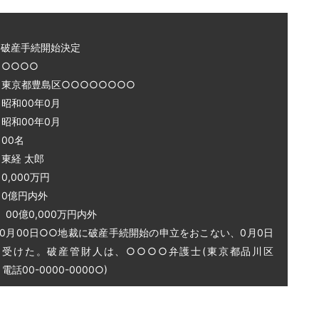
～破産手続開始決定
○○○○
 東京都豊島区○○○○○○○○
和00年0月
和00年0月
00名
東経 太郎
0,000万円
0億円内外
0億0,000万円内外
0月00日○○地裁に破産手続開始の申立をおこない、0月0日
を受けた。破産管財人は、○○○○弁護士(東京都品川区
話00-0000-0000○)