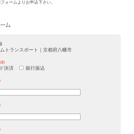
記フォームよりお申込下さい。
報
ームトランスポート｜京都府八幡市
須)
ド決済
銀行振込
)
)
)