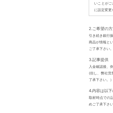
いことがご
に設定変更
2.ご希望の
引き続き銀行
商品が情報と
ご了承下さい
3.記事提供
入金確認後、
(但し、弊社
了承下さい。
4.内容は以
取材時点での
めご了承下さ