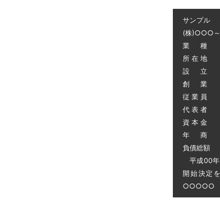
サンプル
(株)○○○
業 種 
所 在 地
設 立 昭
創 業 昭
従 業 員 
代 表 者 
資 本 金 
年 商 
負債総額 0
平成00年
開始決定
○○○○○ 電