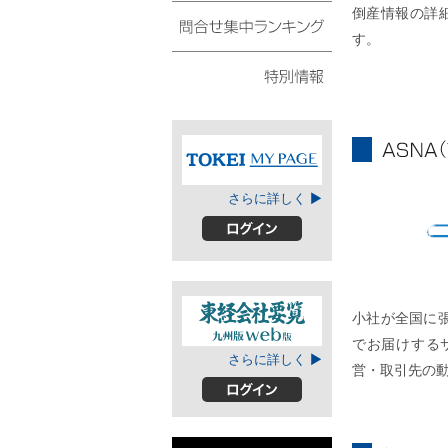
債権・動産譲渡登記リ
倒産情報の詳
スト
す。
問合せ集中ランキング
特別情報
ASNA
TOKEIマイページ
さらに詳しく ▶
A
ログイン
小社が全国に
でお届けする
東経会社要覧web
さらに詳しく ▶
営・取引先の
版
ログイン