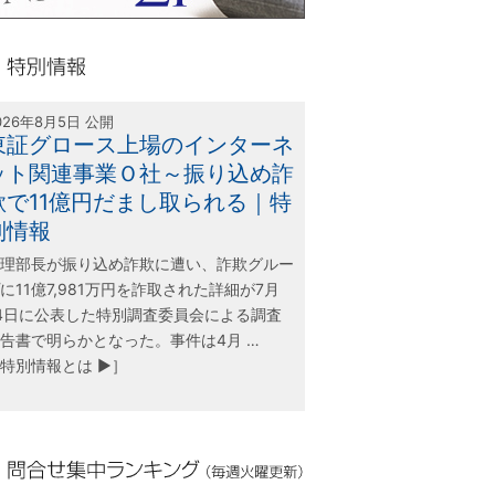
olink21
別情報
026年8月5日 公開
東証グロース上場のインターネ
ット関連事業Ｏ社～振り込め詐
欺で11億円だまし取られる｜特
別情報
理部長が振り込め詐欺に遭い、詐欺グルー
に11億7,981万円を詐取された詳細が7月
4日に公表した特別調査委員会による調査
告書で明らかとなった。事件は4月 …
特別情報とは ▶］
合せ集中ランキング（毎週火曜更新）