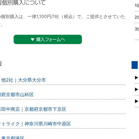
1
購入について
個別購入は、一律1,100円/1社（税込）で、ご提供とさせていた
2
す。
3
▼購入フォームへ
債
新
▶
、他2社｜大分県大分市
▶
都府京都市山科区
▶
丸喜田中商店｜京都府京都市下京区
レクトライク｜神奈川県川崎市中原区
｜東京都港区