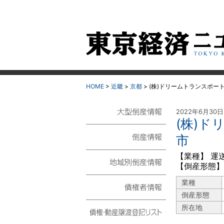
HOME
>
近畿
>
京都
>
(株)ドリームトランスポー
2022年6月30
(株)
大型倒産情報
市
倒産情報
【業種】 運
【倒産形態】
地域別倒産情報
業種
倒産形態
債権者情報
所在地