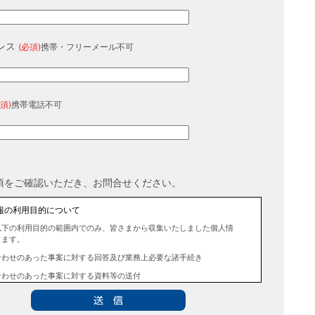
レス
(必須)
携帯・フリーメール不可
須)
携帯電話不可
項をご確認いただき、お問合せください。
報の利用目的について
以下の利用目的の範囲内でのみ、皆さまから収集いたしました個人情
します。
合わせのあった事案に対する回答及び業務上必要な諸手続き
合わせのあった事案に対する資料等の送付
報の第三者提供について