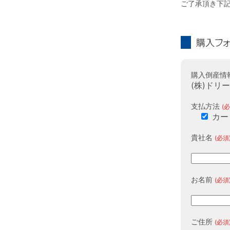
ご了承頂き下
購入フォーム
購入倒産情
(株)ドリ
支払方法
(必
カー
貴社名
(必須
お名前
(必須
ご住所
(必須