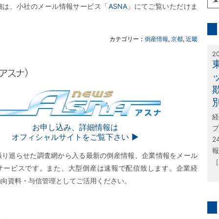
細は、小社のメール情報サービス「
ASNA
」にてご覧いただけま
inf
カテゴリー：
倒産情報
,
京都
,
近畿
特
2
経
SNA
お申し込み、詳細情報は
プ
オフィシャルサイトをご覧下さい ▶︎
2
報
張り巡らせた調査網から入る最新の倒産情報、企業情報をメール
［
サービスです。また、大型倒産は速報で配信致します。企業経
動向資料・与信管理としてご活用ください。
問