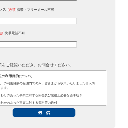
レス
(必須)
携帯・フリーメール不可
須)
携帯電話不可
項をご確認いただき、お問合せください。
報の利用目的について
以下の利用目的の範囲内でのみ、皆さまから収集いたしました個人情
します。
合わせのあった事案に対する回答及び業務上必要な諸手続き
合わせのあった事案に対する資料等の送付
報の第三者提供について
法令に定める場合を除き、事前にお客様の同意を得ることなく、個人
三者に提供することはありません。また、当該情報を業務委託するこ