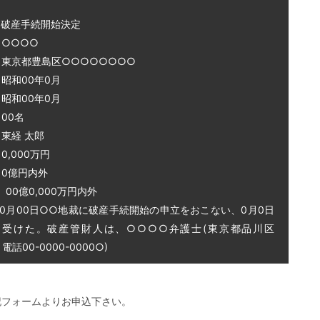
～破産手続開始決定
○○○○
 東京都豊島区○○○○○○○○
和00年0月
和00年0月
00名
東経 太郎
0,000万円
0億円内外
0億0,000万円内外
0月00日○○地裁に破産手続開始の申立をおこない、0月0日
を受けた。破産管財人は、○○○○弁護士(東京都品川区
話00-0000-0000○)
記フォームよりお申込下さい。