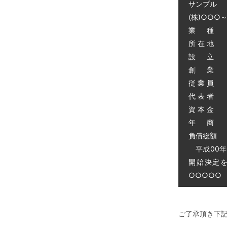
サンプル
(株)○○○
業 種 
所 在 地
設 立 昭
創 業 昭
従 業 員 
代 表 者 
資 本 金 
年 商 
負債総額 0
平成00年
開始決定
○○○○○ 電
ご了承頂き下