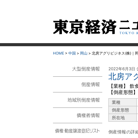
HOME
>
中国
>
岡山
>
北房アグリビジネス(株)｜
2022年6月3日
北房ア
大型倒産情報
【業種】 飲
【倒産形態】
倒産情報
業種
地域別倒産情報
倒産形態
所在地
債権者情報
倒産情報の詳