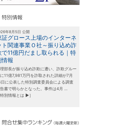
olink21
別情報
026年8月5日 公開
東証グロース上場のインターネ
ット関連事業Ｏ社～振り込め詐
欺で11億円だまし取られる｜特
別情報
理部長が振り込め詐欺に遭い、詐欺グルー
に11億7,981万円を詐取された詳細が7月
4日に公表した特別調査委員会による調査
告書で明らかとなった。事件は4月 …
特別情報とは ▶］
合せ集中ランキング（毎週火曜更新）