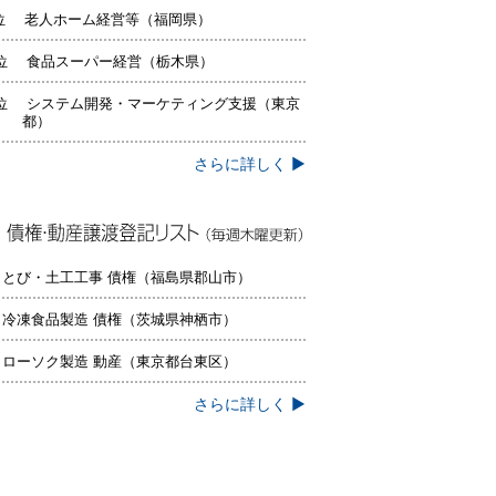
位 老人ホーム経営等（福岡県）
位 食品スーパー経営（栃木県）
位 システム開発・マーケティング支援（東京
都）
さらに詳しく ▶
権・動産譲渡登記リスト（毎週木曜更
）
 とび・土工工事 債権（福島県郡山市）
 冷凍食品製造 債権（茨城県神栖市）
 ローソク製造 動産（東京都台東区）
さらに詳しく ▶