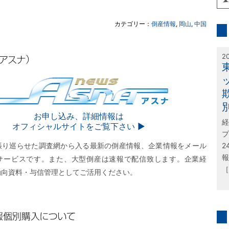
inf
カテゴリー：
倒産情報
,
岡山
,
中国
特
2
SNA
お申し込み、詳細情報は
経
オフィシャルサイトをご覧下さい ▶︎
プ
張り巡らせた調査網から入る最新の倒産情報、企業情報をメール
2
報
サービスです。また、大型倒産は速報で配信致します。企業経
［
動向資料・与信管理としてご活用ください。
購入について
問