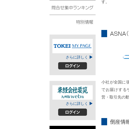
す。
債権・動産譲渡登記リ
スト
問合せ集中ランキング
特別情報
ASNA
TOKEIマイページ
さらに詳しく ▶
A
ログイン
小社が全国に
でお届けする
営・取引先の
東経会社要覧web
さらに詳しく ▶
版
ログイン
倒産情報個別