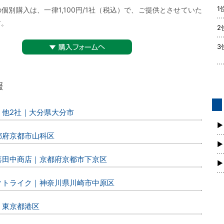
1
個別購入は、一律1,100円/1社（税込）で、ご提供とさせていた
す。
2
3
▼購入フォームへ
、他2社｜大分県大分市
債
新
▶
都府京都市山科区
▶
丸喜田中商店｜京都府京都市下京区
▶
レクトライク｜神奈川県川崎市中原区
｜東京都港区