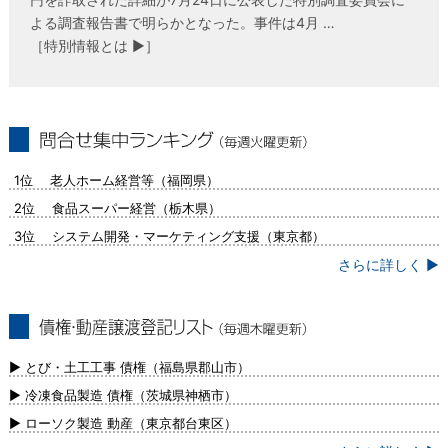
よる調査報告書で明らかとなった。事件は4月 …
［特別情報とは ▶］
問合せ集中ランキング（毎週火曜更新）
1位 老人ホーム経営等（福岡県）
2位 食品スーパー経営（栃木県）
3位 システム開発・マーケティング支援（東京都）
さらに詳しく ▶
債権・動産譲渡登記リスト（毎週木曜更
新）
▶ とび・土工工事 債権（福島県郡山市）
▶ 冷凍食品製造 債権（茨城県神栖市）
▶ ローソク製造 動産（東京都台東区）