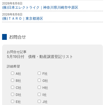
2026年8月6日
(株)日本エレクトライク｜神奈川県川崎市中原区
2026年8月6日
(株)ＴＡＲＯ｜東京都港区
お問合せ
お問合せ記事
5月19日付 債権・動産譲渡登記リスト
詳細希望
A社
F社
B社
G社
C社
H社
D社
I社
E社
J社