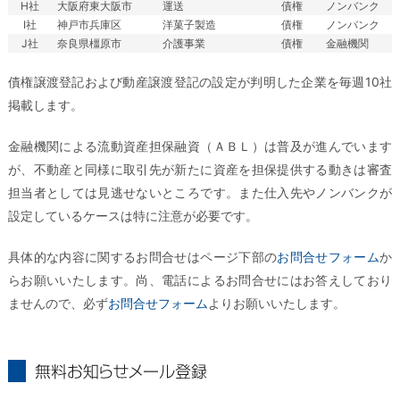
H社
大阪府東大阪市
運送
債権
ノンバンク
I社
神戸市兵庫区
洋菓子製造
債権
ノンバンク
J社
奈良県橿原市
介護事業
債権
金融機関
債権譲渡登記および動産譲渡登記の設定が判明した企業を毎週10社
掲載します。
金融機関による流動資産担保融資（ＡＢＬ）は普及が進んでいます
が、不動産と同様に取引先が新たに資産を担保提供する動きは審査
担当者としては見逃せないところです。また仕入先やノンバンクが
設定しているケースは特に注意が必要です。
具体的な内容に関するお問合せはページ下部の
お問合せフォーム
か
らお願いいたします。尚、電話によるお問合せにはお答えしており
ませんので、必ず
お問合せフォーム
よりお願いいたします。
無料お知らせメール登録