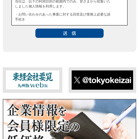
当社は、以下の利用目的の範囲内でのみ、皆さまから収集いた
しました個人情報を利用します。
・お問い合わせのあった事案に対する回答及び業務上必要な諸
手続き
・お問い合わせのあった事案に対する資料等の送付
■個人情報の第三者提供について
当社は、法令に定める場合を除き、事前にお客様の同意を得る
ことなく、個人情報を第三者に提供することはありません。ま
た、当該情報を業務委託することもありません。
■ 個人情報提供の任意性及び留意点
個人情報のご提供は任意ですが、必要な個人情報をご提供いた
だけなかった場合は、上記利用目的を達成できない場合があり
ますのでご了承ください。
東経会社要覧web版
X
■ 通知・開示・訂正・追加・削除・利用停止・提供停止について
当社は、本人が自己の個人情報について、通知・開示・訂正・
追加・削除・利用停止・提供停止の希望がございましたら、本
人または代理人の請求応じて、個人データの通知・開示・訂
正・追加・削除・利用停止・提供停止の請求に応じます。
受付方法は、本人確認資料（運転免許証、パスポート何れかの
コピー）、「個人情報取扱申請書」「委任状」（代理人による
申請の場合のみ必要となります）を当社宛にお送り下さい。