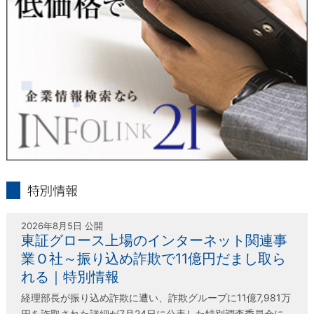
＜個人情報保護に関するお問合せ・相談窓口＞
東京経済株式会社
〒802-0004 北九州市小倉北区鍛冶町2丁目5-11（第一東経ビ
ル）
フリーダイヤル 0120-55-9986
受付時間 平日9：00～17：00
infolink21
特別情報
2026年8月5日 公開
東証グロース上場のインターネット関連事
業Ｏ社～振り込め詐欺で11億円だまし取ら
れる｜特別情報
経理部長が振り込め詐欺に遭い、詐欺グループに11億7,981万
円を詐取された詳細が7月24日に公表した特別調査委員会に