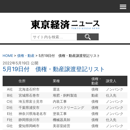
HOME
>
債権・動産
>
5月19日付 債権・動産譲渡登記リスト
2022年5月19日 公開
5月19日付 債権・動産譲渡登記リスト
債権・
住所
業種
譲受人
動産
A社
北海道石狩市
運送
債権
ノンバンク
B社
宮城県石巻市
堆肥・飼料製造
動産
仕入先
C社
埼玉県富士見市
内装工事
債権
ノンバンク
D社
千葉県浦安市
ハウスクリーニング
債権
ノンバンク
E社
神奈川県海老名市
塗装工事
債権
ノンバンク
F社
静岡県掛川市
機械器具卸
債権
仕入先
G社
愛知県岡崎市
美容室経営
債権
ノンバンク