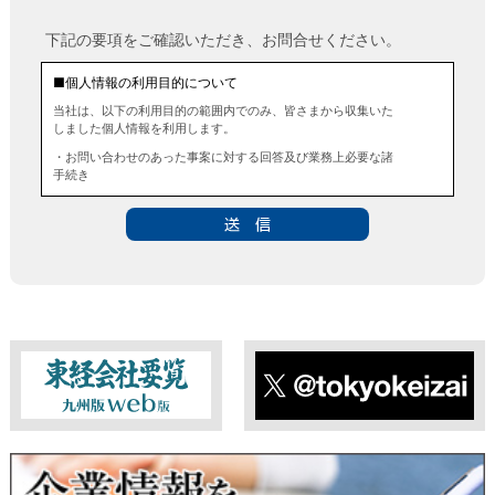
下記の要項をご確認いただき、お問合せください。
■個人情報の利用目的について
当社は、以下の利用目的の範囲内でのみ、皆さまから収集いた
しました個人情報を利用します。
・お問い合わせのあった事案に対する回答及び業務上必要な諸
手続き
・お問い合わせのあった事案に対する資料等の送付
■個人情報の第三者提供について
当社は、法令に定める場合を除き、事前にお客様の同意を得る
ことなく、個人情報を第三者に提供することはありません。ま
た、当該情報を業務委託することもありません。
■ 個人情報提供の任意性及び留意点
個人情報のご提供は任意ですが、必要な個人情報をご提供いた
だけなかった場合は、上記利用目的を達成できない場合があり
ますのでご了承ください。
東経会社要覧web版
X
■ 通知・開示・訂正・追加・削除・利用停止・提供停止について
当社は、本人が自己の個人情報について、通知・開示・訂正・
追加・削除・利用停止・提供停止の希望がございましたら、本