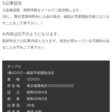
3.記事提供
入金確認後、倒産情報をメールでご提供致します。
(但し、弊社営業時間外に入金の場合、確認が営業開始日後になりま
すことをご了承下さい。）
4.内容は以下のようになります。
取材時点での記事内容となります。状況が変わっている可能性があ
ることを予めご了承下さい。
サンプル
(株)○○○～破産手続開始決定
業 種 ○○○○
所 在 地 東京都豊島区○○○○○○○○
設 立 昭和00年0月
創 業 昭和00年0月
従 業 員 00名
代 表 者 東経 太郎