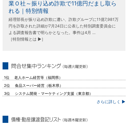
業Ｏ社～振り込め詐欺で11億円だまし取ら
れる｜特別情報
経理部長が振り込め詐欺に遭い、詐欺グループに11億7,981万
円を詐取された詳細が7月24日に公表した特別調査委員会に
よる調査報告書で明らかとなった。事件は4月 …
［特別情報とは ▶］
問合せ集中ランキング（毎週火曜更新）
1位 老人ホーム経営等（福岡県）
2位 食品スーパー経営（栃木県）
3位 システム開発・マーケティング支援（東京都）
さらに詳しく ▶
債権・動産譲渡登記リスト（毎週木曜更