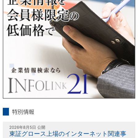
人または代理人の請求応じて、個人データの通知・開示・訂
正・追加・削除・利用停止・提供停止の請求に応じます。
受付方法は、本人確認資料（運転免許証、パスポート何れかの
コピー）、「個人情報取扱申請書」「委任状」（代理人による
申請の場合のみ必要となります）を当社宛にお送り下さい。
＜個人情報保護に関するお問合せ・相談窓口＞
東京経済株式会社
〒802-0004 北九州市小倉北区鍛冶町2丁目5-11（第一東経ビ
ル）
フリーダイヤル 0120-55-9986
受付時間 平日9：00～17：00
infolink21
特別情報
2026年8月5日 公開
東証グロース上場のインターネット関連事