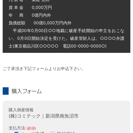
資 本 金 0,000万円
年 商 0億円内外
負債総額 00億0,000万円内外
平成00年0月00日○○地裁に破産手続開始の申立をおこな
い、0月0日開始決定を受けた。破産管財人は、○○○○弁護
士(東京都品川区○○○○○ 電話00-0000-0000○)
ご了承頂き下記フォームよりお申込下さい。
購入フォーム
購入倒産情報
(株)コミテック｜新潟県南魚沼市
支払方法
(必須)