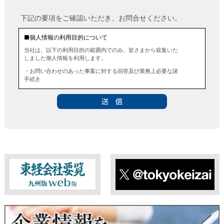
下記の要項をご確認いただき、お問合せください。
■個人情報の利用目的について
当社は、以下の利用目的の範囲内でのみ、皆さまから収集いた
しました個人情報を利用します。
・お問い合わせのあった事案に対する回答及び業務上必要な諸
手続き
・お問い合わせのあった事案に対する資料等の送付
■個人情報の第三者提供について
当社は、法令に定める場合を除き、事前にお客様の同意を得る
ことなく、個人情報を第三者に提供することはありません。ま
た、当該情報を業務委託することもありません。
■ 個人情報提供の任意性及び留意点
個人情報のご提供は任意ですが、必要な個人情報をご提供いた
だけなかった場合は、上記利用目的を達成できない場合があり
ますのでご了承ください。
東経会社要覧web版
X
■ 通知・開示・訂正・追加・削除・利用停止・提供停止について
当社は、本人が自己の個人情報について、通知・開示・訂正・
追加・削除・利用停止・提供停止の希望がございましたら、本