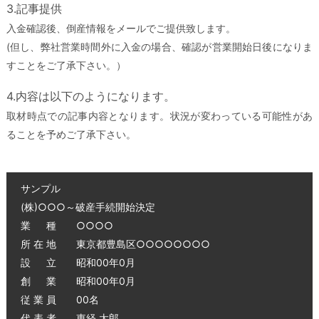
3.記事提供
入金確認後、倒産情報をメールでご提供致します。
(但し、弊社営業時間外に入金の場合、確認が営業開始日後になりま
すことをご了承下さい。）
4.内容は以下のようになります。
取材時点での記事内容となります。状況が変わっている可能性があ
ることを予めご了承下さい。
サンプル
(株)○○○～破産手続開始決定
業 種 ○○○○
所 在 地 東京都豊島区○○○○○○○○
設 立 昭和00年0月
創 業 昭和00年0月
従 業 員 00名
代 表 者 東経 太郎