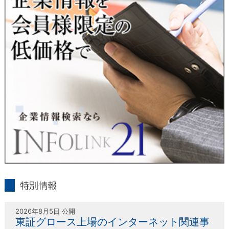
人または代理人の請求応じて、個人データの通知・開示・訂
正・追加・削除・利用停止・提供停止の請求に応じます。
受付方法は、本人確認資料（運転免許証、パスポート何れかの
コピー）、「個人情報取扱申請書」「委任状」（代理人による
申請の場合のみ必要となります）を当社宛にお送り下さい。
＜個人情報保護に関するお問合せ・相談窓口＞
東京経済株式会社
〒802-0004 北九州市小倉北区鍛冶町2丁目5-11（第一東経ビ
ル）
フリーダイヤル 0120-55-9986
受付時間 平日9：00～17：00
infolink21
特別情報
2026年8月5日 公開
東証グロース上場のインターネット関連事