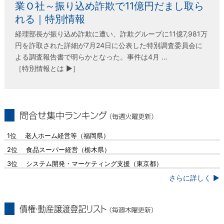
業Ｏ社～振り込め詐欺で11億円だまし取ら
れる｜特別情報
経理部長が振り込め詐欺に遭い、詐欺グループに11億7,981万
円を詐取された詳細が7月24日に公表した特別調査委員会に
よる調査報告書で明らかとなった。事件は4月 …
［特別情報とは ▶］
問合せ集中ランキング（毎週火曜更新）
1位 老人ホーム経営等（福岡県）
2位 食品スーパー経営（栃木県）
3位 システム開発・マーケティング支援（東京都）
さらに詳しく ▶
債権・動産譲渡登記リスト（毎週木曜更