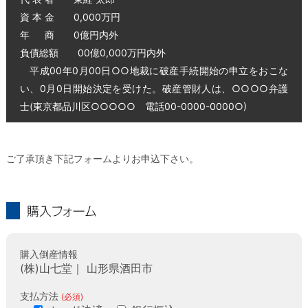
資 本 金 0,000万円
年 商 0億円内外
負債総額 00億0,000万円内外
平成00年0月00日○○地裁に破産手続開始の申立をおこな
い、0月0日開始決定を受けた。破産管財人は、○○○○弁護
士(東京都品川区○○○○○ 電話00-0000-0000○)
ご了承頂き下記フォームよりお申込下さい。
購入フォーム
購入倒産情報
(株)山七堂｜ 山形県酒田市
支払方法
(必須)