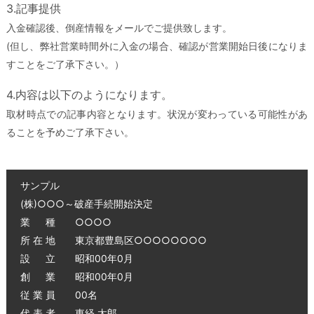
3.記事提供
入金確認後、倒産情報をメールでご提供致します。
(但し、弊社営業時間外に入金の場合、確認が営業開始日後になりま
すことをご了承下さい。）
4.内容は以下のようになります。
取材時点での記事内容となります。状況が変わっている可能性があ
ることを予めご了承下さい。
サンプル
(株)○○○～破産手続開始決定
業 種 ○○○○
所 在 地 東京都豊島区○○○○○○○○
設 立 昭和00年0月
創 業 昭和00年0月
従 業 員 00名
代 表 者 東経 太郎