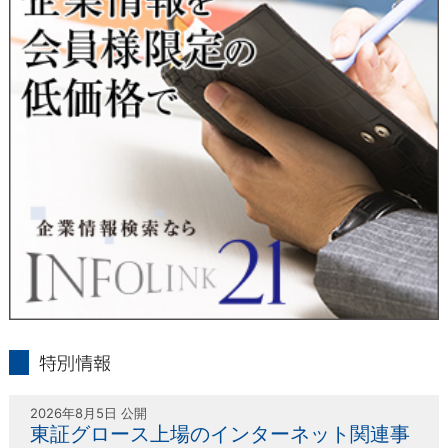
人または代理人の請求応じて、個人データの通知・開示・訂
正・追加・削除・利用停止・提供停止の請求に応じます。
受付方法は、本人確認資料（運転免許証、パスポート何れかの
コピー）、「個人情報取扱申請書」「委任状」（代理人による
申請の場合のみ必要となります）を当社宛にお送り下さい。
＜個人情報保護に関するお問合せ・相談窓口＞
東京経済株式会社
〒802-0004 北九州市小倉北区鍛冶町2丁目5-11（第一東経ビ
ル）
フリーダイヤル 0120-55-9986
受付時間 平日9：00～17：00
infolink21
特別情報
2026年8月5日 公開
東証グロース上場のインターネット関連事