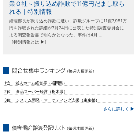
業Ｏ社～振り込め詐欺で11億円だまし取ら
れる｜特別情報
経理部長が振り込め詐欺に遭い、詐欺グループに11億7,981万
円を詐取された詳細が7月24日に公表した特別調査委員会に
よる調査報告書で明らかとなった。事件は4月 …
［特別情報とは ▶］
問合せ集中ランキング（毎週火曜更新）
1位 老人ホーム経営等（福岡県）
2位 食品スーパー経営（栃木県）
3位 システム開発・マーケティング支援（東京都）
さらに詳しく ▶
債権・動産譲渡登記リスト（毎週木曜更