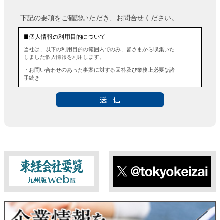
下記の要項をご確認いただき、お問合せください。
■個人情報の利用目的について
当社は、以下の利用目的の範囲内でのみ、皆さまから収集いた
しました個人情報を利用します。
・お問い合わせのあった事案に対する回答及び業務上必要な諸
手続き
・お問い合わせのあった事案に対する資料等の送付
■個人情報の第三者提供について
当社は、法令に定める場合を除き、事前にお客様の同意を得る
ことなく、個人情報を第三者に提供することはありません。ま
た、当該情報を業務委託することもありません。
■ 個人情報提供の任意性及び留意点
個人情報のご提供は任意ですが、必要な個人情報をご提供いた
だけなかった場合は、上記利用目的を達成できない場合があり
ますのでご了承ください。
東経会社要覧web版
X
■ 通知・開示・訂正・追加・削除・利用停止・提供停止について
当社は、本人が自己の個人情報について、通知・開示・訂正・
追加・削除・利用停止・提供停止の希望がございましたら、本