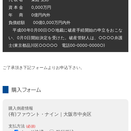
資 本 金 0,000万円
年 商 0億円内外
負債総額 00億0,000万円内外
平成00年0月00日○○地裁に破産手続開始の申立をおこな
い、0月0日開始決定を受けた。破産管財人は、○○○○弁護
士(東京都品川区○○○○○ 電話00-0000-0000○)
ご了承頂き下記フォームよりお申込下さい。
購入フォーム
購入倒産情報
(有)ファウント・ナイン｜大阪市中央区
支払方法
(必須)