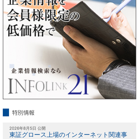
人または代理人の請求応じて、個人データの通知・開示・訂
正・追加・削除・利用停止・提供停止の請求に応じます。
受付方法は、本人確認資料（運転免許証、パスポート何れかの
コピー）、「個人情報取扱申請書」「委任状」（代理人による
申請の場合のみ必要となります）を当社宛にお送り下さい。
＜個人情報保護に関するお問合せ・相談窓口＞
東京経済株式会社
〒802-0004 北九州市小倉北区鍛冶町2丁目5-11（第一東経ビ
ル）
フリーダイヤル 0120-55-9986
受付時間 平日9：00～17：00
infolink21
特別情報
2026年8月5日 公開
東証グロース上場のインターネット関連事