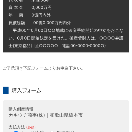
資 本 金 0,000万円
年 商 0億円内外
負債総額 00億0,000万円内外
平成00年0月00日○○地裁に破産手続開始の申立をおこな
い、0月0日開始決定を受けた。破産管財人は、○○○○弁護
士(東京都品川区○○○○○ 電話00-0000-0000○)
ご了承頂き下記フォームよりお申込下さい。
購入フォーム
購入倒産情報
カキウチ商事(株)｜和歌山県橋本市
支払方法
(必須)