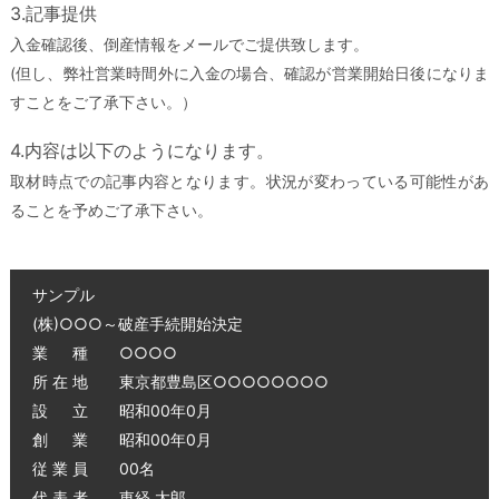
3.記事提供
入金確認後、倒産情報をメールでご提供致します。
(但し、弊社営業時間外に入金の場合、確認が営業開始日後になりま
すことをご了承下さい。）
4.内容は以下のようになります。
取材時点での記事内容となります。状況が変わっている可能性があ
ることを予めご了承下さい。
サンプル
(株)○○○～破産手続開始決定
業 種 ○○○○
所 在 地 東京都豊島区○○○○○○○○
設 立 昭和00年0月
創 業 昭和00年0月
従 業 員 00名
代 表 者 東経 太郎