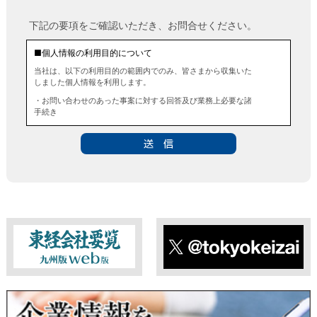
下記の要項をご確認いただき、お問合せください。
■個人情報の利用目的について
当社は、以下の利用目的の範囲内でのみ、皆さまから収集いた
しました個人情報を利用します。
・お問い合わせのあった事案に対する回答及び業務上必要な諸
手続き
・お問い合わせのあった事案に対する資料等の送付
■個人情報の第三者提供について
当社は、法令に定める場合を除き、事前にお客様の同意を得る
ことなく、個人情報を第三者に提供することはありません。ま
た、当該情報を業務委託することもありません。
■ 個人情報提供の任意性及び留意点
個人情報のご提供は任意ですが、必要な個人情報をご提供いた
だけなかった場合は、上記利用目的を達成できない場合があり
ますのでご了承ください。
東経会社要覧web版
X
■ 通知・開示・訂正・追加・削除・利用停止・提供停止について
当社は、本人が自己の個人情報について、通知・開示・訂正・
追加・削除・利用停止・提供停止の希望がございましたら、本