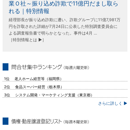
業Ｏ社～振り込め詐欺で11億円だまし取ら
れる｜特別情報
経理部長が振り込め詐欺に遭い、詐欺グループに11億7,981万
円を詐取された詳細が7月24日に公表した特別調査委員会に
よる調査報告書で明らかとなった。事件は4月 …
［特別情報とは ▶］
問合せ集中ランキング（毎週火曜更新）
1位 老人ホーム経営等（福岡県）
2位 食品スーパー経営（栃木県）
3位 システム開発・マーケティング支援（東京都）
さらに詳しく ▶
債権・動産譲渡登記リスト（毎週木曜更