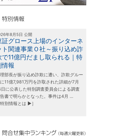
olink21
別情報
026年8月5日 公開
東証グロース上場のインターネ
ット関連事業Ｏ社～振り込め詐
欺で11億円だまし取られる｜特
別情報
理部長が振り込め詐欺に遭い、詐欺グルー
に11億7,981万円を詐取された詳細が7月
4日に公表した特別調査委員会による調査
告書で明らかとなった。事件は4月 …
特別情報とは ▶］
合せ集中ランキング（毎週火曜更新）