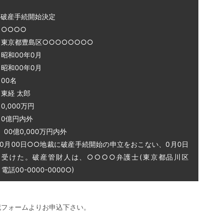
～破産手続開始決定
○○○○
 東京都豊島区○○○○○○○○
和00年0月
和00年0月
00名
東経 太郎
0,000万円
0億円内外
0億0,000万円内外
0月00日○○地裁に破産手続開始の申立をおこない、0月0日
を受けた。破産管財人は、○○○○弁護士(東京都品川区
話00-0000-0000○)
記フォームよりお申込下さい。