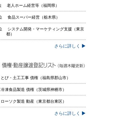
位 老人ホーム経営等（福岡県）
位 食品スーパー経営（栃木県）
位 システム開発・マーケティング支援（東京
都）
さらに詳しく ▶
権・動産譲渡登記リスト（毎週木曜更
）
 とび・土工工事 債権（福島県郡山市）
 冷凍食品製造 債権（茨城県神栖市）
 ローソク製造 動産（東京都台東区）
さらに詳しく ▶