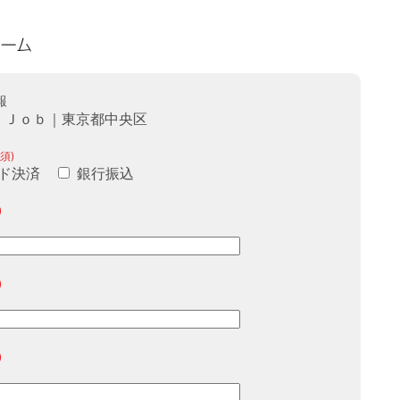
報
ｎ Ｊｏｂ｜東京都中央区
須)
ド決済
銀行振込
)
)
)