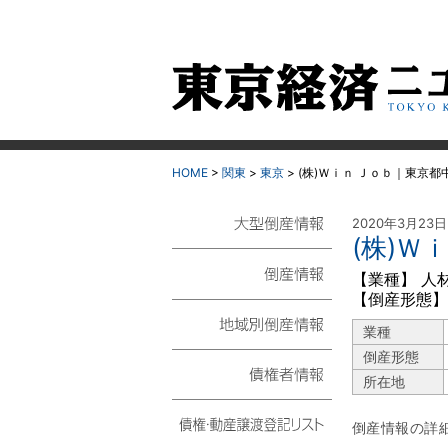
HOME
>
関東
>
東京
>
(株)Ｗｉｎ Ｊｏｂ｜東京都
2020年3月23
(株)Ｗ
大型倒産情報
【業種】 人
【倒産形態】
倒産情報
業種
地域別倒産情報
倒産形態
所在地
債権者情報
倒産情報の詳