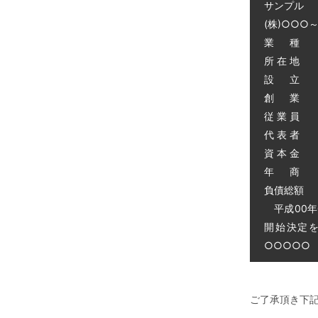
サンプル
(株)○○○
業 種 
所 在 地
設 立 昭
創 業 昭
従 業 員 
代 表 者 
資 本 金 
年 商 
負債総額 0
平成00年
開始決定
○○○○○ 電
ご了承頂き下