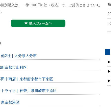
1
個別購入は、一律1,100円/1社（税込）で、ご提供とさせていた
す。
2
3
▼購入フォームへ
、他2社｜大分県大分市
債
新
▶
都府京都市山科区
▶
丸喜田中商店｜京都府京都市下京区
▶
レクトライク｜神奈川県川崎市中原区
｜東京都港区