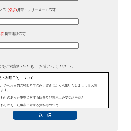
レス
(必須)
携帯・フリーメール不可
須)
携帯電話不可
項をご確認いただき、お問合せください。
報の利用目的について
以下の利用目的の範囲内でのみ、皆さまから収集いたしました個人情
します。
合わせのあった事案に対する回答及び業務上必要な諸手続き
合わせのあった事案に対する資料等の送付
報の第三者提供について
法令に定める場合を除き、事前にお客様の同意を得ることなく、個人
三者に提供することはありません。また、当該情報を業務委託するこ