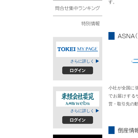
す。
債権・動産譲渡登記リ
スト
問合せ集中ランキング
特別情報
ASNA
TOKEIマイページ
さらに詳しく ▶
A
ログイン
小社が全国に
でお届けする
営・取引先の
東経会社要覧web
さらに詳しく ▶
版
ログイン
倒産情報個別