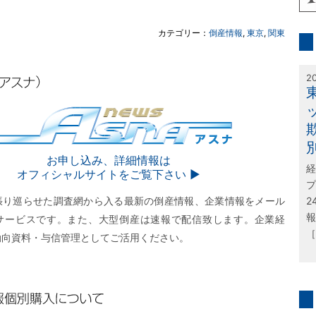
inf
カテゴリー：
倒産情報
,
東京
,
関東
特
2
SNA
お申し込み、詳細情報は
経
オフィシャルサイトをご覧下さい ▶︎
プ
張り巡らせた調査網から入る最新の倒産情報、企業情報をメール
2
報
サービスです。また、大型倒産は速報で配信致します。企業経
［
動向資料・与信管理としてご活用ください。
購入について
問