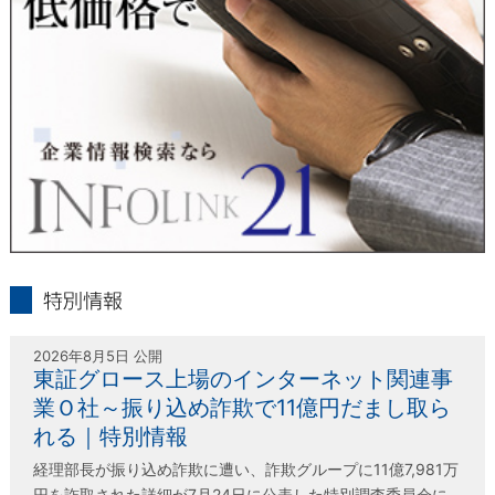
＜個人情報保護に関するお問合せ・相談窓口＞
東京経済株式会社
〒802-0004 北九州市小倉北区鍛冶町2丁目5-11（第一東経ビ
ル）
フリーダイヤル 0120-55-9986
受付時間 平日9：00～17：00
infolink21
特別情報
2026年8月5日 公開
東証グロース上場のインターネット関連事
業Ｏ社～振り込め詐欺で11億円だまし取ら
れる｜特別情報
経理部長が振り込め詐欺に遭い、詐欺グループに11億7,981万
円を詐取された詳細が7月24日に公表した特別調査委員会に