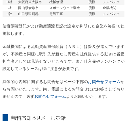
H社
大阪府東大阪市
機械修理
債権
ノンバンク
I社
岡山県倉敷市
スポーツウェア製造
債権
金融機関
J社
山口県玖珂郡
電気工事
債権
ノンバンク
債権譲渡登記および動産譲渡登記の設定が判明した企業を毎週10社
掲載します。
金融機関による流動資産担保融資（ＡＢＬ）は普及が進んでいます
が、不動産と同様に取引先が新たに資産を担保提供する動きは審査
担当者としては見逃せないところです。また仕入先やノンバンクが
設定しているケースは特に注意が必要です。
具体的な内容に関するお問合せはページ下部の
お問合せフォーム
か
らお願いいたします。尚、電話によるお問合せにはお答えしており
ませんので、必ず
お問合せフォーム
よりお願いいたします。
無料お知らせメール登録