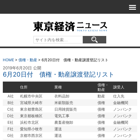
HOME
>
債権・動産
>
6月20日付 債権・動産譲渡登記リスト
2019年6月20日 公開
6月20日付 債権・動産譲渡登記リスト
債権・
住所
業種
譲受人
動産
A社
札幌市中央区
衣料品卸
動産
仕入先
B社
宮城県大崎市
米穀類販売
債権
金融機関
C社
東京都豊島区
日用雑貨販売
債権
ノンバンク
D社
東京都板橋区
電気工事
債権
ノンバンク
E社
浜松市北区
農畜産物卸
債権
金融機関
F社
愛知県小牧市
運送
債権
ノンバンク
G社
京都市西京区
運送
債権
ノンバンク