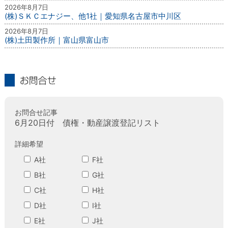
2026年8月7日
(株)ＳＫＣエナジー、他1社｜愛知県名古屋市中川区
2026年8月7日
(株)土田製作所｜富山県富山市
お問合せ
お問合せ記事
6月20日付 債権・動産譲渡登記リスト
詳細希望
A社
F社
B社
G社
C社
H社
D社
I社
E社
J社