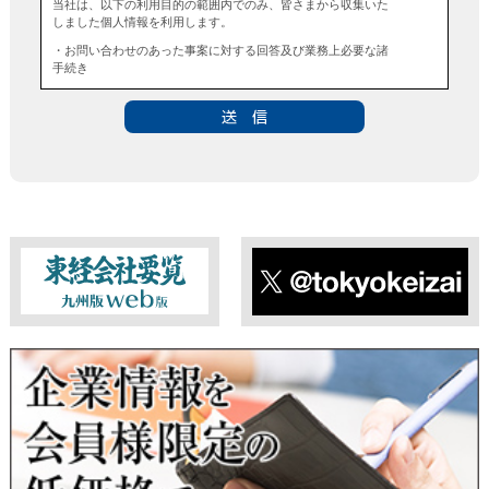
当社は、以下の利用目的の範囲内でのみ、皆さまから収集いた
しました個人情報を利用します。
・お問い合わせのあった事案に対する回答及び業務上必要な諸
手続き
・お問い合わせのあった事案に対する資料等の送付
■個人情報の第三者提供について
当社は、法令に定める場合を除き、事前にお客様の同意を得る
ことなく、個人情報を第三者に提供することはありません。ま
た、当該情報を業務委託することもありません。
■ 個人情報提供の任意性及び留意点
個人情報のご提供は任意ですが、必要な個人情報をご提供いた
だけなかった場合は、上記利用目的を達成できない場合があり
ますのでご了承ください。
東経会社要覧web版
X
■ 通知・開示・訂正・追加・削除・利用停止・提供停止について
当社は、本人が自己の個人情報について、通知・開示・訂正・
追加・削除・利用停止・提供停止の希望がございましたら、本
人または代理人の請求応じて、個人データの通知・開示・訂
正・追加・削除・利用停止・提供停止の請求に応じます。
受付方法は、本人確認資料（運転免許証、パスポート何れかの
コピー）、「個人情報取扱申請書」「委任状」（代理人による
申請の場合のみ必要となります）を当社宛にお送り下さい。