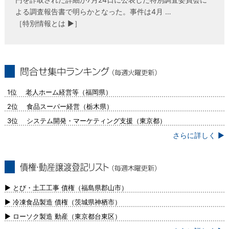
よる調査報告書で明らかとなった。事件は4月 …
［特別情報とは ▶］
問合せ集中ランキング（毎週火曜更新）
1位 老人ホーム経営等（福岡県）
2位 食品スーパー経営（栃木県）
3位 システム開発・マーケティング支援（東京都）
さらに詳しく ▶
債権・動産譲渡登記リスト（毎週木曜更
新）
▶ とび・土工工事 債権（福島県郡山市）
▶ 冷凍食品製造 債権（茨城県神栖市）
▶ ローソク製造 動産（東京都台東区）