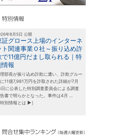
olink21
別情報
026年8月5日 公開
東証グロース上場のインターネ
ット関連事業Ｏ社～振り込め詐
欺で11億円だまし取られる｜特
別情報
理部長が振り込め詐欺に遭い、詐欺グルー
に11億7,981万円を詐取された詳細が7月
4日に公表した特別調査委員会による調査
告書で明らかとなった。事件は4月 …
特別情報とは ▶］
合せ集中ランキング（毎週火曜更新）