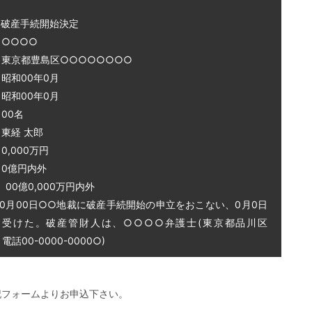
～破産手続開始決定
○○○○
 東京都豊島区○○○○○○○○
和00年0月
和00年0月
00名
東経 太郎
0,000万円
0億円内外
0億0,000万円内外
0月00日○○地裁に破産手続開始の申立をおこない、0月0日
を受けた。破産管財人は、○○○○弁護士(東京都品川区
話00-0000-0000○)
記フォームよりお申込下さい。