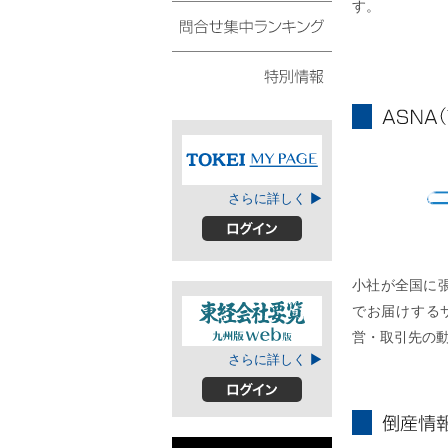
す。
債権・動産譲渡登記リ
スト
問合せ集中ランキング
特別情報
ASNA
TOKEIマイページ
さらに詳しく ▶
A
ログイン
小社が全国に
でお届けする
営・取引先の
東経会社要覧web
さらに詳しく ▶
版
ログイン
倒産情報個別