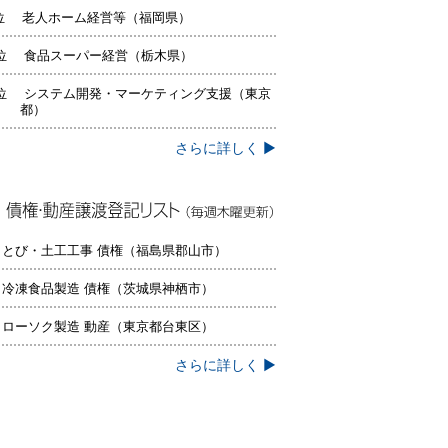
位 老人ホーム経営等（福岡県）
位 食品スーパー経営（栃木県）
位 システム開発・マーケティング支援（東京
都）
さらに詳しく ▶
権・動産譲渡登記リスト（毎週木曜更
）
 とび・土工工事 債権（福島県郡山市）
 冷凍食品製造 債権（茨城県神栖市）
 ローソク製造 動産（東京都台東区）
さらに詳しく ▶