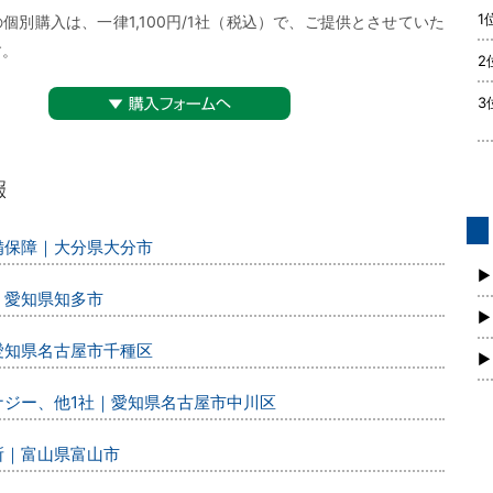
1
個別購入は、一律1,100円/1社（税込）で、ご提供とさせていた
す。
2
3
▼購入フォームへ
警備保障｜大分県大分市
債
新
▶
｜愛知県知多市
▶
｜愛知県名古屋市千種区
▶
エナジー、他1社｜愛知県名古屋市中川区
所｜富山県富山市