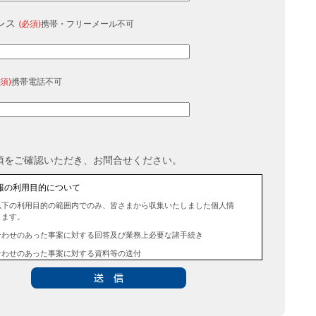
レス
(必須)
携帯・フリーメール不可
須)
携帯電話不可
項をご確認いただき、お問合せください。
報の利用目的について
以下の利用目的の範囲内でのみ、皆さまから収集いたしました個人情
します。
合わせのあった事案に対する回答及び業務上必要な諸手続き
合わせのあった事案に対する資料等の送付
報の第三者提供について
法令に定める場合を除き、事前にお客様の同意を得ることなく、個人
三者に提供することはありません。また、当該情報を業務委託するこ