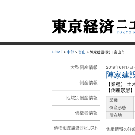
HOME
>
中部
>
富山
>
陣家建設(株)｜富山市
2019年6月17日
陣家建設
大型倒産情報
【業種】 土
【倒産形態】
倒産情報
業種
地域別倒産情報
倒産形態
所在地
債権者情報
倒産情報の詳