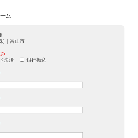
報
株)｜富山市
須)
ド決済
銀行振込
)
)
)