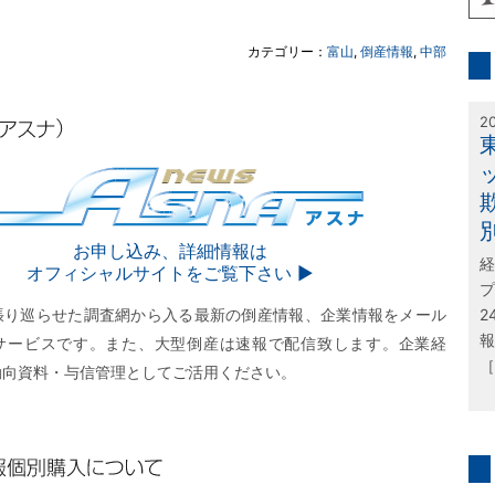
inf
カテゴリー：
富山
,
倒産情報
,
中部
特
2
SNA
お申し込み、詳細情報は
経
オフィシャルサイトをご覧下さい ▶︎
プ
張り巡らせた調査網から入る最新の倒産情報、企業情報をメール
2
報
サービスです。また、大型倒産は速報で配信致します。企業経
［
動向資料・与信管理としてご活用ください。
購入について
問