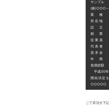
サンプル
(株)○○○
業 種 
所 在 地
設 立 昭
創 業 昭
従 業 員 
代 表 者 
資 本 金 
年 商 
負債総額 0
平成00年
開始決定
○○○○○ 電
ご了承頂き下