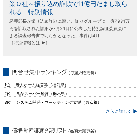
業Ｏ社～振り込め詐欺で11億円だまし取ら
れる｜特別情報
経理部長が振り込め詐欺に遭い、詐欺グループに11億7,981万
円を詐取された詳細が7月24日に公表した特別調査委員会に
よる調査報告書で明らかとなった。事件は4月 …
［特別情報とは ▶］
問合せ集中ランキング（毎週火曜更新）
1位 老人ホーム経営等（福岡県）
2位 食品スーパー経営（栃木県）
3位 システム開発・マーケティング支援（東京都）
さらに詳しく ▶
債権・動産譲渡登記リスト（毎週木曜更