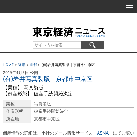
HOME
>
近畿
>
京都
>
(有)岩井写真製版｜京都市中京区
2019年4月8日 公開
(有)岩井写真製版｜京都市中京区
【業種】 写真製版
【倒産形態】 破産手続開始決定
業種
写真製版
倒産形態
破産手続開始決定
所在地
京都市中京区
倒産情報の詳細は、小社のメール情報サービス「
ASNA
」にてご覧い