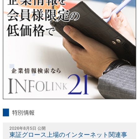
人または代理人の請求応じて、個人データの通知・開示・訂
正・追加・削除・利用停止・提供停止の請求に応じます。
受付方法は、本人確認資料（運転免許証、パスポート何れかの
コピー）、「個人情報取扱申請書」「委任状」（代理人による
申請の場合のみ必要となります）を当社宛にお送り下さい。
＜個人情報保護に関するお問合せ・相談窓口＞
東京経済株式会社
〒802-0004 北九州市小倉北区鍛冶町2丁目5-11（第一東経ビ
ル）
フリーダイヤル 0120-55-9986
受付時間 平日9：00～17：00
infolink21
特別情報
2026年8月5日 公開
東証グロース上場のインターネット関連事