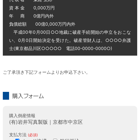
資 本 金 0,000万円
年 商 0億円内外
負債総額 00億0,000万円内外
平成00年0月00日○○地裁に破産手続開始の申立をおこな
い、0月0日開始決定を受けた。破産管財人は、○○○○弁護
士(東京都品川区○○○○○ 電話00-0000-0000○)
ご了承頂き下記フォームよりお申込下さい。
購入フォーム
購入倒産情報
(有)岩井写真製版｜京都市中京区
支払方法
(必須)