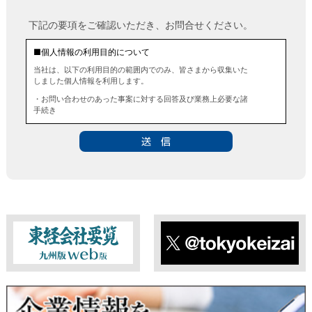
下記の要項をご確認いただき、お問合せください。
■個人情報の利用目的について
当社は、以下の利用目的の範囲内でのみ、皆さまから収集いた
しました個人情報を利用します。
・お問い合わせのあった事案に対する回答及び業務上必要な諸
手続き
・お問い合わせのあった事案に対する資料等の送付
■個人情報の第三者提供について
当社は、法令に定める場合を除き、事前にお客様の同意を得る
ことなく、個人情報を第三者に提供することはありません。ま
た、当該情報を業務委託することもありません。
■ 個人情報提供の任意性及び留意点
個人情報のご提供は任意ですが、必要な個人情報をご提供いた
だけなかった場合は、上記利用目的を達成できない場合があり
ますのでご了承ください。
東経会社要覧web版
X
■ 通知・開示・訂正・追加・削除・利用停止・提供停止について
当社は、本人が自己の個人情報について、通知・開示・訂正・
追加・削除・利用停止・提供停止の希望がございましたら、本