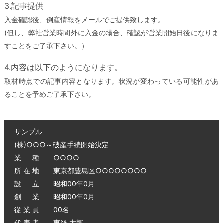
3.記事提供
入金確認後、倒産情報をメールでご提供致します。
(但し、弊社営業時間外に入金の場合、確認が営業開始日後になりま
すことをご了承下さい。）
4.内容は以下のようになります。
取材時点での記事内容となります。状況が変わっている可能性があ
ることを予めご了承下さい。
サンプル
(株)○○○～破産手続開始決定
業 種 ○○○○
所 在 地 東京都豊島区○○○○○○○○
設 立 昭和00年0月
創 業 昭和00年0月
従 業 員 00名
代 表 者 東経 太郎