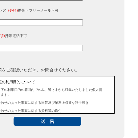
レス
(必須)
携帯・フリーメール不可
須)
携帯電話不可
項をご確認いただき、お問合せください。
報の利用目的について
以下の利用目的の範囲内でのみ、皆さまから収集いたしました個人情
します。
合わせのあった事案に対する回答及び業務上必要な諸手続き
合わせのあった事案に対する資料等の送付
報の第三者提供について
法令に定める場合を除き、事前にお客様の同意を得ることなく、個人
三者に提供することはありません。また、当該情報を業務委託するこ