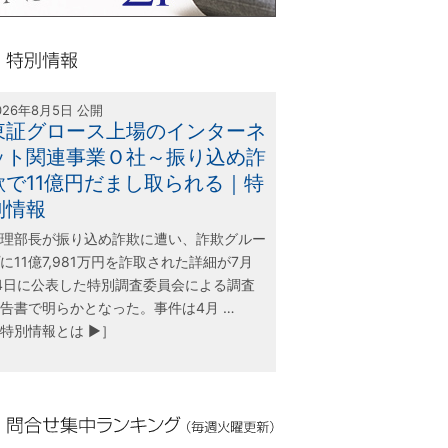
olink21
別情報
026年8月5日 公開
東証グロース上場のインターネ
ット関連事業Ｏ社～振り込め詐
欺で11億円だまし取られる｜特
別情報
理部長が振り込め詐欺に遭い、詐欺グルー
に11億7,981万円を詐取された詳細が7月
4日に公表した特別調査委員会による調査
告書で明らかとなった。事件は4月 …
特別情報とは ▶］
合せ集中ランキング（毎週火曜更新）