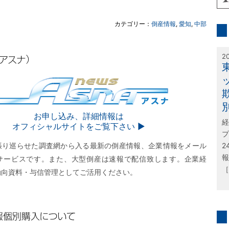
inf
カテゴリー：
倒産情報
,
愛知
,
中部
特
2
SNA
お申し込み、詳細情報は
経
オフィシャルサイトをご覧下さい ▶︎
プ
張り巡らせた調査網から入る最新の倒産情報、企業情報をメール
2
報
サービスです。また、大型倒産は速報で配信致します。企業経
［
動向資料・与信管理としてご活用ください。
購入について
問