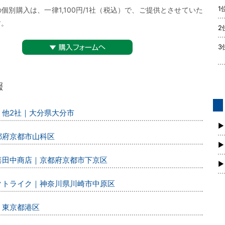
1
個別購入は、一律1,100円/1社（税込）で、ご提供とさせていた
す。
2
3
▼購入フォームへ
、他2社｜大分県大分市
債
新
▶
都府京都市山科区
▶
丸喜田中商店｜京都府京都市下京区
▶
レクトライク｜神奈川県川崎市中原区
｜東京都港区