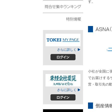
す。
債権・動産譲渡登記リ
スト
問合せ集中ランキング
特別情報
ASNA
TOKEIマイページ
さらに詳しく ▶
A
ログイン
小社が全国に
でお届けする
営・取引先の
東経会社要覧web
さらに詳しく ▶
版
ログイン
倒産情報個別