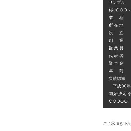
サンプル
(株)○○○
業 種 
所 在 地
設 立 昭
創 業 昭
従 業 員 
代 表 者 
資 本 金 
年 商 
負債総額 0
平成00年
開始決定
○○○○○ 電
ご了承頂き下