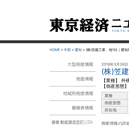
HOME
>
中部
>
愛知
>
(株)笠建工業、他1社｜愛
2019年3月26日
(株)笠
大型倒産情報
【業種】 外
【倒産形態】
倒産情報
業種
地域別倒産情報
倒産形態
所在地
債権者情報
倒産情報の詳