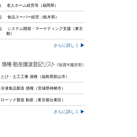
位 老人ホーム経営等（福岡県）
位 食品スーパー経営（栃木県）
位 システム開発・マーケティング支援（東京
都）
さらに詳しく ▶
権・動産譲渡登記リスト（毎週木曜更
）
 とび・土工工事 債権（福島県郡山市）
 冷凍食品製造 債権（茨城県神栖市）
 ローソク製造 動産（東京都台東区）
さらに詳しく ▶