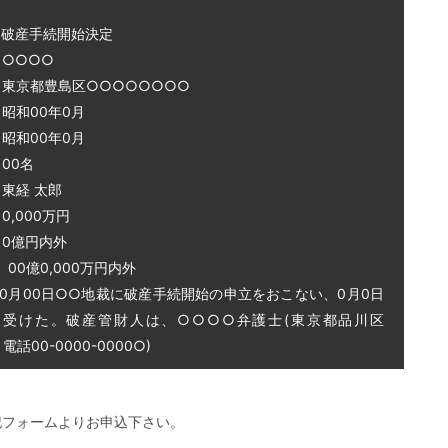
～破産手続開始決定
○○○○
 東京都豊島区○○○○○○○○
和00年0月
和00年0月
00名
東経 太郎
0,000万円
0億円内外
0億0,000万円内外
0月00日○○地裁に破産手続開始の申立をおこない、0月0日
を受けた。破産管財人は、○○○○弁護士(東京都品川区
話00-0000-0000○)
記フォームよりお申込下さい。