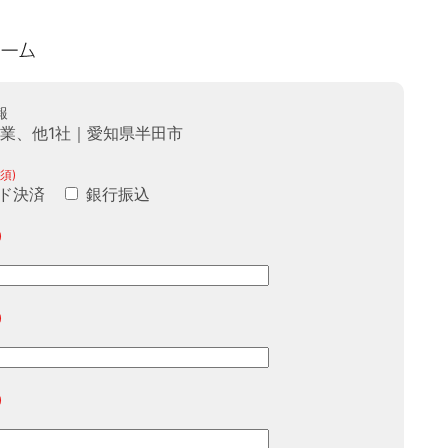
報
工業、他1社｜愛知県半田市
須)
ド決済
銀行振込
)
)
)