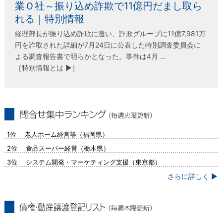
業Ｏ社～振り込め詐欺で11億円だまし取ら
れる｜特別情報
経理部長が振り込め詐欺に遭い、詐欺グループに11億7,981万
円を詐取された詳細が7月24日に公表した特別調査委員会に
よる調査報告書で明らかとなった。事件は4月 …
［特別情報とは ▶］
問合せ集中ランキング（毎週火曜更新）
1位 老人ホーム経営等（福岡県）
2位 食品スーパー経営（栃木県）
3位 システム開発・マーケティング支援（東京都）
さらに詳しく ▶
債権・動産譲渡登記リスト（毎週木曜更