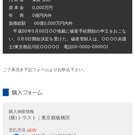
資 本 金 0,000万円
年 商 0億円内外
負債総額 00億0,000万円内外
平成00年0月00日○○地裁に破産手続開始の申立をおこな
い、0月0日開始決定を受けた。破産管財人は、○○○○弁護
士(東京都品川区○○○○○ 電話00-0000-0000○)
ご了承頂き下記フォームよりお申込下さい。
購入フォーム
購入倒産情報
(株)トラスト｜東京都板橋区
支払方法
(必須)