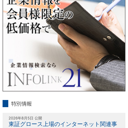
人または代理人の請求応じて、個人データの通知・開示・訂
正・追加・削除・利用停止・提供停止の請求に応じます。
受付方法は、本人確認資料（運転免許証、パスポート何れかの
コピー）、「個人情報取扱申請書」「委任状」（代理人による
申請の場合のみ必要となります）を当社宛にお送り下さい。
＜個人情報保護に関するお問合せ・相談窓口＞
東京経済株式会社
〒802-0004 北九州市小倉北区鍛冶町2丁目5-11（第一東経ビ
ル）
フリーダイヤル 0120-55-9986
受付時間 平日9：00～17：00
infolink21
特別情報
2026年8月5日 公開
東証グロース上場のインターネット関連事