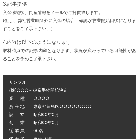
3.記事提供
入金確認後、倒産情報をメールでご提供致します。
(但し、弊社営業時間外に入金の場合、確認が営業開始日後になりま
すことをご了承下さい。）
4.内容は以下のようになります。
取材時点での記事内容となります。状況が変わっている可能性があ
ることを予めご了承下さい。
サンプル
(株)○○○～破産手続開始決定
業 種 ○○○○
所 在 地 東京都豊島区○○○○○○○○
設 立 昭和00年0月
創 業 昭和00年0月
従 業 員 00名
代 表 者 東経 太郎