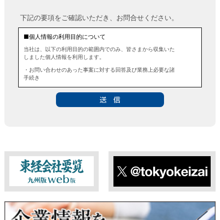
下記の要項をご確認いただき、お問合せください。
■個人情報の利用目的について
当社は、以下の利用目的の範囲内でのみ、皆さまから収集いた
しました個人情報を利用します。
・お問い合わせのあった事案に対する回答及び業務上必要な諸
手続き
・お問い合わせのあった事案に対する資料等の送付
■個人情報の第三者提供について
当社は、法令に定める場合を除き、事前にお客様の同意を得る
ことなく、個人情報を第三者に提供することはありません。ま
た、当該情報を業務委託することもありません。
■ 個人情報提供の任意性及び留意点
個人情報のご提供は任意ですが、必要な個人情報をご提供いた
だけなかった場合は、上記利用目的を達成できない場合があり
ますのでご了承ください。
東経会社要覧web版
X
■ 通知・開示・訂正・追加・削除・利用停止・提供停止について
当社は、本人が自己の個人情報について、通知・開示・訂正・
追加・削除・利用停止・提供停止の希望がございましたら、本