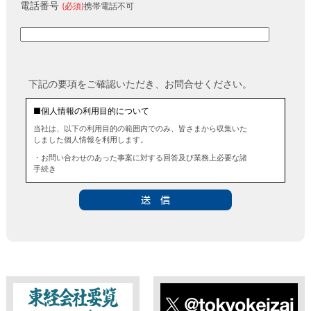
電話番号
(必須)
携帯電話不可
下記の要項をご確認いただき、お問合せください。
■個人情報の利用目的について
当社は、以下の利用目的の範囲内でのみ、皆さまから収集いた
しました個人情報を利用します。
・お問い合わせのあった事案に対する回答及び業務上必要な諸
手続き
・お問い合わせのあった事案に対する資料等の送付
■個人情報の第三者提供について
当社は、法令に定める場合を除き、事前にお客様の同意を得る
ことなく、個人情報を第三者に提供することはありません。ま
た、当該情報を業務委託することもありません。
■ 個人情報提供の任意性及び留意点
個人情報のご提供は任意ですが、必要な個人情報をご提供いた
だけなかった場合は、上記利用目的を達成できない場合があり