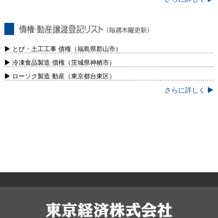
債権・動産譲渡登記リスト（毎週木曜更
新）
▶ とび・土工工事 債権（福島県郡山市）
▶ 冷凍食品製造 債権（茨城県神栖市）
▶ ローソク製造 動産（東京都台東区）
さらに詳しく ▶