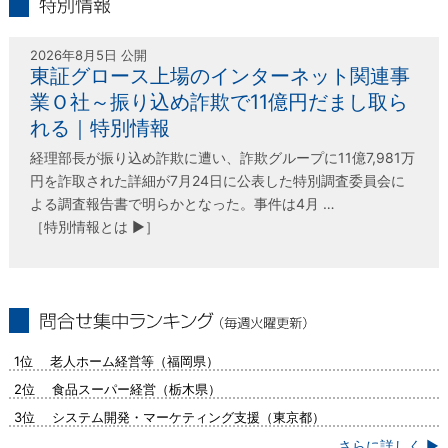
特別情報
2026年8月5日 公開
東証グロース上場のインターネット関連事
業Ｏ社～振り込め詐欺で11億円だまし取ら
れる｜特別情報
経理部長が振り込め詐欺に遭い、詐欺グループに11億7,981万
円を詐取された詳細が7月24日に公表した特別調査委員会に
よる調査報告書で明らかとなった。事件は4月 …
［特別情報とは ▶］
問合せ集中ランキング（毎週火曜更新）
1位 老人ホーム経営等（福岡県）
2位 食品スーパー経営（栃木県）
3位 システム開発・マーケティング支援（東京都）
さらに詳しく ▶