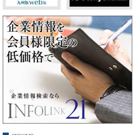
ますのでご了承ください。
東経会社要覧web版
X
■ 通知・開示・訂正・追加・削除・利用停止・提供停止について
当社は、本人が自己の個人情報について、通知・開示・訂正・
追加・削除・利用停止・提供停止の希望がございましたら、本
人または代理人の請求応じて、個人データの通知・開示・訂
正・追加・削除・利用停止・提供停止の請求に応じます。
受付方法は、本人確認資料（運転免許証、パスポート何れかの
コピー）、「個人情報取扱申請書」「委任状」（代理人による
申請の場合のみ必要となります）を当社宛にお送り下さい。
＜個人情報保護に関するお問合せ・相談窓口＞
東京経済株式会社
〒802-0004 北九州市小倉北区鍛冶町2丁目5-11（第一東経ビ
ル）
フリーダイヤル 0120-55-9986
受付時間 平日9：00～17：00
infolink21