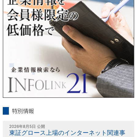
人または代理人の請求応じて、個人データの通知・開示・訂
正・追加・削除・利用停止・提供停止の請求に応じます。
受付方法は、本人確認資料（運転免許証、パスポート何れかの
コピー）、「個人情報取扱申請書」「委任状」（代理人による
申請の場合のみ必要となります）を当社宛にお送り下さい。
＜個人情報保護に関するお問合せ・相談窓口＞
東京経済株式会社
〒802-0004 北九州市小倉北区鍛冶町2丁目5-11（第一東経ビ
ル）
フリーダイヤル 0120-55-9986
受付時間 平日9：00～17：00
infolink21
特別情報
2026年8月5日 公開
東証グロース上場のインターネット関連事