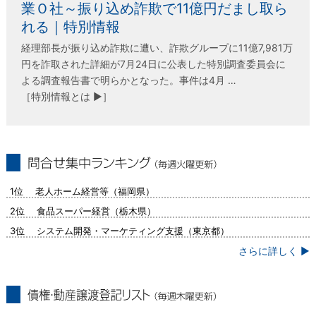
業Ｏ社～振り込め詐欺で11億円だまし取ら
れる｜特別情報
経理部長が振り込め詐欺に遭い、詐欺グループに11億7,981万
円を詐取された詳細が7月24日に公表した特別調査委員会に
よる調査報告書で明らかとなった。事件は4月 …
［特別情報とは ▶］
問合せ集中ランキング（毎週火曜更新）
1位 老人ホーム経営等（福岡県）
2位 食品スーパー経営（栃木県）
3位 システム開発・マーケティング支援（東京都）
さらに詳しく ▶
債権・動産譲渡登記リスト（毎週木曜更