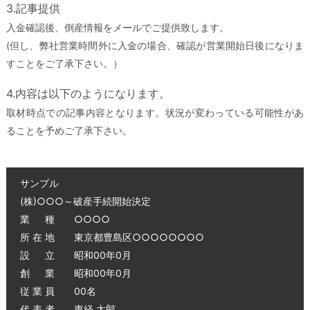
3.記事提供
入金確認後、倒産情報をメールでご提供致します。
(但し、弊社営業時間外に入金の場合、確認が営業開始日後になりま
すことをご了承下さい。）
4.内容は以下のようになります。
取材時点での記事内容となります。状況が変わっている可能性があ
ることを予めご了承下さい。
サンプル
(株)○○○～破産手続開始決定
業 種 ○○○○
所 在 地 東京都豊島区○○○○○○○○
設 立 昭和00年0月
創 業 昭和00年0月
従 業 員 00名
代 表 者 東経 太郎