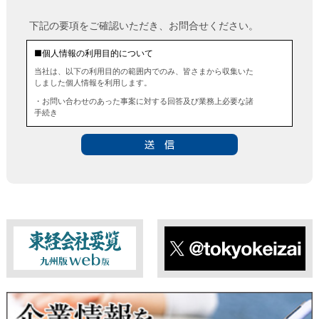
下記の要項をご確認いただき、お問合せください。
■個人情報の利用目的について
当社は、以下の利用目的の範囲内でのみ、皆さまから収集いた
しました個人情報を利用します。
・お問い合わせのあった事案に対する回答及び業務上必要な諸
手続き
・お問い合わせのあった事案に対する資料等の送付
■個人情報の第三者提供について
当社は、法令に定める場合を除き、事前にお客様の同意を得る
ことなく、個人情報を第三者に提供することはありません。ま
た、当該情報を業務委託することもありません。
■ 個人情報提供の任意性及び留意点
個人情報のご提供は任意ですが、必要な個人情報をご提供いた
だけなかった場合は、上記利用目的を達成できない場合があり
ますのでご了承ください。
東経会社要覧web版
X
■ 通知・開示・訂正・追加・削除・利用停止・提供停止について
当社は、本人が自己の個人情報について、通知・開示・訂正・
追加・削除・利用停止・提供停止の希望がございましたら、本