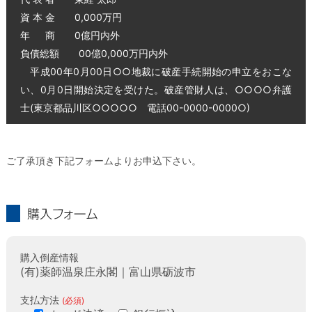
資 本 金 0,000万円
年 商 0億円内外
負債総額 00億0,000万円内外
平成00年0月00日○○地裁に破産手続開始の申立をおこな
い、0月0日開始決定を受けた。破産管財人は、○○○○弁護
士(東京都品川区○○○○○ 電話00-0000-0000○)
ご了承頂き下記フォームよりお申込下さい。
購入フォーム
購入倒産情報
(有)薬師温泉庄永閣｜富山県砺波市
支払方法
(必須)