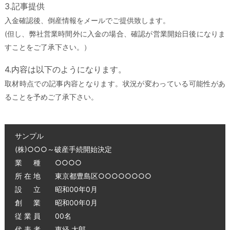
3.記事提供
入金確認後、倒産情報をメールでご提供致します。
(但し、弊社営業時間外に入金の場合、確認が営業開始日後になりま
すことをご了承下さい。）
4.内容は以下のようになります。
取材時点での記事内容となります。状況が変わっている可能性があ
ることを予めご了承下さい。
サンプル
(株)○○○～破産手続開始決定
業 種 ○○○○
所 在 地 東京都豊島区○○○○○○○○
設 立 昭和00年0月
創 業 昭和00年0月
従 業 員 00名
代 表 者 東経 太郎