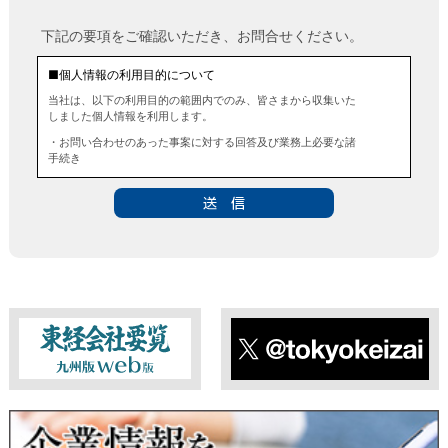
下記の要項をご確認いただき、お問合せください。
■個人情報の利用目的について
当社は、以下の利用目的の範囲内でのみ、皆さまから収集いた
しました個人情報を利用します。
・お問い合わせのあった事案に対する回答及び業務上必要な諸
手続き
・お問い合わせのあった事案に対する資料等の送付
■個人情報の第三者提供について
当社は、法令に定める場合を除き、事前にお客様の同意を得る
ことなく、個人情報を第三者に提供することはありません。ま
た、当該情報を業務委託することもありません。
■ 個人情報提供の任意性及び留意点
個人情報のご提供は任意ですが、必要な個人情報をご提供いた
だけなかった場合は、上記利用目的を達成できない場合があり
ますのでご了承ください。
東経会社要覧web版
X
■ 通知・開示・訂正・追加・削除・利用停止・提供停止について
当社は、本人が自己の個人情報について、通知・開示・訂正・
追加・削除・利用停止・提供停止の希望がございましたら、本