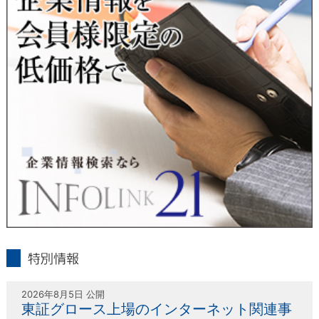
人または代理人の請求応じて、個人データの通知・開示・訂
正・追加・削除・利用停止・提供停止の請求に応じます。
受付方法は、本人確認資料（運転免許証、パスポート何れかの
コピー）、「個人情報取扱申請書」「委任状」（代理人による
申請の場合のみ必要となります）を当社宛にお送り下さい。
＜個人情報保護に関するお問合せ・相談窓口＞
東京経済株式会社
〒802-0004 北九州市小倉北区鍛冶町2丁目5-11（第一東経ビ
ル）
フリーダイヤル 0120-55-9986
受付時間 平日9：00～17：00
infolink21
特別情報
2026年8月5日 公開
東証グロース上場のインターネット関連事