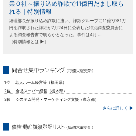
業Ｏ社～振り込め詐欺で11億円だまし取ら
れる｜特別情報
経理部長が振り込め詐欺に遭い、詐欺グループに11億7,981万
円を詐取された詳細が7月24日に公表した特別調査委員会に
よる調査報告書で明らかとなった。事件は4月 …
［特別情報とは ▶］
問合せ集中ランキング（毎週火曜更新）
1位 老人ホーム経営等（福岡県）
2位 食品スーパー経営（栃木県）
3位 システム開発・マーケティング支援（東京都）
さらに詳しく ▶
債権・動産譲渡登記リスト（毎週木曜更