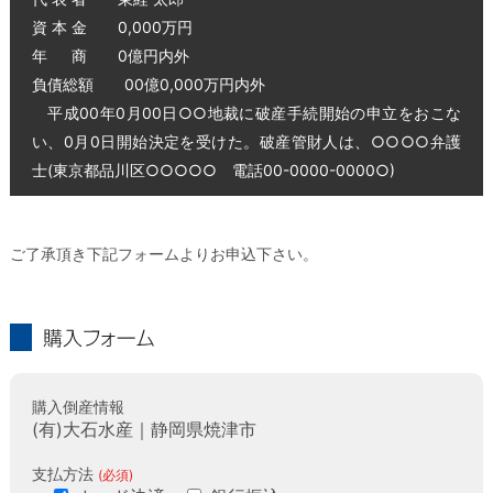
資 本 金 0,000万円
年 商 0億円内外
負債総額 00億0,000万円内外
平成00年0月00日○○地裁に破産手続開始の申立をおこな
い、0月0日開始決定を受けた。破産管財人は、○○○○弁護
士(東京都品川区○○○○○ 電話00-0000-0000○)
ご了承頂き下記フォームよりお申込下さい。
購入フォーム
購入倒産情報
(有)大石水産｜静岡県焼津市
支払方法
(必須)