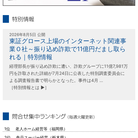
infolink21
特別情報
2026年8月5日 公開
東証グロース上場のインターネット関連事
業Ｏ社～振り込め詐欺で11億円だまし取ら
れる｜特別情報
経理部長が振り込め詐欺に遭い、詐欺グループに11億7,981万
円を詐取された詳細が7月24日に公表した特別調査委員会に
よる調査報告書で明らかとなった。事件は4月 …
［特別情報とは ▶］
問合せ集中ランキング（毎週火曜更新）
1位 老人ホーム経営等（福岡県）
2位 食品スーパー経営（栃木県）