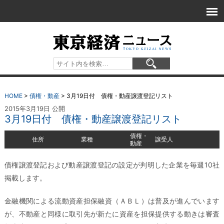
HOME
>
債権・動産
>
3月19日付 債権・動産譲渡登記リスト
2015年3月19日 公開
3月19日付 債権・動産譲渡登記リスト
債権・
住所
業種
譲受人
動産
債権譲渡登記および動産譲渡登記の設定が判明した企業を毎週10社
掲載します。
金融機関による流動資産担保融資（ＡＢＬ）は普及が進んでいます
が、不動産と同様に取引先が新たに資産を担保提供する動きは審査