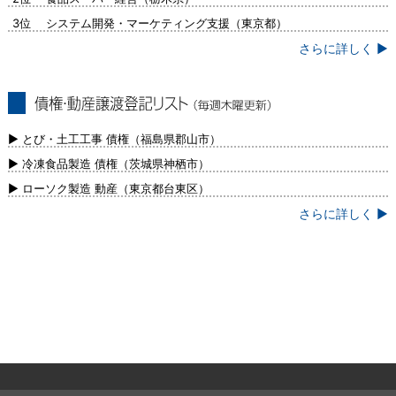
3位 システム開発・マーケティング支援（東京都）
さらに詳しく ▶
債権・動産譲渡登記リスト（毎週木曜更
新）
▶ とび・土工工事 債権（福島県郡山市）
▶ 冷凍食品製造 債権（茨城県神栖市）
▶ ローソク製造 動産（東京都台東区）
さらに詳しく ▶