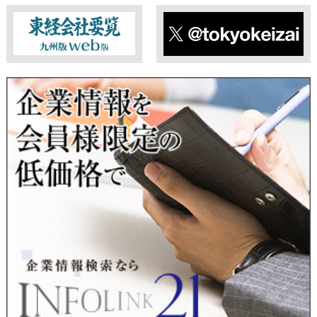
■ 個人情報提供の任意性及び留意点
個人情報のご提供は任意ですが、必要な個人情報をご提供いた
だけなかった場合は、上記利用目的を達成できない場合があり
ますのでご了承ください。
東経会社要覧web版
X
■ 通知・開示・訂正・追加・削除・利用停止・提供停止について
当社は、本人が自己の個人情報について、通知・開示・訂正・
追加・削除・利用停止・提供停止の希望がございましたら、本
人または代理人の請求応じて、個人データの通知・開示・訂
正・追加・削除・利用停止・提供停止の請求に応じます。
受付方法は、本人確認資料（運転免許証、パスポート何れかの
コピー）、「個人情報取扱申請書」「委任状」（代理人による
申請の場合のみ必要となります）を当社宛にお送り下さい。
＜個人情報保護に関するお問合せ・相談窓口＞
東京経済株式会社
〒802-0004 北九州市小倉北区鍛冶町2丁目5-11（第一東経ビ
ル）
フリーダイヤル 0120-55-9986
受付時間 平日9：00～17：00