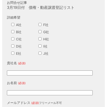
お問合せ記事
3月19日付 債権・動産譲渡登記リスト
詳細希望
A社
F社
B社
G社
C社
H社
D社
I社
E社
J社
貴社名
(必須)
お名前
(必須)
メールアドレス
(必須)
フリーメール不可