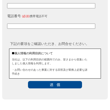
電話番号
(必須)
携帯電話不可
下記の要項をご確認いただき、お問合せください。
■個人情報の利用目的について
当社は、以下の利用目的の範囲内でのみ、皆さまから収集いた
しました個人情報を利用します。
・お問い合わせのあった事案に対する回答及び業務上必要な諸
手続き
・お問い合わせのあった事案に対する資料等の送付
■個人情報の第三者提供について
当社は、法令に定める場合を除き、事前にお客様の同意を得る
ことなく、個人情報を第三者に提供することはありません。ま
た、当該情報を業務委託することもありません。