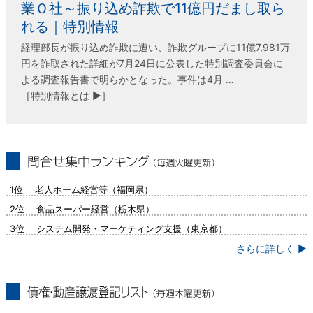
業Ｏ社～振り込め詐欺で11億円だまし取ら
れる｜特別情報
経理部長が振り込め詐欺に遭い、詐欺グループに11億7,981万
円を詐取された詳細が7月24日に公表した特別調査委員会に
よる調査報告書で明らかとなった。事件は4月 …
［特別情報とは ▶］
問合せ集中ランキング（毎週火曜更新）
1位 老人ホーム経営等（福岡県）
2位 食品スーパー経営（栃木県）
3位 システム開発・マーケティング支援（東京都）
さらに詳しく ▶
債権・動産譲渡登記リスト（毎週木曜更