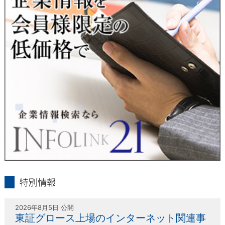
人または代理人の請求応じて、個人データの通知・開示・訂
正・追加・削除・利用停止・提供停止の請求に応じます。
受付方法は、本人確認資料（運転免許証、パスポート何れかの
コピー）、「個人情報取扱申請書」「委任状」（代理人による
申請の場合のみ必要となります）を当社宛にお送り下さい。
＜個人情報保護に関するお問合せ・相談窓口＞
東京経済株式会社
〒802-0004 北九州市小倉北区鍛冶町2丁目5-11（第一東経ビ
ル）
フリーダイヤル 0120-55-9986
受付時間 平日9：00～17：00
infolink21
特別情報
2026年8月5日 公開
東証グロース上場のインターネット関連事