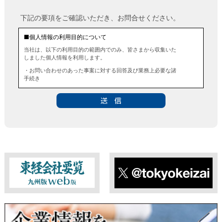
下記の要項をご確認いただき、お問合せください。
■個人情報の利用目的について
当社は、以下の利用目的の範囲内でのみ、皆さまから収集いた
しました個人情報を利用します。
・お問い合わせのあった事案に対する回答及び業務上必要な諸
手続き
・お問い合わせのあった事案に対する資料等の送付
■個人情報の第三者提供について
当社は、法令に定める場合を除き、事前にお客様の同意を得る
ことなく、個人情報を第三者に提供することはありません。ま
た、当該情報を業務委託することもありません。
■ 個人情報提供の任意性及び留意点
個人情報のご提供は任意ですが、必要な個人情報をご提供いた
だけなかった場合は、上記利用目的を達成できない場合があり
ますのでご了承ください。
東経会社要覧web版
X
■ 通知・開示・訂正・追加・削除・利用停止・提供停止について
当社は、本人が自己の個人情報について、通知・開示・訂正・
追加・削除・利用停止・提供停止の希望がございましたら、本