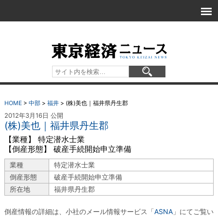
HOME
>
中部
>
福井
>
(株)美也｜福井県丹生郡
2012年3月16日 公開
(株)美也｜福井県丹生郡
【業種】 特定潜水士業
【倒産形態】 破産手続開始申立準備
業種
特定潜水士業
倒産形態
破産手続開始申立準備
所在地
福井県丹生郡
倒産情報の詳細は、小社のメール情報サービス「
ASNA
」にてご覧い