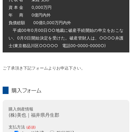
資 本 金 0,000万円
年 商 0億円内外
負債総額 00億0,000万円内外
平成00年0月00日○○地裁に破産手続開始の申立をおこな
い、0月0日開始決定を受けた。破産管財人は、○○○○弁護
士(東京都品川区○○○○○ 電話00-0000-0000○)
ご了承頂き下記フォームよりお申込下さい。
購入フォーム
購入倒産情報
(株)美也｜福井県丹生郡
支払方法
(必須)