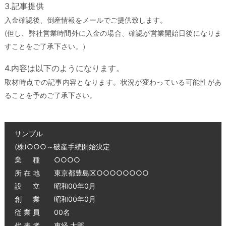
3.記事提供
入金確認後、倒産情報をメールでご提供致します。
(但し、弊社営業時間外に入金の場合、確認が営業開始日後になりま
すことをご了承下さい。）
4.内容は以下のようになります。
取材時点での記事内容となります。状況が変わっている可能性があ
ることを予めご了承下さい。
サンプル
(株)○○○～破産手続開始決定
業 種 ○○○○
所 在 地 東京都豊島区○○○○○○○○
設 立 昭和00年0月
創 業 昭和00年0月
従 業 員 00名
代 表 者 東経 太郎