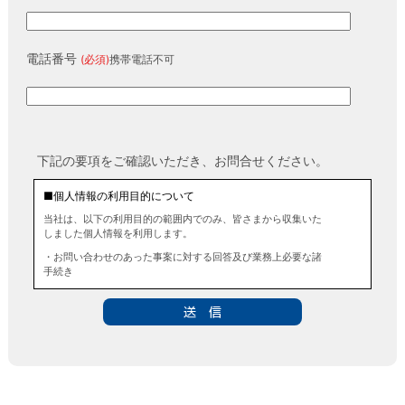
電話番号
(必須)
携帯電話不可
下記の要項をご確認いただき、お問合せください。
■個人情報の利用目的について
当社は、以下の利用目的の範囲内でのみ、皆さまから収集いた
しました個人情報を利用します。
・お問い合わせのあった事案に対する回答及び業務上必要な諸
手続き
・お問い合わせのあった事案に対する資料等の送付
■個人情報の第三者提供について
当社は、法令に定める場合を除き、事前にお客様の同意を得る
ことなく、個人情報を第三者に提供することはありません。ま
た、当該情報を業務委託することもありません。