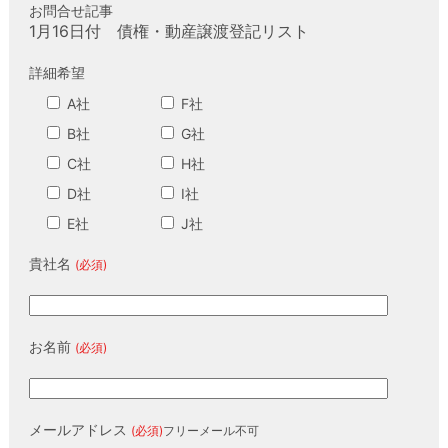
お問合せ記事
1月16日付 債権・動産譲渡登記リスト
詳細希望
A社
F社
B社
G社
C社
H社
D社
I社
E社
J社
貴社名
(必須)
お名前
(必須)
メールアドレス
(必須)
フリーメール不可