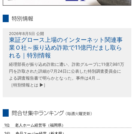
infolink21
特別情報
2026年8月5日 公開
東証グロース上場のインターネット関連事
業Ｏ社～振り込め詐欺で11億円だまし取ら
れる｜特別情報
経理部長が振り込め詐欺に遭い、詐欺グループに11億7,981万
円を詐取された詳細が7月24日に公表した特別調査委員会に
よる調査報告書で明らかとなった。事件は4月 …
［特別情報とは ▶］
問合せ集中ランキング（毎週火曜更新）
1位 老人ホーム経営等（福岡県）
2位 食品スーパー経営（栃木県）