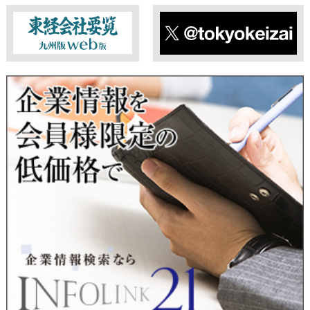
■ 個人情報提供の任意性及び留意点
個人情報のご提供は任意ですが、必要な個人情報をご提供いた
だけなかった場合は、上記利用目的を達成できない場合があり
ますのでご了承ください。
東経会社要覧web版
X
■ 通知・開示・訂正・追加・削除・利用停止・提供停止について
当社は、本人が自己の個人情報について、通知・開示・訂正・
追加・削除・利用停止・提供停止の希望がございましたら、本
人または代理人の請求応じて、個人データの通知・開示・訂
正・追加・削除・利用停止・提供停止の請求に応じます。
受付方法は、本人確認資料（運転免許証、パスポート何れかの
コピー）、「個人情報取扱申請書」「委任状」（代理人による
申請の場合のみ必要となります）を当社宛にお送り下さい。
＜個人情報保護に関するお問合せ・相談窓口＞
東京経済株式会社
〒802-0004 北九州市小倉北区鍛冶町2丁目5-11（第一東経ビ
ル）
フリーダイヤル 0120-55-9986
受付時間 平日9：00～17：00