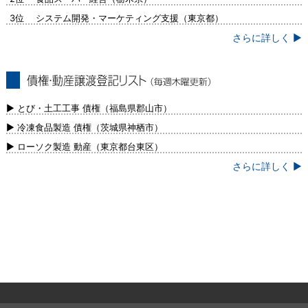
3位 システム開発・マーケティング支援（東京都）
さらに詳しく ▶
債権・動産譲渡登記リスト（毎週木曜更
新）
▶ とび・土工工事 債権（福島県郡山市）
▶ 冷凍食品製造 債権（茨城県神栖市）
▶ ローソク製造 動産（東京都台東区）
さらに詳しく ▶