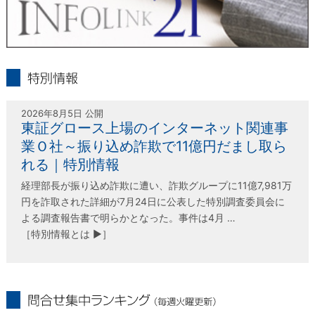
infolink21
特別情報
2026年8月5日 公開
東証グロース上場のインターネット関連事
業Ｏ社～振り込め詐欺で11億円だまし取ら
れる｜特別情報
経理部長が振り込め詐欺に遭い、詐欺グループに11億7,981万
円を詐取された詳細が7月24日に公表した特別調査委員会に
よる調査報告書で明らかとなった。事件は4月 …
［特別情報とは ▶］