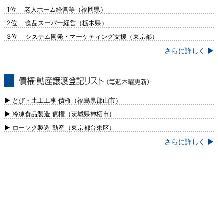
問合せ集中ランキング（毎週火曜更新）
1位 老人ホーム経営等（福岡県）
2位 食品スーパー経営（栃木県）
3位 システム開発・マーケティング支援（東京都）
さらに詳しく ▶
債権・動産譲渡登記リスト（毎週木曜更
新）
▶ とび・土工工事 債権（福島県郡山市）
▶ 冷凍食品製造 債権（茨城県神栖市）
▶ ローソク製造 動産（東京都台東区）
さらに詳しく ▶