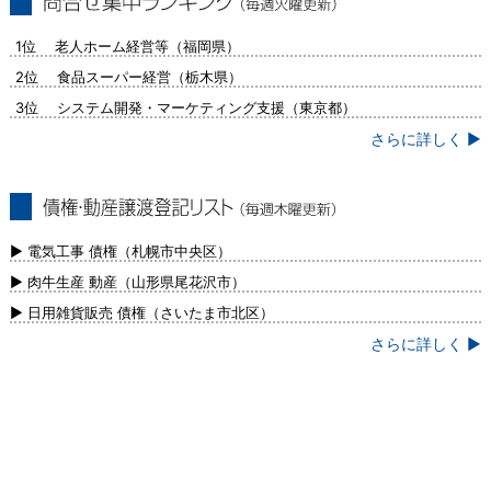
問合せ集中ランキング（毎週火曜更新）
1位 老人ホーム経営等（福岡県）
2位 食品スーパー経営（栃木県）
3位 システム開発・マーケティング支援（東京都）
さらに詳しく ▶
債権・動産譲渡登記リスト（毎週木曜更
新）
▶ 電気工事 債権（札幌市中央区）
▶ 肉牛生産 動産（山形県尾花沢市）
▶ 日用雑貨販売 債権（さいたま市北区）
さらに詳しく ▶