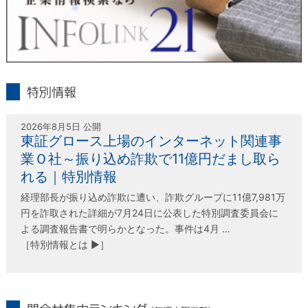
infolink21
特別情報
2026年8月5日 公開
東証グロース上場のインターネット関連事
業Ｏ社～振り込め詐欺で11億円だまし取ら
れる｜特別情報
経理部長が振り込め詐欺に遭い、詐欺グループに11億7,981万
円を詐取された詳細が7月24日に公表した特別調査委員会に
よる調査報告書で明らかとなった。事件は4月 …
［特別情報とは ▶］