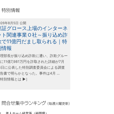
olink21
別情報
026年8月5日 公開
東証グロース上場のインターネ
ット関連事業Ｏ社～振り込め詐
欺で11億円だまし取られる｜特
別情報
理部長が振り込め詐欺に遭い、詐欺グルー
に11億7,981万円を詐取された詳細が7月
4日に公表した特別調査委員会による調査
告書で明らかとなった。事件は4月 …
特別情報とは ▶］
合せ集中ランキング（毎週火曜更新）
位 老人ホーム経営等（福岡県）