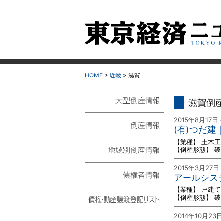
HOME
>
近畿
> 滋賀
滋賀 倒
大型倒産情報
2015年8月17日
(有)つだ
倒産情報
【業種】 土木工
【倒産形態】 
地域別倒産情報
2015年3月27日
アールシス
【業種】 戸建
債権者情報
【倒産形態】 
債権・動産譲渡登記リ
2014年10月23