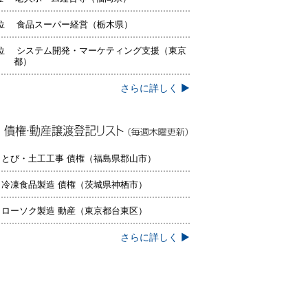
位 食品スーパー経営（栃木県）
位 システム開発・マーケティング支援（東京
都）
さらに詳しく ▶
権・動産譲渡登記リスト（毎週木曜更
）
 とび・土工工事 債権（福島県郡山市）
 冷凍食品製造 債権（茨城県神栖市）
 ローソク製造 動産（東京都台東区）
さらに詳しく ▶