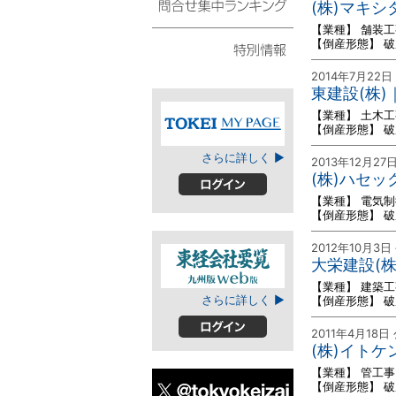
(株)マキシ
スト
【業種】 舗装工
問合せ集中ランキング
【倒産形態】 
2014年7月22日
特別情報
東建設(株
【業種】 土木工
【倒産形態】 
TOKEIマイページ
さらに詳しく ▶
2013年12月27
(株)ハセッ
【業種】 電気
ログイン
【倒産形態】 
2012年10月3日
大栄建設(
【業種】 建築工
東経会社要覧web
さらに詳しく ▶
【倒産形態】 
版
2011年4月18日
ログイン
(株)イトケ
【業種】 管工事
【倒産形態】 