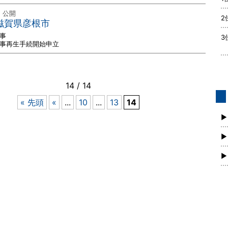
日 公開
2
｜滋賀県彦根市
事
3
民事再生手続開始申立
14 / 14
« 先頭
«
...
10
...
13
14
債
新
▶
▶
▶