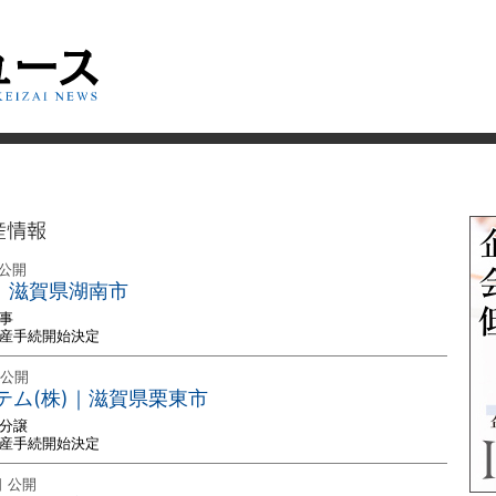
産情報
 公開
建｜滋賀県湖南市
事
破産手続開始決定
 公開
テム(株)｜滋賀県栗東市
て分譲
破産手続開始決定
日 公開