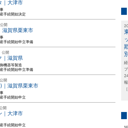
inf
タ｜大津市
事
破産手続開始決定
特
 公開
2
)｜滋賀県栗東市
事
破産手続開始申立準備
日 公開
ク｜滋賀県
経
制御機器等製造
プ
破産手続開始申立準備
2
 公開
報
株)｜滋賀県栗東市
［
事
破産手続開始申立
 公開
ン｜大津市
問
破産手続開始申立
1