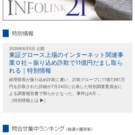
infolink21
特別情報
2026年8月5日 公開
東証グロース上場のインターネット関連事
業Ｏ社～振り込め詐欺で11億円だまし取ら
れる｜特別情報
経理部長が振り込め詐欺に遭い、詐欺グループに11億7,981万
円を詐取された詳細が7月24日に公表した特別調査委員会に
よる調査報告書で明らかとなった。事件は4月 …
［特別情報とは ▶］