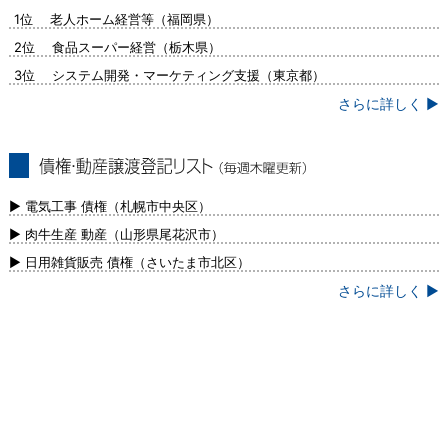
問合せ集中ランキング（毎週火曜更新）
1位 老人ホーム経営等（福岡県）
2位 食品スーパー経営（栃木県）
3位 システム開発・マーケティング支援（東京都）
さらに詳しく ▶
債権・動産譲渡登記リスト（毎週木曜更
新）
▶ 電気工事 債権（札幌市中央区）
▶ 肉牛生産 動産（山形県尾花沢市）
▶ 日用雑貨販売 債権（さいたま市北区）
さらに詳しく ▶