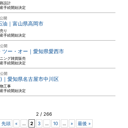
回路設計
破産手続開始決定
 公開
ト石油｜富山県高岡市
小売り
破産手続開始決定
 公開
チ・ツー・オー｜愛知県愛西市
デニング雑貨販売
破産手続開始決定
 公開
株)｜愛知県名古屋市中川区
造物工事
破産手続開始決定
2 / 266
« 先頭
«
...
2
3
...
10
...
»
最後 »