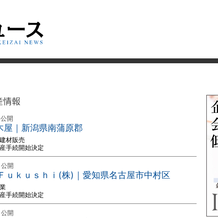
産情報
 公開
館木屋｜新潟県南蒲原郡
・建材販売
破産手続開始決定
 公開
Ｆｕｋｕｓｈｉ(株)｜愛知県名古屋市中村区
業
破産手続開始決定
 公開