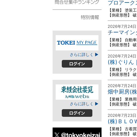
プロアーク
スト
【業種】 塗装工
問合せ集中ランキング
【倒産形態】 
2026年7月24日
特別情報
チーマイン
【業種】 自動
【倒産形態】 
TOKEIマイページ
さらに詳しく ▶
2026年7月24日
(株)ぐり
【業種】 リラ
ログイン
【倒産形態】 
2026年7月24日
畑中厨房(
【業種】 業務
東経会社要覧web
さらに詳しく ▶
【倒産形態】 
版
2026年7月23日
ログイン
(株)ＢＬ
【業種】 古着
【倒産形態】 