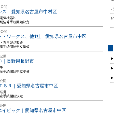
 公開
2
バンス｜愛知県名古屋市中村区
用電気機器卸
3
特別清算手続開始決定
 公開
ルド・ワークス、他1社｜愛知県名古屋市中区
ト・布帛製品製造
破産手続開始申立準備
債
 公開
新
▶
株)｜長野県長野市
事
▶
破産手続開始申立準備
▶
 公開
ＴＳＲ｜愛知県名古屋市中区
店経営
破産手続開始決定
 公開
)エイビック｜愛知県名古屋市中区