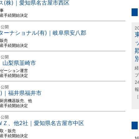
inf
ス(株)｜愛知県名古屋市西区
事
破産手続開始決定
特
 公開
2
ターナショナル(有)｜岐阜県安八郡
車販売
破産手続開始決定
 公開
ん｜山梨県韮崎市
経
クゼーション運営
プ
破産手続開始決定
2
 公開
報
株)｜福井県福井市
［
用厨房機器販売、他
破産手続開始決定
 公開
ＯＷＺ、他2社｜愛知県名古屋市中区
買取・販売
問
破産手続開始決定
1