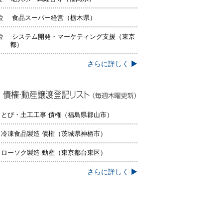
位 食品スーパー経営（栃木県）
位 システム開発・マーケティング支援（東京
都）
さらに詳しく ▶
権・動産譲渡登記リスト（毎週木曜更
）
 とび・土工工事 債権（福島県郡山市）
 冷凍食品製造 債権（茨城県神栖市）
 ローソク製造 動産（東京都台東区）
さらに詳しく ▶