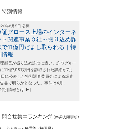
olink21
別情報
026年8月5日 公開
東証グロース上場のインターネ
ット関連事業Ｏ社～振り込め詐
欺で11億円だまし取られる｜特
別情報
理部長が振り込め詐欺に遭い、詐欺グルー
に11億7,981万円を詐取された詳細が7月
4日に公表した特別調査委員会による調査
告書で明らかとなった。事件は4月 …
特別情報とは ▶］
合せ集中ランキング（毎週火曜更新）
位 老人ホーム経営等（福岡県）