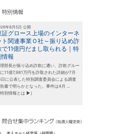
olink21
別情報
026年8月5日 公開
東証グロース上場のインターネ
ット関連事業Ｏ社～振り込め詐
欺で11億円だまし取られる｜特
別情報
理部長が振り込め詐欺に遭い、詐欺グルー
に11億7,981万円を詐取された詳細が7月
4日に公表した特別調査委員会による調査
告書で明らかとなった。事件は4月 …
特別情報とは ▶］
合せ集中ランキング（毎週火曜更新）
位 老人ホーム経営等（福岡県）