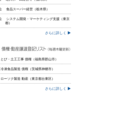
位 食品スーパー経営（栃木県）
位 システム開発・マーケティング支援（東京
都）
さらに詳しく ▶
権・動産譲渡登記リスト（毎週木曜更
）
 とび・土工工事 債権（福島県郡山市）
 冷凍食品製造 債権（茨城県神栖市）
 ローソク製造 動産（東京都台東区）
さらに詳しく ▶