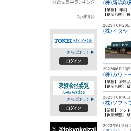
(株)新潟
スト
【業種】 印刷
問合せ集中ランキング
【倒産形態】 
2023年6月26
特別情報
(株)イタ
TOKEIマイページ
さらに詳しく ▶
ログイン
2023年6月23
(株)カワ
【業種】 衣料
【倒産形態】 
2023年6月16日
東経会社要覧web
さらに詳しく ▶
(株)ソフ
版
【業種】 ソフ
ログイン
【倒産形態】 
2023年6月8日