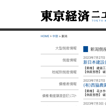
HOME
>
中部
> 新潟
新潟 倒
大型倒産情報
2023年7月27日
新日本建設
倒産情報
【業種】 建築工
【倒産形態】 
地域別倒産情報
2023年7月27日
(有)西脇
【業種】 花き作
債権者情報
【倒産形態】 
債権・動産譲渡登記リ
2023年7月3日