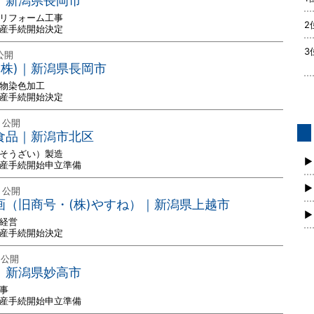
ト｜新潟県長岡市
・リフォーム工事
2
破産手続開始決定
3
公開
(株)｜新潟県長岡市
織物染色加工
破産手続開始決定
日 公開
ヤ食品｜新潟市北区
債
（そうざい）製造
新
▶
破産手続開始申立準備
▶
日 公開
企画（旧商号・(株)やすね）｜新潟県上越市
▶
店経営
破産手続開始決定
 公開
組｜新潟県妙高市
事
破産手続開始申立準備