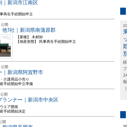
inf
印刷｜新潟市江南区
民事再生手続開始申立
特
日 公開
2
ヤ、他1社｜新潟県南蒲原郡
【業種】 木材卸
【倒産形態】 民事再生手続開始申立
経
日 公開
プ
トー｜新潟県阿賀野市
2
品・介護用品小売り
報
破産手続開始申立準備
［
 公開
トプランナー｜新潟市中央区
トウエア開発
破産手続開始決定
問
 公開
1