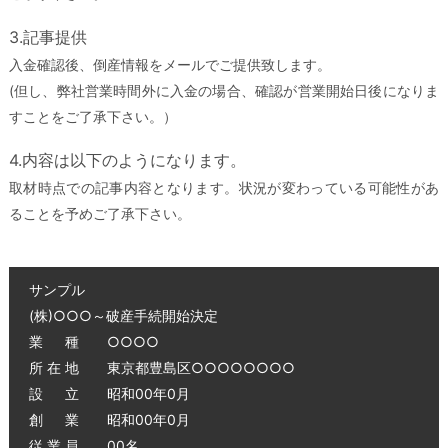
3.記事提供
入金確認後、倒産情報をメールでご提供致します。
(但し、弊社営業時間外に入金の場合、確認が営業開始日後になりま
すことをご了承下さい。）
4.内容は以下のようになります。
取材時点での記事内容となります。状況が変わっている可能性があ
ることを予めご了承下さい。
サンプル
(株)○○○～破産手続開始決定
業 種 ○○○○
所 在 地 東京都豊島区○○○○○○○○
設 立 昭和00年0月
創 業 昭和00年0月
従 業 員 00名