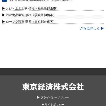
債権・動産譲渡登記リスト（毎週木曜更
新）
▶ とび・土工工事 債権（福島県郡山市）
▶ 冷凍食品製造 債権（茨城県神栖市）
▶ ローソク製造 動産（東京都台東区）
さらに詳しく ▶
東京経済株式会社
▶︎ プライバシーポリシー
▶︎ サイトポリシー