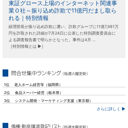
東証グロース上場のインターネット関連事
業Ｏ社～振り込め詐欺で11億円だまし取ら
れる｜特別情報
経理部長が振り込め詐欺に遭い、詐欺グループに11億7,981万
円を詐取された詳細が7月24日に公表した特別調査委員会に
よる調査報告書で明らかとなった。事件は4月 …
［特別情報とは ▶］
問合せ集中ランキング（毎週火曜更新）
1位 老人ホーム経営等（福岡県）
2位 食品スーパー経営（栃木県）
3位 システム開発・マーケティング支援（東京都）
さらに詳しく ▶