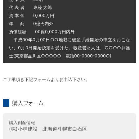
代 表 者 東経 太郎
資 本 金 0,000万円
年 商 0億円内外
負債総額 00億0,000万円内外
平成00年0月00日○○地裁に破産手続開始の申立をおこな
い、0月0日開始決定を受けた。破産管財人は、○○○○弁護
士(東京都品川区○○○○○ 電話00-0000-0000○)
ご了承頂き下記フォームよりお申込下さい。
購入フォーム
購入倒産情報
(株)小林建設｜北海道札幌市白石区