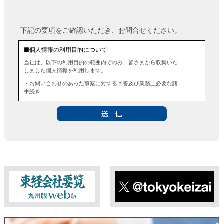
下記の要項をご確認いただき、お問合せください。
■個人情報の利用目的について
当社は、以下の利用目的の範囲内でのみ、皆さまから収集いた
しました個人情報を利用します。
・お問い合わせのあった事案に対する回答及び業務上必要な諸
手続き
・お問い合わせのあった事案に対する資料等の送付
■個人情報の第三者提供について
当社は、法令に定める場合を除き、事前にお客様の同意を得る
ことなく、個人情報を第三者に提供することはありません。ま
た、当該情報を業務委託することもありません。
■ 個人情報提供の任意性及び留意点
個人情報のご提供は任意ですが、必要な個人情報をご提供いた
だけなかった場合は、上記利用目的を達成できない場合があり
ますのでご了承ください。
東経会社要覧web版
X
■ 通知・開示・訂正・追加・削除・利用停止・提供停止について