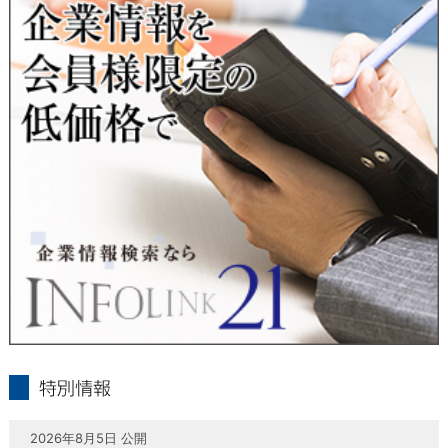
当社は、本人が自己の個人情報について、通知・開示・訂正・
追加・削除・利用停止・提供停止の希望がございましたら、本
人または代理人の請求応じて、個人データの通知・開示・訂
正・追加・削除・利用停止・提供停止の請求に応じます。
受付方法は、本人確認資料（運転免許証、パスポート何れかの
コピー）、「個人情報取扱申請書」「委任状」（代理人による
申請の場合のみ必要となります）を当社宛にお送り下さい。
＜個人情報保護に関するお問合せ・相談窓口＞
東京経済株式会社
〒802-0004 北九州市小倉北区鍛冶町2丁目5-11（第一東経ビ
ル）
フリーダイヤル 0120-55-9986
受付時間 平日9：00～17：00
infolink21
特別情報
2026年8月5日 公開