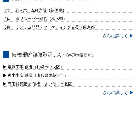
問合せ集中ランキング（毎週火曜更新）
1位 老人ホーム経営等（福岡県）
2位 食品スーパー経営（栃木県）
3位 システム開発・マーケティング支援（東京都）
さらに詳しく ▶
債権・動産譲渡登記リスト（毎週木曜更
新）
▶ 電気工事 債権（札幌市中央区）
▶ 肉牛生産 動産（山形県尾花沢市）
▶ 日用雑貨販売 債権（さいたま市北区）
さらに詳しく ▶