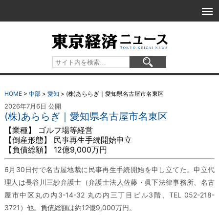
HOME
>
中部
>
愛知
>
(株)あららぎ｜愛知県名古屋市名東区
2026年7月6日 公開
(株)あららぎ｜愛知県名古屋市名東区
【業種】 ゴルフ場等経営
【倒産形態】 民事再生手続開始申立
【負債総額】 12億9,000万円
6月30日付で名古屋地裁に民事再生手続開始を申し立てた。申立代
理人は長谷川三紗弁護士（弁護士法人佐藤・眞下法律事務所、名古
屋市中区丸の内3-14-32 丸の内三丁目ビル3階、TEL 052-218-
3721）他。負債総額は約12億9,000万円。