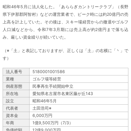
昭和46年5月に法人化した。「あららぎカントリークラブ」（長野
県下伊那郡阿智村）などの運営業者で、ピーク時には約20億円の売
上高を計上していた。その後は、スキー場経営からの撤退やゴルフ
人口減などから、令和7年3月期には売上高が約2億円まで落ち込
み、厳しい資金繰りが続いていた。
（※「土」と表記しておりますが、正しくは「土」の右横に「丶」で
す）
法人番号
5180001001586
業種
ゴルフ場等経営
倒産形態
民事再生手続開始申立
所在地
愛知県名古屋市名東区藤が丘143
設立
昭和46年5月
代表者
土田浩司※
資本金
6,000万円
年商
1億9,500万円（7/3）
負債総額
12億9,000万円