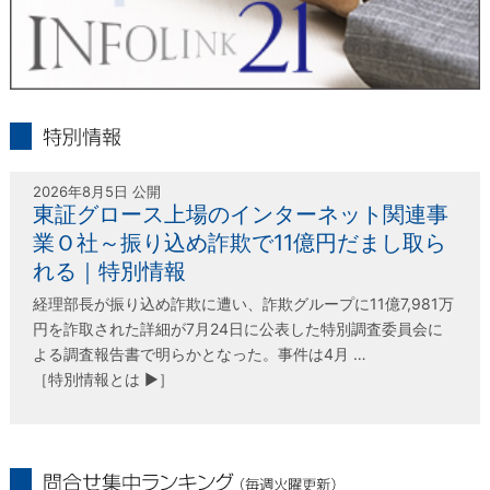
受付時間 平日9：00～17：00
infolink21
特別情報
2026年8月5日 公開
東証グロース上場のインターネット関連事
業Ｏ社～振り込め詐欺で11億円だまし取ら
れる｜特別情報
経理部長が振り込め詐欺に遭い、詐欺グループに11億7,981万
円を詐取された詳細が7月24日に公表した特別調査委員会に
よる調査報告書で明らかとなった。事件は4月 …
［特別情報とは ▶］