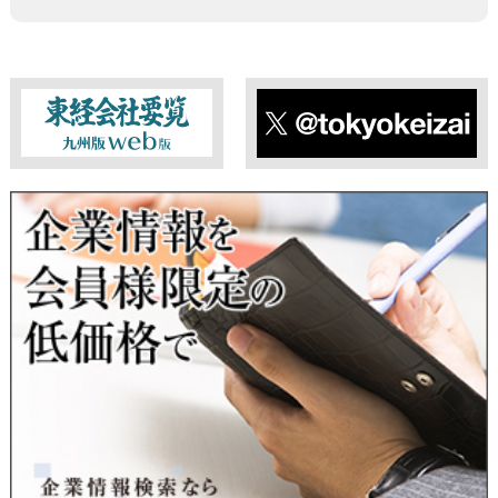
当社は、法令に定める場合を除き、事前にお客様の同意を得る
ことなく、個人情報を第三者に提供することはありません。ま
た、当該情報を業務委託することもありません。
■ 個人情報提供の任意性及び留意点
個人情報のご提供は任意ですが、必要な個人情報をご提供いた
だけなかった場合は、上記利用目的を達成できない場合があり
ますのでご了承ください。
東経会社要覧web版
X
■ 通知・開示・訂正・追加・削除・利用停止・提供停止について
当社は、本人が自己の個人情報について、通知・開示・訂正・
追加・削除・利用停止・提供停止の希望がございましたら、本
人または代理人の請求応じて、個人データの通知・開示・訂
正・追加・削除・利用停止・提供停止の請求に応じます。
受付方法は、本人確認資料（運転免許証、パスポート何れかの
コピー）、「個人情報取扱申請書」「委任状」（代理人による
申請の場合のみ必要となります）を当社宛にお送り下さい。
＜個人情報保護に関するお問合せ・相談窓口＞
東京経済株式会社
〒802-0004 北九州市小倉北区鍛冶町2丁目5-11（第一東経ビ
ル）
フリーダイヤル 0120-55-9986