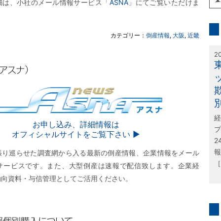
細は、小社のメール情報サービス「
ASNA
」にてご覧いただけま
inf
カテゴリー：
倒産情報
,
大阪
,
近畿
特
2
経
SNA
お申し込み、詳細情報は
プ
オフィシャルサイトをご覧下さい ▶︎
2
報
張り巡らせた調査網から入る最新の倒産情報、企業情報をメール
［
サービスです。また、大型倒産は速報で配信致します。企業経
動向資料・与信管理としてご活用ください。
問