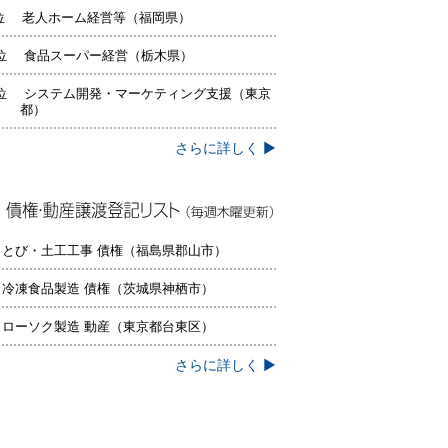
位 老人ホーム経営等（福岡県）
位 食品スーパー経営（栃木県）
位 システム開発・マーケティング支援（東京
都）
さらに詳しく ▶
権・動産譲渡登記リスト（毎週木曜更
）
 とび・土工工事 債権（福島県郡山市）
 冷凍食品製造 債権（茨城県神栖市）
 ローソク製造 動産（東京都台東区）
さらに詳しく ▶