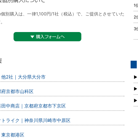
1
購入について
個別購入は、一律1,100円/1社（税込）で、ご提供とさせていた
2
す。
3
▼購入フォームへ
債
、他2社｜大分県大分市
新
▶
▶
都府京都市山科区
▶
丸喜田中商店｜京都府京都市下京区
レクトライク｜神奈川県川崎市中原区
｜東京都港区