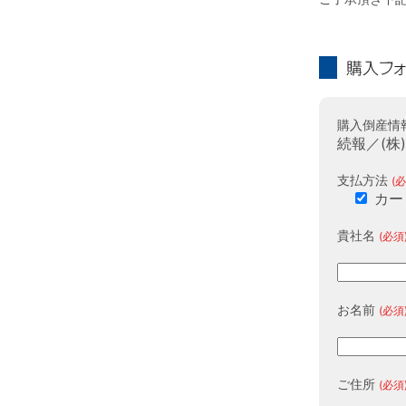
購入フォーム
購入倒産情
続報／(株
支払方法
(必
カー
貴社名
(必須
お名前
(必須
ご住所
(必須