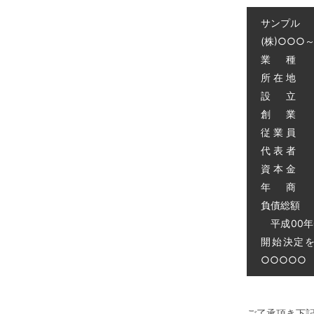
サンプル
(株)○○○
業 種 
所 在 地
設 立 昭
創 業 昭
従 業 員 
代 表 者 
資 本 金 
年 商 
負債総額 0
平成00年
開始決定
○○○○○ 電
ご了承頂き下