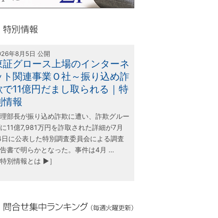
olink21
別情報
026年8月5日 公開
東証グロース上場のインターネ
ット関連事業Ｏ社～振り込め詐
欺で11億円だまし取られる｜特
別情報
理部長が振り込め詐欺に遭い、詐欺グルー
に11億7,981万円を詐取された詳細が7月
4日に公表した特別調査委員会による調査
告書で明らかとなった。事件は4月 …
特別情報とは ▶］
合せ集中ランキング（毎週火曜更新）