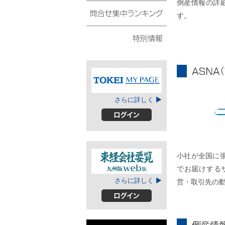
倒産情報の詳
債権・動産譲渡登記リ
スト
す。
問合せ集中ランキング
特別情報
ASNA
TOKEIマイページ
さらに詳しく ▶
A
ログイン
小社が全国に
でお届けする
東経会社要覧web
さらに詳しく ▶
営・取引先の
版
ログイン