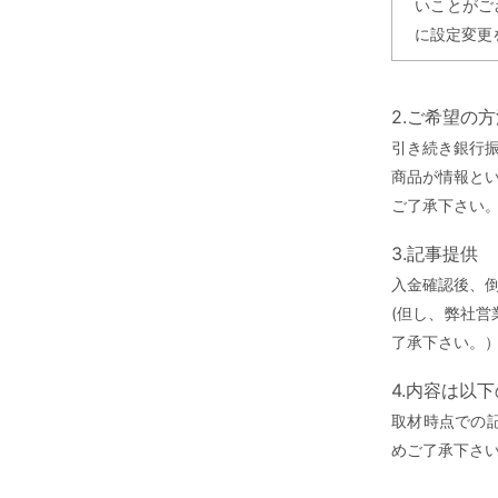
いことがご
に設定変更
2.ご希望の
引き続き銀行
商品が情報と
ご了承下さい
3.記事提供
入金確認後、
(但し、弊社
了承下さい。
4.内容は以
取材時点での
めご了承下さ