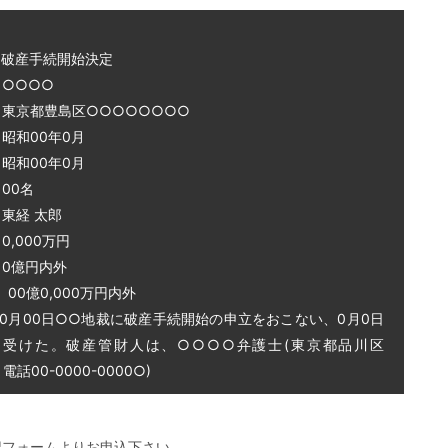
～破産手続開始決定
○○○○
 東京都豊島区○○○○○○○○
和00年0月
和00年0月
00名
東経 太郎
0,000万円
0億円内外
0億0,000万円内外
0月00日○○地裁に破産手続開始の申立をおこない、0月0日
を受けた。破産管財人は、○○○○弁護士(東京都品川区
話00-0000-0000○)
記フォームよりお申込下さい。