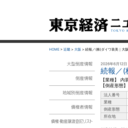
HOME
>
近畿
>
大阪
>
続報／(株)ダイワ装美｜大
2026年6月12日
続報／
大型倒産情報
【業種】 内
【倒産形態】
倒産情報
法人番号
地域別倒産情報
業種
倒産形態
債権者情報
所在地