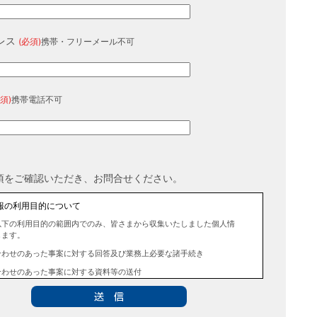
レス
(必須)
携帯・フリーメール不可
須)
携帯電話不可
項をご確認いただき、お問合せください。
報の利用目的について
以下の利用目的の範囲内でのみ、皆さまから収集いたしました個人情
します。
合わせのあった事案に対する回答及び業務上必要な諸手続き
合わせのあった事案に対する資料等の送付
報の第三者提供について
法令に定める場合を除き、事前にお客様の同意を得ることなく、個人