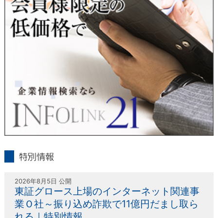
受付方法は、本人確認資料（運転免許証、パスポート何れかの
コピー）、「個人情報取扱申請書」「委任状」（代理人による
申請の場合のみ必要となります）を当社宛にお送り下さい。
＜個人情報保護に関するお問合せ・相談窓口＞
東京経済株式会社
〒802-0004 北九州市小倉北区鍛冶町2丁目5-11（第一東経ビ
ル）
フリーダイヤル 0120-55-9986
受付時間 平日9：00～17：00
infolink21
特別情報
2026年8月5日 公開
東証グロース上場のインターネット関連事
業Ｏ社～振り込め詐欺で11億円だまし取ら
れる｜特別情報