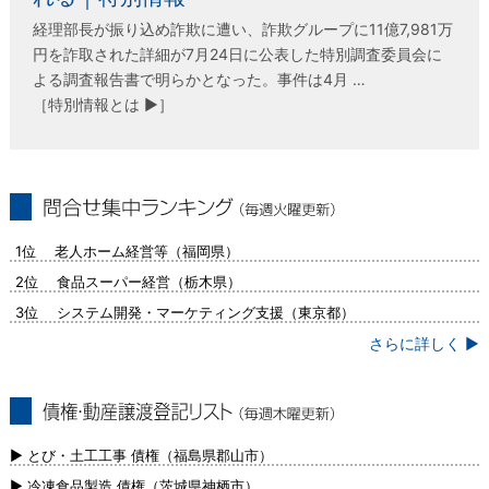
経理部長が振り込め詐欺に遭い、詐欺グループに11億7,981万
円を詐取された詳細が7月24日に公表した特別調査委員会に
よる調査報告書で明らかとなった。事件は4月 …
［特別情報とは ▶］
問合せ集中ランキング（毎週火曜更新）
1位 老人ホーム経営等（福岡県）
2位 食品スーパー経営（栃木県）
3位 システム開発・マーケティング支援（東京都）
さらに詳しく ▶
債権・動産譲渡登記リスト（毎週木曜更
新）
▶ とび・土工工事 債権（福島県郡山市）
▶ 冷凍食品製造 債権（茨城県神栖市）