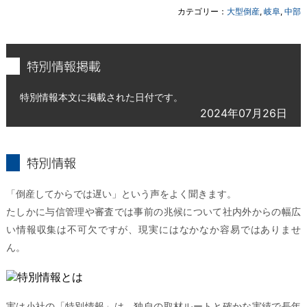
カテゴリー：
大型倒産
,
岐阜
,
中部
特別情報掲載
特別情報本文に掲載された日付です。
2024年07月26日
特別情報とは
「倒産してからでは遅い」という声をよく聞きます。
たしかに与信管理や審査では事前の兆候について社内外からの幅広
い情報収集は不可欠ですが、現実にはなかなか容易ではありませ
ん。
実は小社の「特別情報」は、独自の取材ルートと確かな実績で長年