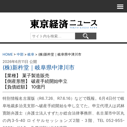
HOME
>
中部
>
岐阜
>
(株)新杵堂｜岐阜県中津川市
2026年6月11日 公開
(株)新杵堂｜岐阜県中津川市
【業種】 菓子製造販売
【倒産形態】 破産手続開始申立
【負債総額】 10億円
特別情報名古屋版（R6.7.26、R7.6.16）などで既報。6月4日付で岐
阜地裁多治見支部へ破産手続開始を申し立てた。申立代理人は武林
寛朗弁護士（弁護士法人すずたか総合法律事務所、名古屋市中区丸
の内3-5-40 ロイヤルセッションズ2階・3階、TEL 052-955-