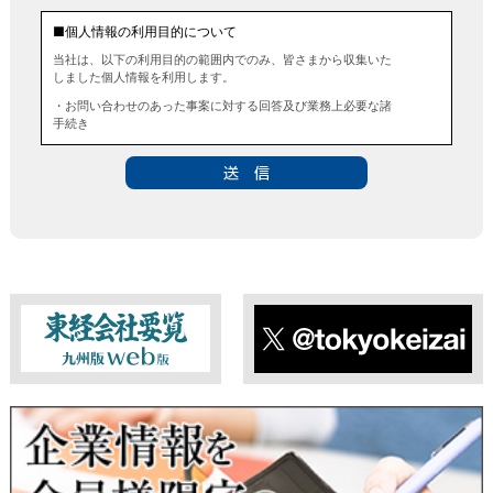
■個人情報の利用目的について
当社は、以下の利用目的の範囲内でのみ、皆さまから収集いた
しました個人情報を利用します。
・お問い合わせのあった事案に対する回答及び業務上必要な諸
手続き
・お問い合わせのあった事案に対する資料等の送付
■個人情報の第三者提供について
当社は、法令に定める場合を除き、事前にお客様の同意を得る
ことなく、個人情報を第三者に提供することはありません。ま
た、当該情報を業務委託することもありません。
■ 個人情報提供の任意性及び留意点
個人情報のご提供は任意ですが、必要な個人情報をご提供いた
だけなかった場合は、上記利用目的を達成できない場合があり
ますのでご了承ください。
東経会社要覧web版
X
■ 通知・開示・訂正・追加・削除・利用停止・提供停止について
当社は、本人が自己の個人情報について、通知・開示・訂正・
追加・削除・利用停止・提供停止の希望がございましたら、本
人または代理人の請求応じて、個人データの通知・開示・訂
正・追加・削除・利用停止・提供停止の請求に応じます。