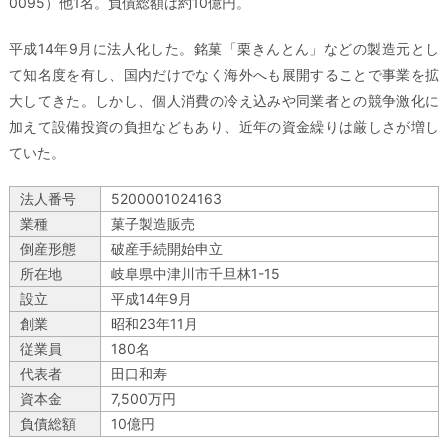
0095）他1名。負債総額は約10億円。
平成14年9月に法人化した。銘菓「栗きんとん」などの製造元とし
て知名度を有し、国内だけでなく海外へも展開することで事業を拡
大してきた。しかし、個人消費の冷え込みや同業者との競争激化に
加えて設備投資の負担などもあり、近年の資金繰りは厳しさが増し
ていた。
法人番号
5200001024163
業種
菓子製造販売
倒産形態
破産手続開始申立
所在地
岐阜県中津川市千旦林1-15
設立
平成14年9月
創業
昭和23年11月
従業員
180名
代表者
田口和寿
資本金
7,500万円
負債総額
10億円